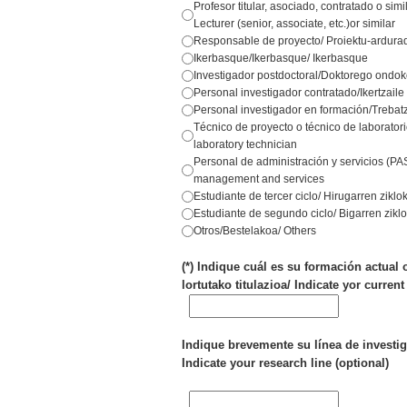
Profesor titular, asociado, contratado o simi
Lecturer (senior, associate, etc.)or similar
Responsable de proyecto/ Proiektu-ardurad
Ikerbasque/Ikerbasque/ Ikerbasque
Investigador postdoctoral/Doktorego ondoko
Personal investigador contratado/Ikertzaile
Personal investigador en formación/Trebatze
Técnico de proyecto o técnico de laboratorio
laboratory technician
Personal de administración y servicios (PAS
management and services
Estudiante de tercer ciclo/ Hirugarren ziklo
Estudiante de segundo ciclo/ Bigarren zikl
Otros/Bestelakoa/ Others
(*) Indique cuál es su formación actual 
lortutako titulazioa/ Indicate yor current
Indique brevemente su línea de investig
Indicate your research line (optional)