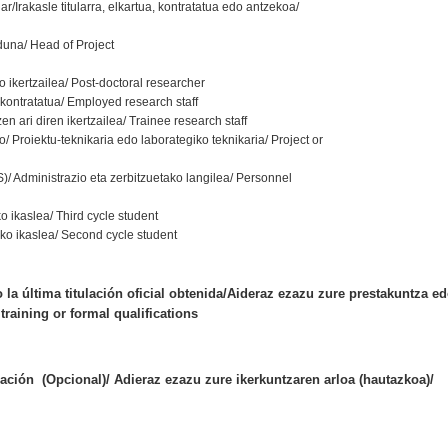
lar/Irakasle titularra, elkartua, kontratatua edo antzekoa/
una/ Head of Project
 ikertzailea/ Post-doctoral researcher
 kontratatua/ Employed research staff
n ari diren ikertzailea/ Trainee research staff
/ Proiektu-teknikaria edo laborategiko teknikaria/ Project or
)/ Administrazio eta zerbitzuetako langilea/ Personnel
ko ikaslea/ Third cycle student
oko ikaslea/ Second cycle student
o la última titulación oficial obtenida/Aideraz ezazu zure prestakuntza e
 training or formal qualifications
ación (Opcional)/ Adieraz ezazu zure ikerkuntzaren arloa (hautazkoa)/