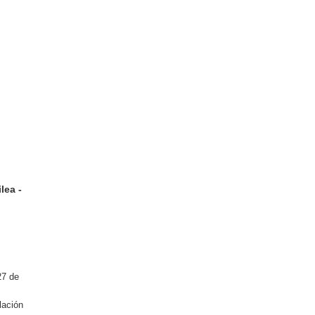
lea -
27 de
lación