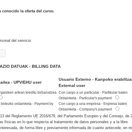
 conocido la oferta del curso.
sonal del servicio
ZIO DATUAK - BILLING DATA
Usuario Externo - Kanpoko erabiltzai
tzailea - UPV/EHU user
External user
Organiken artean kreditu birbanatzea
Con cargo a un particular - Partikular baten
Ordainketa - Particular's payment
 bidezko ordainketa - Payment by
Con cargo a una empresa - Enpresa baten
Ordainketa - Company's payment
o 13 del Reglamento UE 2016/679, del Parlamento Europeo y del Consejo, de 
nas físicas en lo que respecta al tratamiento de datos personales y a la libre
interesada, de forma libre y previamente informada de cuanto antecede, en re