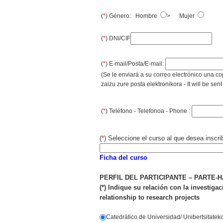
(
*
) Género: Hombre
> Mujer
(
*
) DNI/CIF
(
*
) E-mail/Posta/E-mail:
(Se le enviará a su correo electrónico una co
zaizu zure posta elektronikora - It will be sen
(
*
) Teléfono - Telefonoa - Phone :
(
*
) Seleccione el curso al que desea inscr
Ficha del curso
PERFIL DEL PARTICIPANTE – PARTE-
(*) Indique su relación con la investig
relationship to research projects
Catedrático de Universidad/ Unibertsitatek