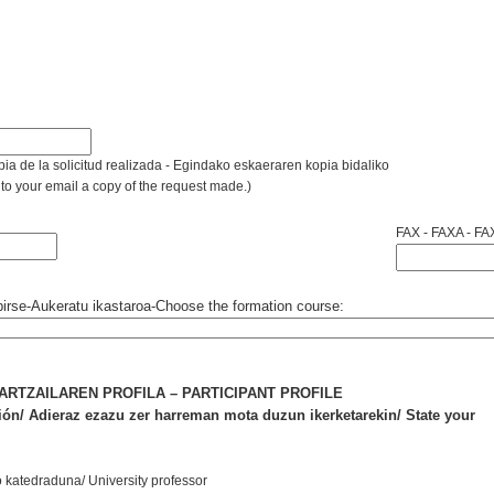
pia de la solicitud realizada - Egindako eskaeraren kopia bidaliko
t to your email a copy of the request made.)
FAX - FAXA - FA
ibirse-Aukeratu ikastaroa-Choose the formation course:
HARTZAILAREN PROFILA – PARTICIPANT PROFILE
ación/ Adieraz ezazu zer harreman mota duzun ikerketarekin/ State your
o katedraduna/ University professor