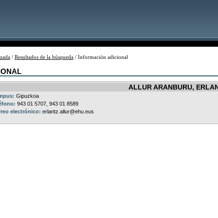
zada
/
Resultados de la búsqueda
/ Información adicional
IONAL
ALLUR ARANBURU, ERLA
mpus:
Gipuzkoa
éfono:
943 01 5707, 943 01 8589
reo electrónico:
erlantz.allur@ehu.eus