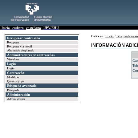
Inicio
euskera
castellano
UPV/EHU
Estás en:
Inicio
/
Búsqueda avan
Recuperar contraseña
Recuperar
INFORMACIÓN ADIC
Recuperar vía móvil
Alumnado desplazado
Administradores de contraseñas
Visualizar
Ca
Login
Tel
Login
Cor
Contraseña
Modificar
Quien soy yo
Búsqueda avanzada
Búsqueda
Administración
Administrador