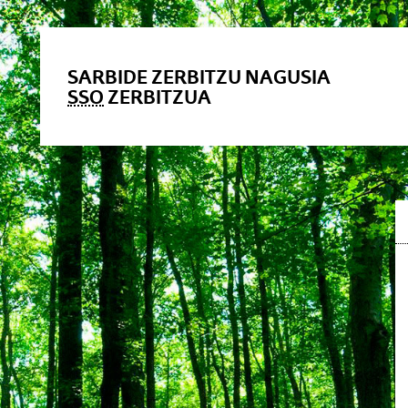
SARBIDE ZERBITZU NAGUSIA
SSO
ZERBITZUA