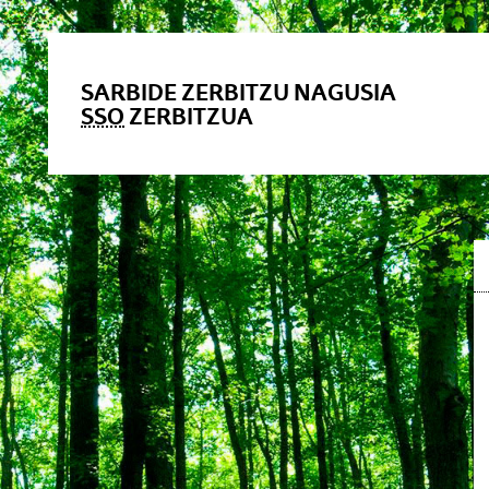
SARBIDE ZERBITZU NAGUSIA
SSO
ZERBITZUA