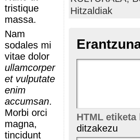
tristique
Hitzaldiak
massa.
Nam
Erantzuna
sodales mi
vitae dolor
ullamcorper
et vulputate
enim
accumsan
.
Morbi orci
HTML etiketa
magna,
ditzakezu
tincidunt