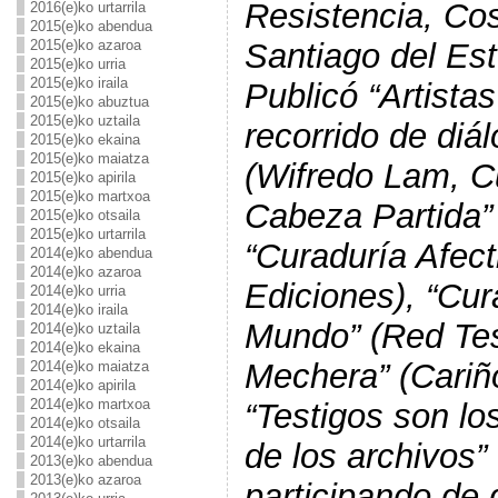
Resistencia, Cos
2016(e)ko urtarrila
2015(e)ko abendua
2015(e)ko azaroa
Santiago del Est
2015(e)ko urria
2015(e)ko iraila
Publicó “Artista
2015(e)ko abuztua
2015(e)ko uztaila
recorrido de diá
2015(e)ko ekaina
2015(e)ko maiatza
(Wifredo Lam, Cu
2015(e)ko apirila
2015(e)ko martxoa
Cabeza Partida” 
2015(e)ko otsaila
2015(e)ko urtarrila
“Curaduría Afect
2014(e)ko abendua
2014(e)ko azaroa
Ediciones), “Cur
2014(e)ko urria
2014(e)ko iraila
Mundo” (Red Tes
2014(e)ko uztaila
2014(e)ko ekaina
Mechera” (Cariñ
2014(e)ko maiatza
2014(e)ko apirila
2014(e)ko martxoa
“Testigos son lo
2014(e)ko otsaila
2014(e)ko urtarrila
de los archivos
2013(e)ko abendua
2013(e)ko azaroa
participando de 