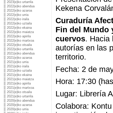
2023(e)ko urtarrila
Kekena Corvalán 
2022(e)ko abendua
2022(e)ko azaroa
2022(e)ko urria
Curaduría Afect
2022(e)ko iraila
2022(e)ko uztaila
Fin del Mundo 
2022(e)ko ekaina
2022(e)ko maiatza
cuervos
. Hacia 
2022(e)ko apirila
2022(e)ko martxoa
2022(e)ko otsaila
autorías en las p
2022(e)ko urtarrila
2021(e)ko abendua
territorio.
2021(e)ko azaroa
2021(e)ko urria
2021(e)ko iraila
Fecha: 2 de ma
2021(e)ko uztaila
2021(e)ko ekaina
Hora: 17:30 (has
2021(e)ko maiatza
2021(e)ko apirila
2021(e)ko martxoa
Lugar: Librería A
2021(e)ko otsaila
2021(e)ko urtarrila
2020(e)ko abendua
Colabora: Kontu
2020(e)ko azaroa
2020(e)ko urria