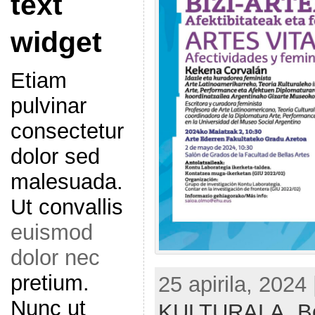
text
widget
Etiam
pulvinar
consectetur
dolor sed
malesuada.
Ut convallis
euismod
dolor nec
pretium.
25 apirila, 2024
Nunc ut
KULTURALA,
B