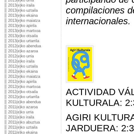
2013(e)ko urria
2013(e)ko iraila
compilaciones d
2013(e)ko uztaila
2013(e)ko ekaina
internacionales.
2013(e)ko maiatza
2013(e)ko apirila
2013(e)ko martxoa
2013(e)ko otsaila
2013(e)ko urtarrila
2012(e)ko abendua
2012(e)ko azaroa
2012(e)ko urria
2012(e)ko iraila
2012(e)ko uztaila
2012(e)ko ekaina
2012(e)ko maiatza
2012(e)ko apirila
2012(e)ko martxoa
ACTIVIDAD VÁL
2012(e)ko otsaila
2012(e)ko urtarrila
KULTURALA: 2:3
2011(e)ko abendua
2011(e)ko azaroa
2011(e)ko urria
AGIRI KULTUR
2011(e)ko iraila
2011(e)ko abuztua
JARDUERA: 2:30
2011(e)ko uztaila
2011(e)ko ekaina