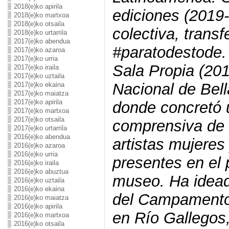
2018(e)ko apirila
ediciones (2019-
2018(e)ko martxoa
2018(e)ko otsaila
colectiva, transf
2018(e)ko urtarrila
2017(e)ko abendua
#paratodestode. 
2017(e)ko azaroa
2017(e)ko urria
Sala Propia (20
2017(e)ko iraila
2017(e)ko uztaila
Nacional de Bel
2017(e)ko ekaina
2017(e)ko maiatza
2017(e)ko apirila
donde concretó 
2017(e)ko martxoa
2017(e)ko otsaila
comprensiva de 
2017(e)ko urtarrila
2016(e)ko abendua
artistas mujeres
2016(e)ko azaroa
2016(e)ko urria
presentes en el 
2016(e)ko iraila
2016(e)ko abuztua
museo. Ha idead
2016(e)ko uztaila
2016(e)ko ekaina
del Campamento 
2016(e)ko maiatza
2016(e)ko apirila
en Río Gallegos
2016(e)ko martxoa
2016(e)ko otsaila