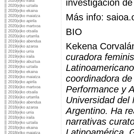
investigación d
2020(e)ko iraila
2020(e)ko uztaila
2020(e)ko ekaina
Más info: saio
2020(e)ko maiatza
2020(e)ko apirila
2020(e)ko martxoa
BIO
2020(e)ko otsaila
2020(e)ko urtarrila
2019(e)ko abendua
Kekena Corvalá
2019(e)ko azaroa
2019(e)ko urria
curadora feminis
2019(e)ko iraila
2019(e)ko abuztua
Latinoamericano,
2019(e)ko uztaila
2019(e)ko ekaina
coordinadora de 
2019(e)ko maiatza
2019(e)ko apirila
Performance y A
2019(e)ko martxoa
2019(e)ko otsaila
2019(e)ko urtarrila
Universidad del
2018(e)ko abendua
2018(e)ko azaroa
Argentino. Ha r
2018(e)ko urria
2018(e)ko iraila
narrativas curat
2018(e)ko uztaila
2018(e)ko ekaina
Latinoamérica. G
2018(e)ko maiatza