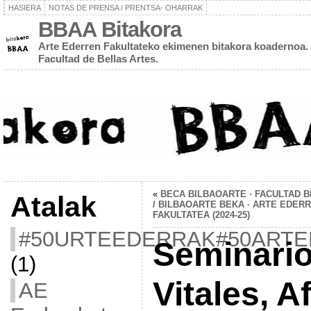
HASIERA
NOTAS DE PRENSA / PRENTSA- OHARRAK
BBAA Bitakora
Arte Ederren Fakultateko ekimenen bitakora koadernoa. 
Facultad de Bellas Artes.
«
BECA BILBAOARTE · FACULTAD 
Atalak
/ BILBAOARTE BEKA · ARTE EDER
FAKULTATEA (2024-25)
#50URTEEDERRAK#50ART
Seminario
(1)
Vitales, A
AE