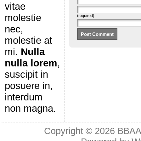
vitae
molestie
(required)
nec,
molestie at
mi.
Nulla
nulla lorem
,
suscipit in
posuere in,
interdum
non magna.
Copyright © 2026
BBAA 