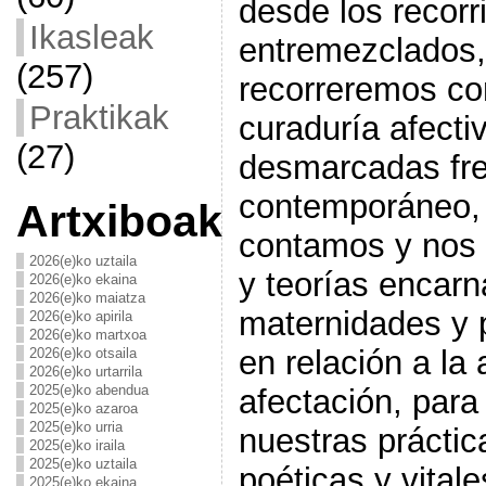
desde los recorr
Ikasleak
entremezclados,
(257)
recorreremos co
Praktikak
curaduría afectiv
(27)
desmarcadas fren
contemporáneo,
Artxiboak
contamos y nos 
2026(e)ko uztaila
y teorías encarn
2026(e)ko ekaina
2026(e)ko maiatza
maternidades y 
2026(e)ko apirila
2026(e)ko martxoa
en relación a la 
2026(e)ko otsaila
2026(e)ko urtarrila
2025(e)ko abendua
afectación, para
2025(e)ko azaroa
2025(e)ko urria
nuestras prácti
2025(e)ko iraila
2025(e)ko uztaila
poéticas y vitale
2025(e)ko ekaina