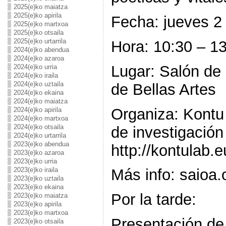
2025(e)ko maiatza
2025(e)ko apirila
Fecha: jueves 2
2025(e)ko martxoa
2025(e)ko otsaila
2025(e)ko urtarrila
Hora: 10:30 – 1
2024(e)ko abendua
2024(e)ko azaroa
Lugar: Salón de
2024(e)ko urria
2024(e)ko iraila
2024(e)ko uztaila
de Bellas Artes
2024(e)ko ekaina
2024(e)ko maiatza
Organiza: Kontu
2024(e)ko apirila
2024(e)ko martxoa
2024(e)ko otsaila
de investigació
2024(e)ko urtarrila
2023(e)ko abendua
http://kontulab.
2023(e)ko azaroa
2023(e)ko urria
2023(e)ko iraila
Más info: saio
2023(e)ko uztaila
2023(e)ko ekaina
Por la tarde:
2023(e)ko maiatza
2023(e)ko apirila
2023(e)ko martxoa
Presentación de
2023(e)ko otsaila