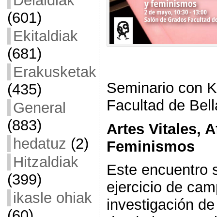
Deialdiak
(601)
Ekitaldiak
(681)
Erakusketak
Seminario con K
(435)
Facultad de Bell
General
(883)
Artes Vitales, 
hedatuz
(2)
Feminismos
Hitzaldiak
Este encuentro 
(399)
ejercicio de cam
ikasle ohiak
investigación de
(60)