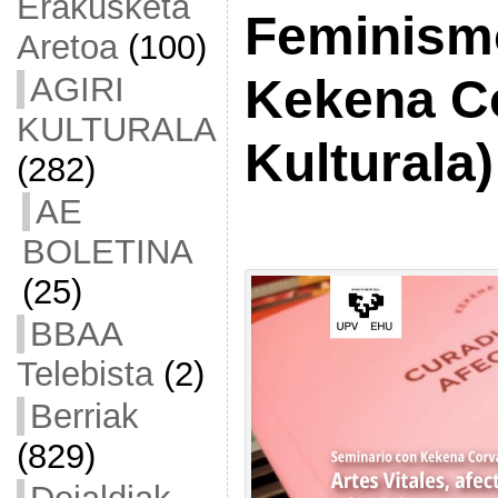
Erakusketa
Feminism
Aretoa
(100)
AGIRI
Kekena Co
KULTURALA
Kulturala)
(282)
AE
BOLETINA
(25)
BBAA
Telebista
(2)
Berriak
(829)