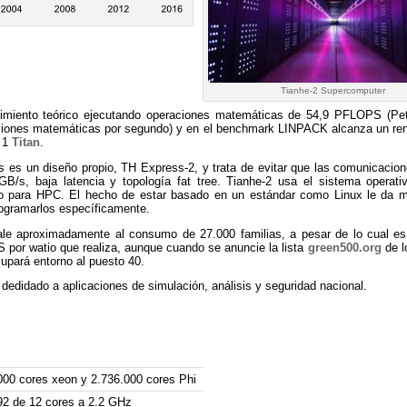
Tianhe-2 Supercomputer
dimiento teórico ejecutando operaciones matemáticas de 54,9 PFLOPS (Pet
iones matemáticas por segundo) y en el benchmark LINPACK alcanza un ren
o 1
Titan
.
s es un diseño propio, TH Express-2, y trata de evitar que las comunicacion
B/s, baja latencia y topología fat tree. Tianhe-2 usa el sistema operat
o para HPC. El hecho de estar basado en un estándar como Linux le da muc
ogramarlos específicamente.
le aproximadamente al consumo de 27.000 familias, a pesar de lo cual e
 por watio que realiza, aunque cuando se anuncie la lista
green500.org
de l
upará entorno al puesto 40.
edidado a aplicaciones de simulación, análisis y seguridad nacional.
000 cores xeon y 2.736.000 cores Phi
92 de 12 cores a 2.2 GHz