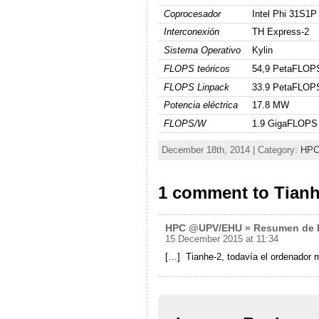
Coprocesador
Intel Phi 31S1P
Interconexión
TH Express-2
Sistema Operativo
Kylin
FLOPS teóricos
54,9 PetaFLOP
FLOPS Linpack
33.9 PetaFLOP
Potencia eléctrica
17.8 MW
FLOPS/W
1.9 GigaFLOPS
December 18th, 2014 | Category:
HP
1 comment to Tianh
HPC @UPV/EHU » Resumen de Po
15 December 2015 at 11:34
[…] Tianhe-2, todavía el ordenador 