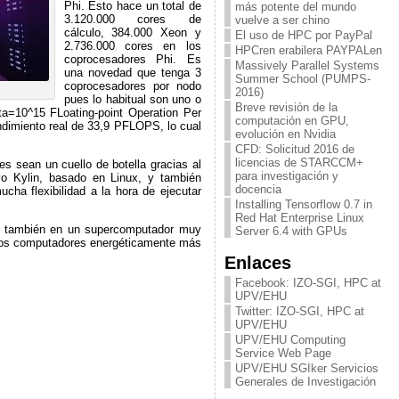
Phi. Esto hace un total de
más potente del mundo
3.120.000 cores de
vuelve a ser chino
cálculo, 384.000 Xeon y
El uso de HPC por PayPal
2.736.000 cores en los
HPCren erabilera PAYPALen
coprocesadores Phi. Es
Massively Parallel Systems
una novedad que tenga 3
Summer School (PUMPS-
coprocesadores por nodo
2016)
pues lo habitual son uno o
Breve revisión de la
a=10^15 FLoating-point Operation Per
computación en GPU,
dimiento real de 33,9 PFLOPS, lo cual
evolución en Nvidia
CFD: Solicitud 2016 de
licencias de STARCCM+
es sean un cuello de botella gracias al
para investigación y
ivo Kylin, basado en Linux, y también
docencia
ha flexibilidad a la hora de ejecutar
Installing Tensorflow 0.7 in
Red Hat Enterprise Linux
s también en un supercomputador muy
Server 6.4 with GPUs
os computadores energéticamente más
Enlaces
Facebook: IZO-SGI, HPC at
UPV/EHU
Twitter: IZO-SGI, HPC at
UPV/EHU
UPV/EHU Computing
Service Web Page
UPV/EHU SGIker Servicios
Generales de Investigación