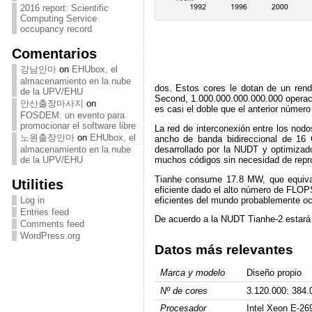
2016 report: Scientific
Computing Service
occupancy record
Comentarios
강남안마
on
EHUbox, el
almacenamiento en la nube
dos. Estos cores le dotan de un ren
de la UPV/EHU
Second, 1.000.000.000.000.000 operac
안산출장마사지
on
es casi el doble que el anterior númer
FOSDEM: un evento para
promocionar el software libre
La red de interconexión entre los nodo
노원출장안마
on
EHUbox, el
ancho de banda bidireccional de 16 G
desarrollado por la NUDT y optimizad
almacenamiento en la nube
muchos códigos sin necesidad de repr
de la UPV/EHU
Tianhe consume 17.8 MW, que equiva
Utilities
eficiente dado el alto número de FLOPS
eficientes del mundo probablemente oc
Log in
Entries feed
De acuerdo a la NUDT Tianhe-2 estará d
Comments feed
WordPress.org
Datos más relevantes
Marca y modelo
Diseño propio
Nº de cores
3.120.000: 384.
Procesador
Intel Xeon E-26