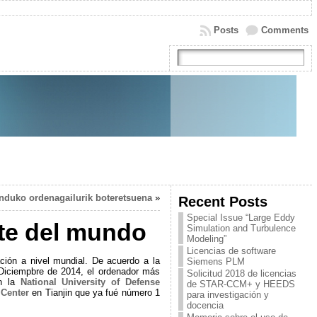
Posts
Comments
nduko ordenagailurik boteretsuena
»
Recent Posts
Special Issue “Large Eddy
nte del mundo
Simulation and Turbulence
Modeling”
Licencias de software
ión a nivel mundial. De acuerdo a la
Siemens PLM
Diciempbre de 2014, el ordenador más
Solicitud 2018 de licencias
en la
National University of Defense
de STAR-CCM+ y HEEDS
 Center
en Tianjin que ya fué número 1
para investigación y
docencia