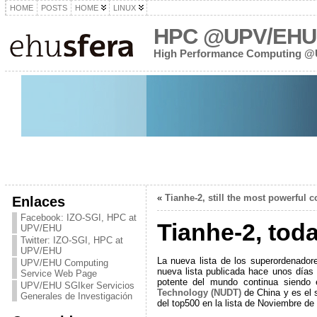
HOME
POSTS
HOME
LINUX
HPC @UPV/EHU
High Performance Computing 
«
Tianhe-2, still the most powerful 
Enlaces
Facebook: IZO-SGI, HPC at
Tianhe-2, tod
UPV/EHU
Twitter: IZO-SGI, HPC at
UPV/EHU
La nueva lista de los superordenado
UPV/EHU Computing
nueva lista publicada hace unos día
Service Web Page
potente del mundo continua siendo
UPV/EHU SGIker Servicios
Technology (NUDT)
de China y es el 
Generales de Investigación
del top500 en la lista de Noviembre de