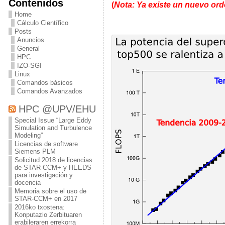
Contenidos
(
Nota: Ya existe un nuevo or
Home
Cálculo Científico
Posts
Anuncios
General
HPC
IZO-SGI
Linux
Comandos básicos
Comandos Avanzados
HPC @UPV/EHU
Special Issue “Large Eddy
Simulation and Turbulence
Modeling”
Licencias de software
Siemens PLM
Solicitud 2018 de licencias
de STAR-CCM+ y HEEDS
para investigación y
docencia
Memoria sobre el uso de
STAR-CCM+ en 2017
2016ko txostena:
Konputazio Zerbituaren
erabileraren errekorra