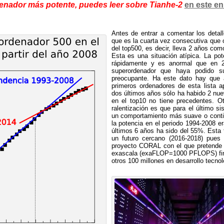
denador más potente, puedes leer sobre Tianhe-2
en este en
Antes de entrar a comentar los detal
que es la cuarta vez consecutiva que 
del top500, es decir, lleva 2 años co
Esta es una situación atípica. La p
rápidamente y es anormal que en 
superordenador que haya podido s
preocupante. Ha este dato hay que a
primeros ordenadores de esta lista 
dos últimos años sólo ha habido 2 nu
en el top10 no tiene precedentes. O
ralentización es que para el último si
un comportamiento más suave o conti
la potencia en el periodo 1994-2008 e
últimos 6 años ha sido del 55%. Esta
un futuro cercano (2016-2018) pues
proyecto CORAL con el que pretende d
exascala (exaFLOP=1000 PFLOPS) fina
otros 100 millones en desarrollo tecnol