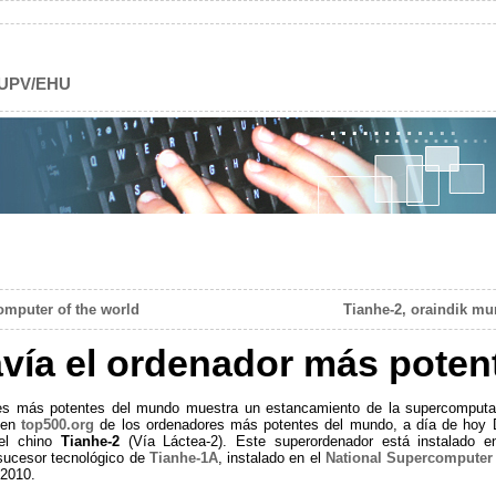
@UPV/EHU
computer of the world
Tianhe-2, oraindik mu
avía el ordenador más pote
res más potentes del mundo muestra un estancamiento de la supercomputac
s en
top500.org
de los ordenadores más potentes del mundo, a día de hoy 
 el chino
Tianhe-2
(Vía Láctea-2). Este superordenador está instalado 
sucesor tecnológico de
Tianhe-1A
, instalado en el
National Supercomputer
 2010.