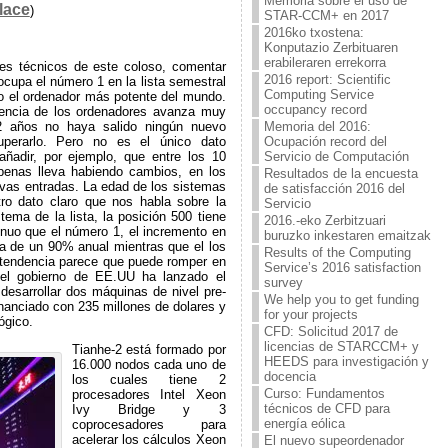
Memoria sobre el uso de
lace
)
STAR-CCM+ en 2017
2016ko txostena:
Konputazio Zerbituaren
erabileraren errekorra
les técnicos de este coloso, comentar
2016 report: Scientific
ocupa el número 1 en la lista semestral
Computing Service
mo el ordenador más potente del mundo.
occupancy record
otencia de los ordenadores avanza muy
Memoria del 2016:
2 años no haya salido ningún nuevo
Ocupación record del
uperarlo. Pero no es el único dato
Servicio de Computación
ñadir, por ejemplo, que entre los 10
apenas lleva habiendo cambios, en los
Resultados de la encuesta
evas entradas. La edad de los sistemas
de satisfacción 2016 del
tro dato claro que nos habla sobre la
Servicio
stema de la lista, la posición 500 tiene
2016.-eko Zerbitzuari
nuo que el número 1, el incremento en
buruzko inkestaren emaitzak
ra de un 90% anual mientras que el los
Results of the Computing
 tendencia parece que puede romper en
Service’s 2016 satisfaction
 el gobierno de EE.UU ha lanzado el
survey
esarrollar dos máquinas de nivel pre-
We help you to get funding
nciado con 235 millones de dolares y
for your projects
ógico.
CFD: Solicitud 2017 de
licencias de STARCCM+ y
Tianhe-2 está formado por
HEEDS para investigación y
16.000 nodos cada uno de
docencia
los cuales tiene 2
Curso: Fundamentos
procesadores Intel Xeon
técnicos de CFD para
Ivy Bridge y 3
energía eólica
coprocesadores para
acelerar los cálculos Xeon
El nuevo supeordenador