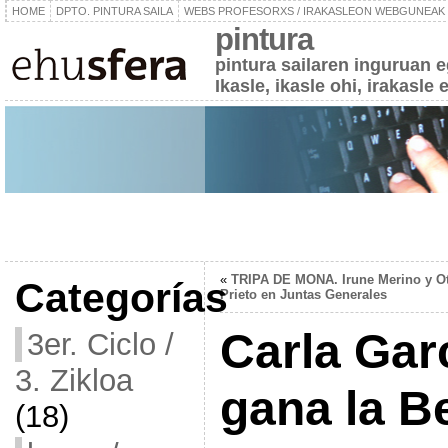
HOME
DPTO. PINTURA SAILA
WEBS PROFESORXS / IRAKASLEON WEBGUNEAK
pintura
pintura sailaren inguruan 
Ikasle, ikasle ohi, irakasle 
«
TRIPA DE MONA. Irune Merino y O
Categorías
Prieto en Juntas Generales
Carla Gar
3er. Ciclo /
3. Zikloa
gana la B
(18)