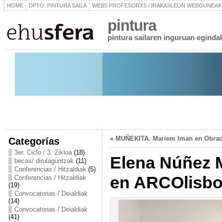
HOME
DPTO. PINTURA SAILA
WEBS PROFESORXS / IRAKASLEON WEBGUNEAK
pintura
pintura sailaren inguruan egindako
«
MUÑEKITA. Mariem Iman en Obra
Categorías
3er. Ciclo / 3. Zikloa
(18)
Elena Núñez M
becas/ dirulaguntzak
(11)
Conferencias / Hitzaldiak
(5)
en ARCOlisbo
Conferencias / Hitzaldiak
(19)
Convocatorias / Deialdiak
(14)
Convocatorias / Deialdiak
(41)