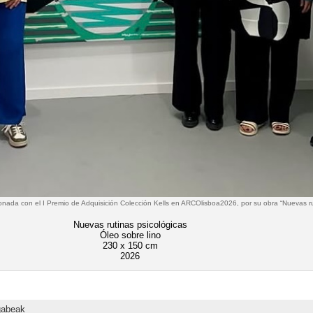
nada con el I Premio de Adquisición Colección Kells en ARCOlisboa2026, por su obra “Nuevas rut
Nuevas rutinas psicológicas
Óleo sobre lino
230 x 150 cm
2026
gabeak