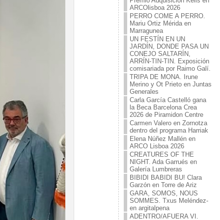
Premio Adquisición Kells en
ARCOlisboa 2026
PERRO COME A PERRO.
Mariu Ortiz Mérida en
Marragunea
UN FESTÍN EN UN
JARDÍN, DONDE PASA UN
CONEJO SALTARÍN,
ARRÍN-TIN-TIN. Exposición
comisariada por Raimo Galí.
TRIPA DE MONA. Irune
Merino y Ot Prieto en Juntas
Generales
Carla García Castelló gana
la Beca Barcelona Crea
2026 de Piramidon Centre
Carmen Valero en Zornotza
dentro del programa Harriak
Elena Núñez Mallén en
ARCO Lisboa 2026
CREATURES OF THE
NIGHT. Ada Garrués en
Galería Lumbreras
BIBIDI BABIDI BU! Clara
Garzón en Torre de Ariz
GARA, SOMOS, NOUS
SOMMES. Txus Meléndez-
en argitalpena
ADENTRO/AFUERA VI.