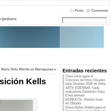
Posts
Comments
e-jarduera
ariu Ortiz Mérida en Marragunea
»
Entradas recientes
Clara Letón gana el
sición Kells
Concurso de Artes Visuales
para Jóvenes 2026 de Deba
ARTE EDERRAK Talde
erakusketa Zarautzko Sanz
Enea aretoan
MUÑEKITA. Mariem Iman
en Obrador
Elena Núñez Mallén gana el