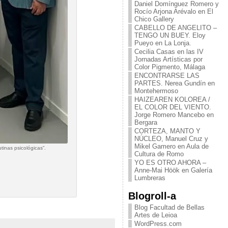
Daniel Domínguez Romero y
Rocío Arjona Arévalo en El
Chico Gallery
CABELLO DE ANGELITO –
TENGO UN BUEY. Eloy
Pueyo en La Lonja.
Cecilia Casas en las IV
Jornadas Artísticas por
Color Pigmento, Málaga
ENCONTRARSE LAS
PARTES. Nerea Gundín en
Montehermoso
HAIZEAREN KOLOREA /
EL COLOR DEL VIENTO.
Jorge Romero Mancebo en
Bergara
CORTEZA, MANTO Y
NÚCLEO, Manuel Cruz y
Mikel Gamero en Aula de
inas psicológicas”.
Cultura de Romo
YO ES OTRO AHORA –
Anne-Mai Höök en Galería
Lumbreras
Blogroll-a
Blog Facultad de Bellas
Artes de Leioa
WordPress.com