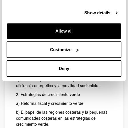
Total amount:
28.800 euros
Show details
Description:
Líneas de investigación:
Allow all
1. Retos y oportunidades de la transición hacia una
economía baja en carbono.
a) Efectos distributivos de la transición hacia una
Customize
economía baja en carbono.
b) La inversión en el sector del hidrógeno durante la
Deny
transición hacia una economía baja en carbono.
c) Diseño de políticas efectivas para promocionar la
eficiencia energética y la movilidad sostenible.
2. Estrategias de crecimiento verde
a) Reforma fiscal y crecimiento verde.
b) El papel de las regiones costeras y la pequeñas
comunidades costeras en las estrategias de
crecimiento verde.