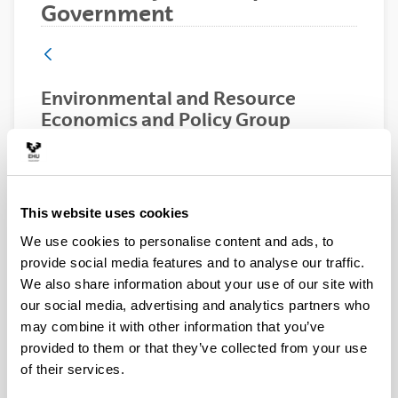
Government
Environmental and Resource
Economics and Policy Group
(GIROAZ)
Researcher(s):
IP: Marta Escapa García Equipo de investigación
(UPV/EHU): Alberto Ansuategi, Mª Luz Campo José
This website uses cookies
Manuel Chamorro, Amaya de Ayala, Néstor
We use cookies to personalise content and ads, to
Goicoechea, Elisa Sainz de Murieta Equipo de
provide social media features and to analyse our traffic.
colaboradores: Luis Mª Abadie (BC3), Iñaki Arto
(BC3), Ibon Galarraga (BC3), Mikel González-Eguino
We also share information about your use of our site with
(BC3), Arantza Murillas (Azti-Tecnalia), Raúl Prellezo
our social media, advertising and analytics partners who
(Azti-Tecnalia)
may combine it with other information that you’ve
Year:
provided to them or that they’ve collected from your use
of their services.
Financing entity:
Gobierno Vasco (IT1777-22)