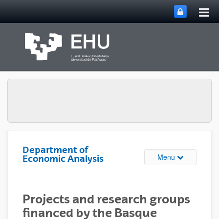
Tog
Skip to Main Content
mai
nav
Department of
Toggle site n
Menu
Economic Analysis
Projects and research groups
financed by the Basque