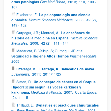
otras patologías
Gac Med Bilbao,
2013;
110,
100 -
107
Etxeberria, F.
La paleopatología una ciencia
dinámica.
Histoire Sciences Médicales,
2008;
42 (2),
149 - 152
Gurpegui, J.R.; Monreal, A.
La enseñanza de
historia de la medicina en España.
Histoire Sciences
Médicales,
2008;
42 (2),
141 - 144
Madarieta, B; Vallejo, S; Gurpegui, JR et al.
Seguridad e Higiene Altos Hornos
Inasmet-Tecnalia,
2005
Lizarraga, K.
Lizarraga, K. Balnearios de Álava.
Euskonews,
2011;
2011/11/25
Simon, R.
Un concepto de cáncer en el Corpus
Hipocraticum según las voces karkínos y
karkínoma.
Medicina & Historia,
2007;
Cuarta Época
(2),
1 - 15
Thillaud, L.
Dynasties et practiques chirurgicales
en Pays Basque.
Histoire Sciences Médicales,
2008;