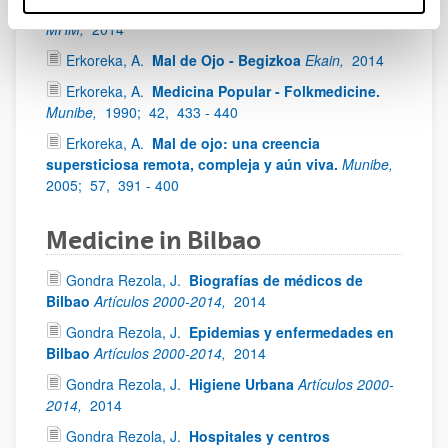
Erkoreka A.
Análisis medicina popular Vasca
MHM,
2014
Erkoreka, A.
Mal de Ojo - Begizkoa
Ekain,
2014
Erkoreka, A.
Medicina Popular - Folkmedicine.
Munibe,
1990;
42,
433 - 440
Erkoreka, A.
Mal de ojo: una creencia
supersticiosa remota, compleja y aún viva.
Munibe,
2005;
57,
391 - 400
Medicine in Bilbao
Gondra Rezola, J.
Biografías de médicos de
Bilbao
Artículos 2000-2014,
2014
Gondra Rezola, J.
Epidemias y enfermedades en
Bilbao
Artículos 2000-2014,
2014
Gondra Rezola, J.
Higiene Urbana
Artículos 2000-
2014,
2014
Gondra Rezola, J.
Hospitales y centros