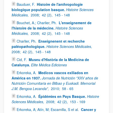
Bauduer, F.
Histoire de l'anthropologie
biologique population basque.
Histoire Sciences
Médicales,
2008;
42 (2),
145 - 148
Bouchet, A.; Charlier, Ph.
L'enseignement de
l'histoire de la médecine.
Histoire Sciences
Médicales,
2008;
42 (2),
145 - 148
Charlier, Ph.
Enseignenent et recherche
paléopathologique.
Histoire Sciences Médicales,
2008;
42 (2),
145 - 148
Cid, F.
Museu d'Història de la Medicina de
Catalunya.
Elite Médica Ediciones
Erkoreka, A.
Medicos vascos exiliados en
América en 1937.
Jornada de Nutrición "XXV años de
Nutrición Comunitaria en Bilbao y Euskadi. Memorial
J.M. Bengoa Lecanda",
2010;
58 - 65
Erkoreka, A.
Épidémies en Pays Basque.
Histoire
Sciences Médicales,
2008;
42 (2),
153 - 169
Erkoreka, A; Atín, M; Escamilla, S et al.
Cancer y