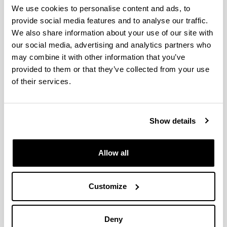
We use cookies to personalise content and ads, to
provide social media features and to analyse our traffic.
The Spanish influenza pandemic in
We also share information about your use of our site with
Occidental Europe and Victim Age
our social media, advertising and analytics partners who
may combine it with other information that you’ve
Authors:
provided to them or that they’ve collected from your use
Erkoreka, A.
of their services.
Year:
2010
Journal:
Show details
Influenza Other Respi Viruses
Volume:
4 (2)
Allow all
Initial page - Ending page:
81 - 89
Customize
Folk Medicine
Deny