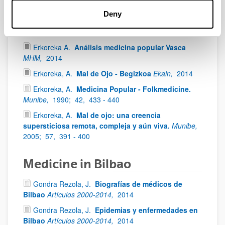
Deny
Folk Medicine
Erkoreka A.
Análisis medicina popular Vasca
MHM,
2014
Erkoreka, A.
Mal de Ojo - Begizkoa
Ekain,
2014
Erkoreka, A.
Medicina Popular - Folkmedicine.
Munibe,
1990;
42,
433 - 440
Erkoreka, A.
Mal de ojo: una creencia
supersticiosa remota, compleja y aún viva.
Munibe,
2005;
57,
391 - 400
Medicine in Bilbao
Gondra Rezola, J.
Biografías de médicos de
Bilbao
Artículos 2000-2014,
2014
Gondra Rezola, J.
Epidemias y enfermedades en
Bilbao
Artículos 2000-2014,
2014