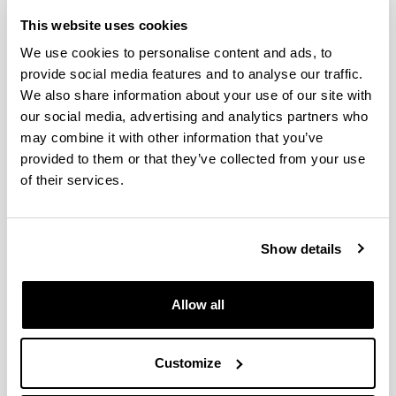
This website uses cookies
Cuerpo Médico y Gripe Española en
We use cookies to personalise content and ads, to
Bilbao
provide social media features and to analyse our traffic.
We also share information about your use of our site with
Authors:
our social media, advertising and analytics partners who
Gondra, J., Erkoreka, A.
may combine it with other information that you’ve
Year:
provided to them or that they’ve collected from your use
2010
of their services.
Journal:
Bidebarrieta
Volume:
Show details
21
Initial page - Ending page:
139 - 152
Allow all
More information
(Opens New Window)
Gondra, Erkoreka. Cuerpo Médico y Gripe
Customize
Española en Bilbao
(
pdf
, 319,58
Kb
)