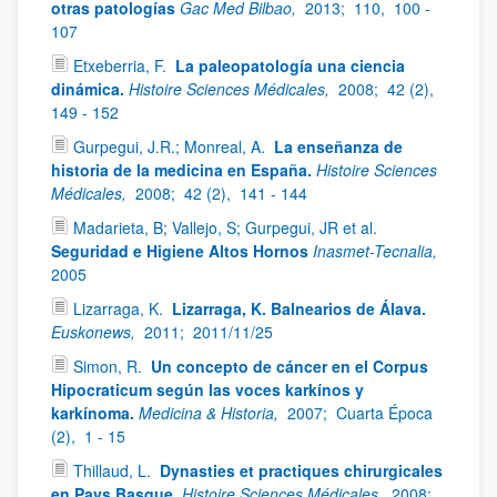
otras patologías
Gac Med Bilbao,
2013;
110,
100 -
107
Etxeberria, F.
La paleopatología una ciencia
dinámica.
Histoire Sciences Médicales,
2008;
42 (2),
149 - 152
Gurpegui, J.R.; Monreal, A.
La enseñanza de
historia de la medicina en España.
Histoire Sciences
Médicales,
2008;
42 (2),
141 - 144
Madarieta, B; Vallejo, S; Gurpegui, JR et al.
Seguridad e Higiene Altos Hornos
Inasmet-Tecnalia,
2005
Lizarraga, K.
Lizarraga, K. Balnearios de Álava.
Euskonews,
2011;
2011/11/25
Simon, R.
Un concepto de cáncer en el Corpus
Hipocraticum según las voces karkínos y
karkínoma.
Medicina & Historia,
2007;
Cuarta Época
(2),
1 - 15
Thillaud, L.
Dynasties et practiques chirurgicales
en Pays Basque.
Histoire Sciences Médicales,
2008;