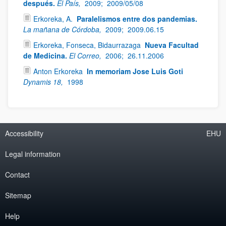
después.
El País,
2009;
2009/05/08
Erkoreka, A.
Paralelismos entre dos pandemias.
La mañana de Córdoba,
2009;
2009.06.15
Erkoreka, Fonseca, Bidaurrazaga
Nueva Facultad
de Medicina.
El Correo,
2006;
26.11.2006
Anton Erkoreka
In memoriam Jose Luis Goti
Dynamis 18,
1998
Accessibility
EHU
Legal information
Contact
Sitemap
Help