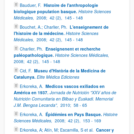
Bauduer, F.
Histoire de l'anthropologie
biologique population basque.
Histoire Sciences
Médicales,
2008;
42 (2),
145 - 148
Bouchet, A.; Charlier, Ph.
L'enseignement de
l'histoire de la médecine.
Histoire Sciences
Médicales,
2008;
42 (2),
145 - 148
Charlier, Ph.
Enseignenent et recherche
paléopathologique.
Histoire Sciences Médicales,
2008;
42 (2),
145 - 148
Cid, F.
Museu d'Història de la Medicina de
Catalunya.
Elite Médica Ediciones
Erkoreka, A.
Medicos vascos exiliados en
América en 1937.
Jornada de Nutrición "XXV años de
Nutrición Comunitaria en Bilbao y Euskadi. Memorial
J.M. Bengoa Lecanda",
2010;
58 - 65
Erkoreka, A.
Épidémies en Pays Basque.
Histoire
Sciences Médicales,
2008;
42 (2),
153 - 169
Erkoreka, A; Atín, M; Escamilla, S et al.
Cancer y