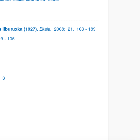
a liburuxka (1927).
Ekaia,
2008;
21,
163 - 189
99 - 106
;
3