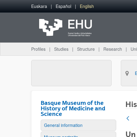
Skip to Main Content
Euskara
Español
English
Profiles
Studies
Structure
Research
Uni
Basque Museum of the
His
History of Medicine and
Science
General information
Un 