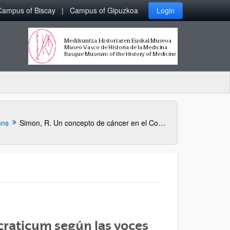
Campus of Biscay
Campus of Gipuzkoa
Login
ons
Simon, R. Un concepto de cáncer en el Corpus Hipocraticum según las voces karkínos y karkínoma.
craticum según las voces