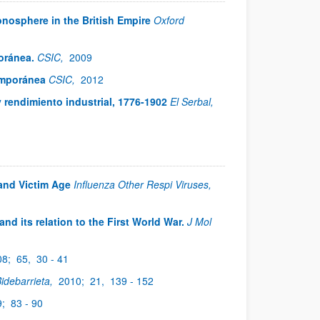
onosphere in the British Empire
Oxford
oránea.
CSIC,
2009
emporánea
CSIC,
2012
 rendimiento industrial, 1776-1902
El Serbal,
and Victim Age
Influenza Other Respi Viruses,
nd its relation to the First World War.
J Mol
08;
65,
30 - 41
idebarrieta,
2010;
21,
139 - 152
9;
83 - 90