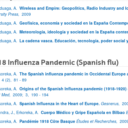
duaga, A.
Wireless and Empire: Geopolitics, Radio Industry and I
rsity Press,
2009
duaga, A.
Geofísica, economía y sociedad en la España Contemp
duaga, A.
Meteorología, ideología y sociedad en la España cont
duaga, A.
La cadena vasca. Educación, tecnología, poder social y
8 Influenza Pandemic (Spanish flu)
koreka, A.
The Spanish influenza pandemic in Occidental Europe 
;
4 (2),
81 - 89
koreka, A.
Origins of the Spanish Influenza pandemic (1918-1920) a
t Med,
2009;
3,
190 - 194
koreka, A.
Spanish Influenza in the Heart of Europe.
Gesnerus,
20
ndra, J., Erkoreka, A.
Cuerpo Médico y Gripe Española en Bilbao
B
koreka, A.
Pandémie 1918 Côte Basque
Études et Recherches,
200