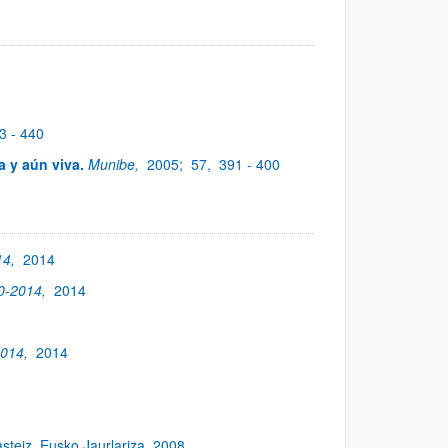
3 - 440
a y aún viva.
Munibe,
2005;
57,
391 - 400
14,
2014
00-2014,
2014
2014,
2014
asteiz. Eusko Jaurlariza. 2008.