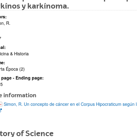
kínos y karkínoma.
rs:
n, R.
7
al:
cina & Historia
me:
ta Época (2)
al page - Ending page:
15
e information
(Opens New Window)
Simon, R. Un concepto de cáncer en el Corpus Hipocraticum según 
tory of Science