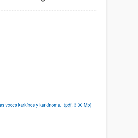
las voces karkínos y karkínoma.
(
pdf
, 3,30
Mb
)