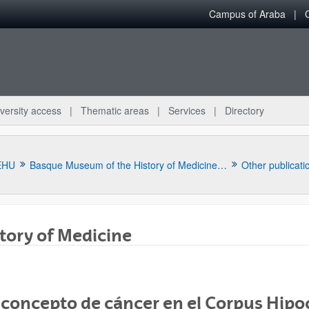
Campus of Araba
versity access
Thematic areas
Services
Directory
EHU
Basque Museum of the History of Medicine and Science
Other publicati
tory of Medicine
concepto de cáncer en el Corpus Hipo