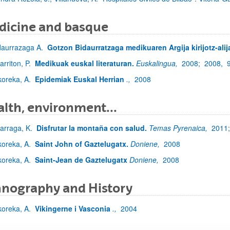
dicine and basque
daurrazaga A.
Gotzon Bidaurratzaga medikuaren Argija kirijotz-alij
arriton, P.
Medikuak euskal literaturan.
Euskalingua,
2008;
2008,
koreka, A.
Epidemiak Euskal Herrian
.,
2008
lth, environment...
zarraga, K.
Disfrutar la montaña con salud.
Temas Pyrenaica,
2011
koreka, A.
Saint John of Gaztelugatx.
Doniene,
2008
koreka, A.
Saint-Jean de Gaztelugatx
Doniene,
2008
hnography and History
koreka, A.
Vikingerne i Vasconia
.,
2004