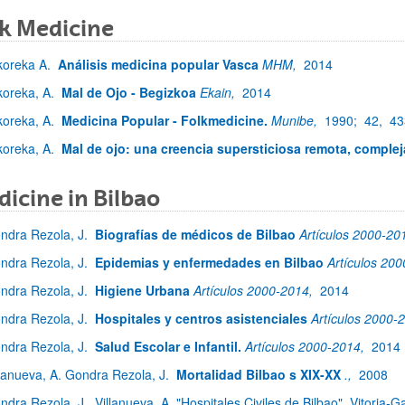
k Medicine
koreka A.
Análisis medicina popular Vasca
MHM,
2014
koreka, A.
Mal de Ojo - Begizkoa
Ekain,
2014
koreka, A.
Medicina Popular - Folkmedicine.
Munibe,
1990;
42,
43
koreka, A.
Mal de ojo: una creencia supersticiosa remota, complej
icine in Bilbao
ndra Rezola, J.
Biografías de médicos de Bilbao
Artículos 2000-20
ndra Rezola, J.
Epidemias y enfermedades en Bilbao
Artículos 20
ndra Rezola, J.
Higiene Urbana
Artículos 2000-2014,
2014
ndra Rezola, J.
Hospitales y centros asistenciales
Artículos 2000-
ndra Rezola, J.
Salud Escolar e Infantil.
Artículos 2000-2014,
2014
llanueva, A. Gondra Rezola, J.
Mortalidad Bilbao s XIX-XX
.,
2008
ndra Rezola, J., Villanueva, A. "Hospitales Civiles de Bilbao". Vitoria-G