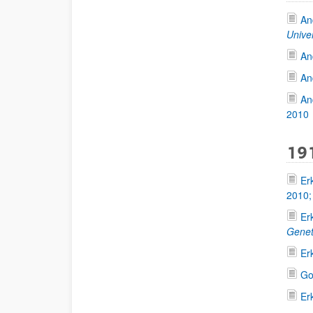
An
Unive
An
An
An
2010
191
Er
2010
Er
Gene
Er
Go
Er