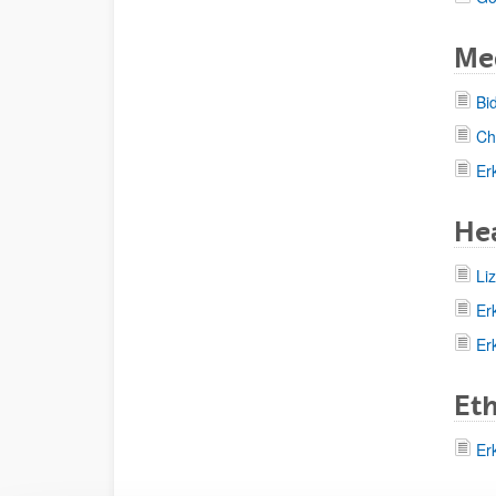
Me
Bi
Ch
Er
Hea
Li
Er
Er
Et
Er