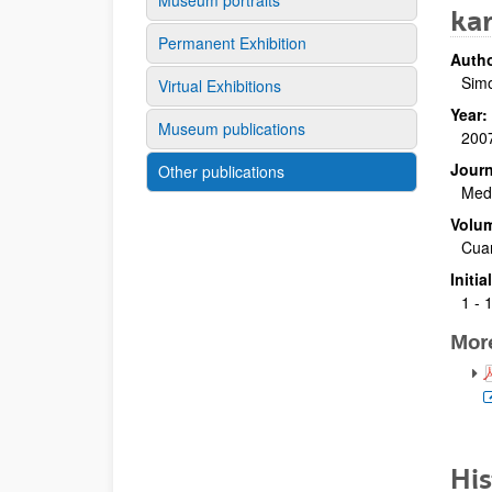
Museum portraits
kar
Permanent Exhibition
Autho
Simo
Virtual Exhibitions
Year:
Museum publications
200
Journ
Other publications
Medi
Volu
Cuar
Initi
1 - 
Mor
His