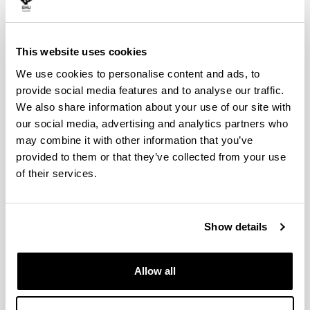
Erkoreka, A.
The Spanish influenza pandemic in
Occidental Europe and Victim Age
Influenza Other
Respi Viruses,
2010;
4 (2),
81 - 89
This website uses cookies
Erkoreka, A.
Origins of the Spanish Influenza
pandemic (1918-1920) and its relation to the First
We use cookies to personalise content and ads, to
World War.
J Mol Genet Med,
2009;
3,
190 - 194
provide social media features and to analyse our traffic.
Erkoreka, A.
Spanish Influenza in the Heart of
We also share information about your use of our site with
Europe.
Gesnerus,
2008;
65,
30 - 41
our social media, advertising and analytics partners who
may combine it with other information that you’ve
Gondra, J., Erkoreka, A.
Cuerpo Médico y Gripe
Española en Bilbao
Bidebarrieta,
2010;
21,
139 -
provided to them or that they’ve collected from your use
152
of their services.
Erkoreka, A.
Pandémie 1918 Côte Basque
Études
et Recherches,
2009;
83 - 90
Show details
Folk Medicine
Allow all
Erkoreka A.
Análisis medicina popular Vasca
MHM,
2014
Erkoreka, A.
Mal de Ojo - Begizkoa
Ekain,
2014