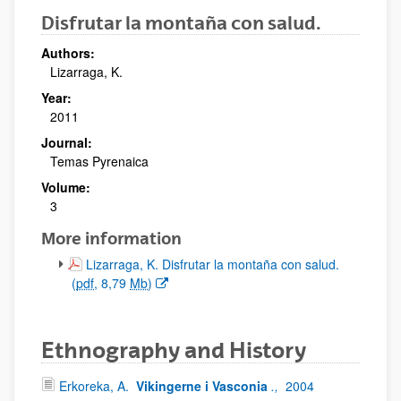
Disfrutar la montaña con salud.
Authors:
Lizarraga, K.
Year:
2011
Journal:
Temas Pyrenaica
Volume:
3
More information
(Opens New Window)
Lizarraga, K. Disfrutar la montaña con salud.
(
pdf
, 8,79
Mb
)
Ethnography and History
Erkoreka, A.
Vikingerne i Vasconia
.,
2004