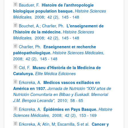
Bauduer, F.
Histoire de l'anthropologie
biologique population basque.
Histoire Sciences
Médicales,
2008;
42 (2),
145 - 148
Bouchet, A.; Charlier, Ph.
L'enseignement de
l'histoire de la médecine.
Histoire Sciences
Médicales,
2008;
42 (2),
145 - 148
Charlier, Ph.
Enseignenent et recherche
paléopathologique.
Histoire Sciences Médicales,
2008;
42 (2),
145 - 148
Cid, F.
Museu d'Història de la Medicina de
Catalunya.
Elite Médica Ediciones
Erkoreka, A.
Medicos vascos exiliados en
América en 1937.
Jornada de Nutrición "XXV años de
Nutrición Comunitaria en Bilbao y Euskadi. Memorial
J.M. Bengoa Lecanda",
2010;
58 - 65
Erkoreka, A.
Épidémies en Pays Basque.
Histoire
Sciences Médicales,
2008;
42 (2),
153 - 169
Erkoreka, A; Atín, M; Escamilla, S et al.
Cancer y