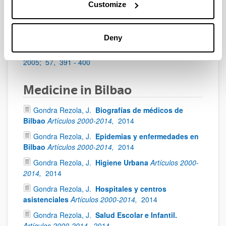
Customize
Erkoreka, A.
Medicina Popular - Folkmedicine.
Munibe,
1990;
42,
433 - 440
Deny
Erkoreka, A.
Mal de ojo: una creencia
supersticiosa remota, compleja y aún viva.
Munibe,
2005;
57,
391 - 400
Medicine in Bilbao
Gondra Rezola, J.
Biografías de médicos de
Bilbao
Artículos 2000-2014,
2014
Gondra Rezola, J.
Epidemias y enfermedades en
Bilbao
Artículos 2000-2014,
2014
Gondra Rezola, J.
Higiene Urbana
Artículos 2000-
2014,
2014
Gondra Rezola, J.
Hospitales y centros
asistenciales
Artículos 2000-2014,
2014
Gondra Rezola, J.
Salud Escolar e Infantil.
Artículos 2000-2014,
2014