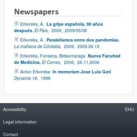
Newspapers
Erkoreka, A.
La gripe española, 90 años
después.
El País,
2009;
2009/05/08
Erkoreka, A.
Paralelismos entre dos pandemias.
La mañana de Córdoba,
2009;
2009.06.15
Erkoreka, Fonseca, Bidaurrazaga
Nueva Facultad
de Medicina.
El Correo,
2006;
26.11.2006
Anton Erkoreka
In memoriam Jose Luis Goti
Dynamis 18,
1998
Accessibility
EHU
Legal information
Contact