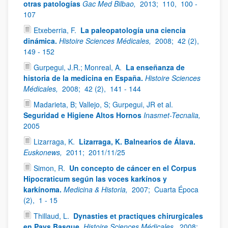
otras patologías
Gac Med Bilbao,
2013;
110,
100 -
107
Etxeberria, F.
La paleopatología una ciencia
dinámica.
Histoire Sciences Médicales,
2008;
42 (2),
149 - 152
Gurpegui, J.R.; Monreal, A.
La enseñanza de
historia de la medicina en España.
Histoire Sciences
Médicales,
2008;
42 (2),
141 - 144
Madarieta, B; Vallejo, S; Gurpegui, JR et al.
Seguridad e Higiene Altos Hornos
Inasmet-Tecnalia,
2005
Lizarraga, K.
Lizarraga, K. Balnearios de Álava.
Euskonews,
2011;
2011/11/25
Simon, R.
Un concepto de cáncer en el Corpus
Hipocraticum según las voces karkínos y
karkínoma.
Medicina & Historia,
2007;
Cuarta Época
(2),
1 - 15
Thillaud, L.
Dynasties et practiques chirurgicales
en Pays Basque.
Histoire Sciences Médicales,
2008;