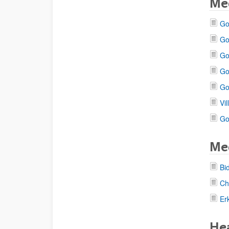
Med
Go
Go
Go
Go
Go
Vi
Go
Me
Bi
Ch
Er
Hea