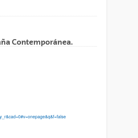
spaña Contemporánea.
ry_r&cad=0#v=onepage&q&f=false