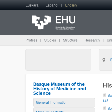
Skip to Main Content
Euskara
Español
English
Profiles
Studies
Structure
Research
Uni
Basque Museum of the
His
History of Medicine and
Science
Ba
145 -
General information
Bo