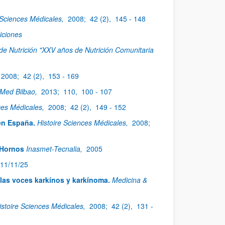
 Sciences Médicales,
2008;
42 (2),
145 - 148
iciones
de Nutrición "XXV años de Nutrición Comunitaria
2008;
42 (2),
153 - 169
Med Bilbao,
2013;
110,
100 - 107
ces Médicales,
2008;
42 (2),
149 - 152
en España.
Histoire Sciences Médicales,
2008;
 Hornos
Inasmet-Tecnalia,
2005
11/11/25
las voces karkínos y karkínoma.
Medicina &
istoire Sciences Médicales,
2008;
42 (2),
131 -