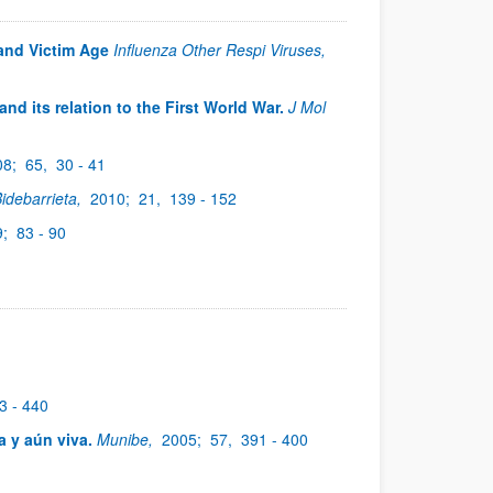
and Victim Age
Influenza Other Respi Viruses,
nd its relation to the First World War.
J Mol
08;
65,
30 - 41
idebarrieta,
2010;
21,
139 - 152
9;
83 - 90
3 - 440
a y aún viva.
Munibe,
2005;
57,
391 - 400