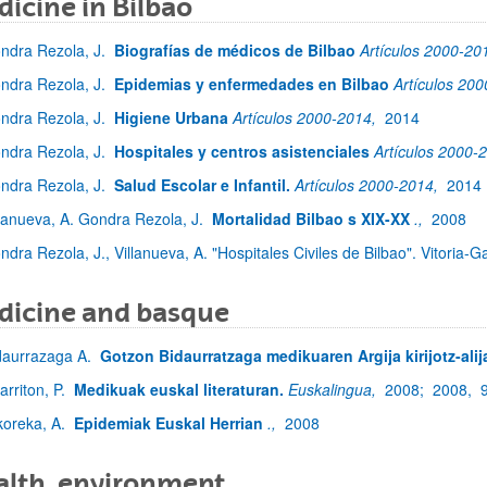
icine in Bilbao
ndra Rezola, J.
Biografías de médicos de Bilbao
Artículos 2000-20
ndra Rezola, J.
Epidemias y enfermedades en Bilbao
Artículos 20
ndra Rezola, J.
Higiene Urbana
Artículos 2000-2014,
2014
ndra Rezola, J.
Hospitales y centros asistenciales
Artículos 2000-
ndra Rezola, J.
Salud Escolar e Infantil.
Artículos 2000-2014,
2014
llanueva, A. Gondra Rezola, J.
Mortalidad Bilbao s XIX-XX
.,
2008
ndra Rezola, J., Villanueva, A. "Hospitales Civiles de Bilbao". Vitoria-G
dicine and basque
daurrazaga A.
Gotzon Bidaurratzaga medikuaren Argija kirijotz-alij
arriton, P.
Medikuak euskal literaturan.
Euskalingua,
2008;
2008,
koreka, A.
Epidemiak Euskal Herrian
.,
2008
lth, environment...