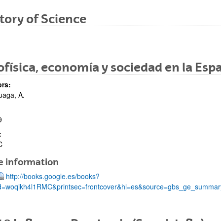
tory of Science
física, economía y sociedad en la E
rs:
uaga, A.
9
:
C
e information
http://books.google.es/books?
d=woqikh4l1RMC&printsec=frontcover&hl=es&source=gbs_ge_summa