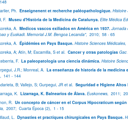
 148
arlier, Ph.
Enseignenent et recherche paléopathologique.
Histoire
d, F.
Museu d'Història de la Medicina de Catalunya.
Elite Médica Ed
koreka, A.
Medicos vascos exiliados en América en 1937.
Jornada 
lbao y Euskadi. Memorial J.M. Bengoa Lecanda",
2010;
58 - 65
koreka, A.
Épidémies en Pays Basque.
Histoire Sciences Médicales,
koreka, A; Atín, M; Escamilla, S et al.
Cancer y otras patologías
Gac 
xeberria, F.
La paleopatología una ciencia dinámica.
Histoire Scien
rpegui, J.R.; Monreal, A.
La enseñanza de historia de la medicina 
),
141 - 144
darieta, B; Vallejo, S; Gurpegui, JR et al.
Seguridad e Higiene Altos
zarraga, K.
Lizarraga, K. Balnearios de Álava.
Euskonews,
2011;
20
mon, R.
Un concepto de cáncer en el Corpus Hipocraticum según 
ia,
2007;
Cuarta Época (2),
1 - 15
illaud, L.
Dynasties et practiques chirurgicales en Pays Basque.
H