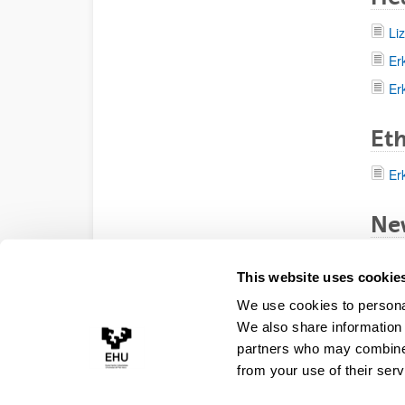
Li
Er
Er
Et
Er
Ne
Er
This website uses cookie
Er
We use cookies to personal
Er
We also share information 
An
partners who may combine i
from your use of their serv