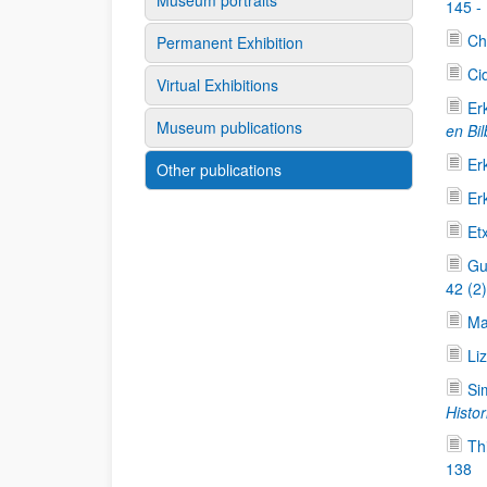
Museum portraits
145 -
Ch
Permanent Exhibition
Ci
Virtual Exhibitions
Er
Museum publications
en Bi
Er
Other publications
Er
Et
Gu
42 (2
Ma
Li
Si
Histor
Th
138