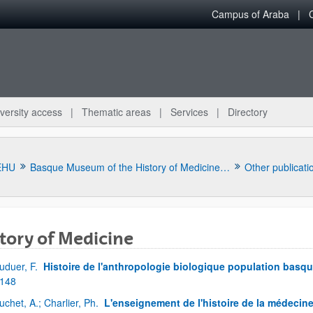
Campus of Araba
versity access
Thematic areas
Services
Directory
EHU
Basque Museum of the History of Medicine and Science
Other publicati
tory of Medicine
uduer, F.
Histoire de l'anthropologie biologique population basqu
 148
uchet, A.; Charlier, Ph.
L'enseignement de l'histoire de la médecine