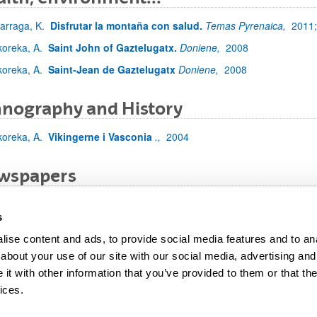
zarraga, K.
Disfrutar la montaña con salud.
Temas Pyrenaica,
2011
koreka, A.
Saint John of Gaztelugatx.
Doniene,
2008
koreka, A.
Saint-Jean de Gaztelugatx
Doniene,
2008
hnography and History
koreka, A.
Vikingerne i Vasconia
.,
2004
wspapers
koreka, A.
La gripe española, 90 años después.
El País,
2009;
200
s
koreka, A.
Paralelismos entre dos pandemias.
La mañana de Córdo
ise content and ads, to provide social media features and to anal
koreka, Fonseca, Bidaurrazaga
Nueva Facultad de Medicina.
El Cor
about your use of our site with our social media, advertising and
ton Erkoreka
In memoriam Jose Luis Goti
Dynamis 18,
1998
t with other information that you’ve provided to them or that the
ices.