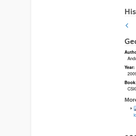
His
Geo
Autho
And
Year:
200
Book
CSI
Mor
i