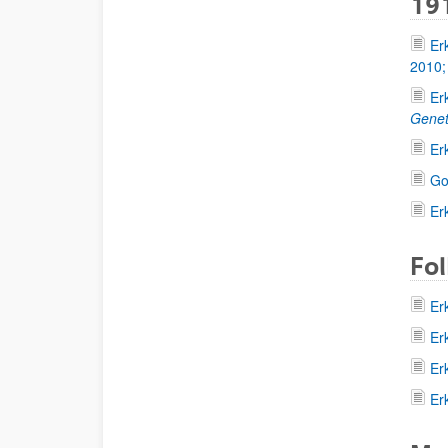
191
Er
2010
Er
Gene
Er
Go
Er
Fol
Er
Er
Er
Er