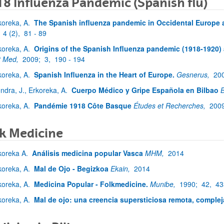
8 Influenza Pandemic (Spanish flu)
koreka, A.
The Spanish influenza pandemic in Occidental Europe 
;
4 (2),
81 - 89
koreka, A.
Origins of the Spanish Influenza pandemic (1918-1920) a
t Med,
2009;
3,
190 - 194
koreka, A.
Spanish Influenza in the Heart of Europe.
Gesnerus,
20
ndra, J., Erkoreka, A.
Cuerpo Médico y Gripe Española en Bilbao
B
koreka, A.
Pandémie 1918 Côte Basque
Études et Recherches,
200
k Medicine
koreka A.
Análisis medicina popular Vasca
MHM,
2014
koreka, A.
Mal de Ojo - Begizkoa
Ekain,
2014
koreka, A.
Medicina Popular - Folkmedicine.
Munibe,
1990;
42,
43
koreka, A.
Mal de ojo: una creencia supersticiosa remota, complej