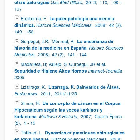
otras patologías
Gac Med Bilbao,
2013;
110,
100 -
107
Etxeberria, F.
La paleopatología una ciencia
dinámica.
Histoire Sciences Médicales,
2008;
42 (2),
149 - 152
Gurpegui, J.R.; Monreal, A.
La enseñanza de
historia de la medicina en España.
Histoire Sciences
Médicales,
2008;
42 (2),
141 - 144
Madarieta, B; Vallejo, S; Gurpegui, JR et al.
Seguridad e Higiene Altos Hornos
Inasmet-Tecnalia,
2005
Lizarraga, K.
Lizarraga, K. Balnearios de Álava.
Euskonews,
2011;
2011/11/25
Simon, R.
Un concepto de cáncer en el Corpus
Hipocraticum según las voces karkínos y
karkínoma.
Medicina & Historia,
2007;
Cuarta Época
(2),
1 - 15
Thillaud, L.
Dynasties et practiques chirurgicales
en Pays Basque.
Histoire Sciences Médicales,
2008;