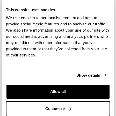
pag=la_cadena_vasca_educacion_tecnologia_po
der_social_rendimiento_industrial_1776_1902
This website uses cookies
We use cookies to personalise content and ads, to
provide social media features and to analyse our traffic.
1918 Influenza Pandemic
We also share information about your use of our site with
(Spanish flu)
our social media, advertising and analytics partners who
may combine it with other information that you’ve
Erkoreka, A.
The Spanish influenza pandemic in
provided to them or that they’ve collected from your use
Occidental Europe and Victim Age
Influenza Other
of their services.
Respi Viruses,
2010;
4 (2),
81 - 89
Erkoreka, A.
Origins of the Spanish Influenza
pandemic (1918-1920) and its relation to the First
World War.
J Mol Genet Med,
2009;
3,
190 - 194
Show details
Erkoreka, A.
Spanish Influenza in the Heart of
Europe.
Gesnerus,
2008;
65,
30 - 41
Allow all
Gondra, J., Erkoreka, A.
Cuerpo Médico y Gripe
Española en Bilbao
Bidebarrieta,
2010;
21,
139 -
152
Customize
Erkoreka, A.
Pandémie 1918 Côte Basque
Études