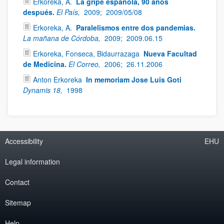
Erkoreka, A.
La gripe española, 90 años
después.
El País,
2009;
2009/05/08
Erkoreka, A.
Paralelismos entre dos pandemias.
La mañana de Córdoba,
2009;
2009.06.15
Erkoreka, Fonseca, Bidaurrazaga
Nueva Facultad
de Medicina.
El Correo,
2006;
26.11.2006
Anton Erkoreka
In memoriam Jose Luis Goti
Dynamis 18,
1998
Accessibility
EHU
Legal information
Contact
Sitemap
Help