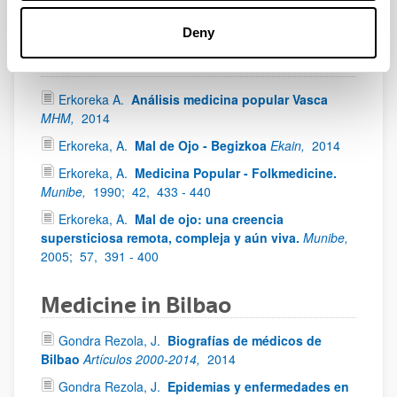
et Recherches,
2009;
83 - 90
Deny
Folk Medicine
Erkoreka A.
Análisis medicina popular Vasca
MHM,
2014
Erkoreka, A.
Mal de Ojo - Begizkoa
Ekain,
2014
Erkoreka, A.
Medicina Popular - Folkmedicine.
Munibe,
1990;
42,
433 - 440
Erkoreka, A.
Mal de ojo: una creencia
supersticiosa remota, compleja y aún viva.
Munibe,
2005;
57,
391 - 400
Medicine in Bilbao
Gondra Rezola, J.
Biografías de médicos de
Bilbao
Artículos 2000-2014,
2014
Gondra Rezola, J.
Epidemias y enfermedades en