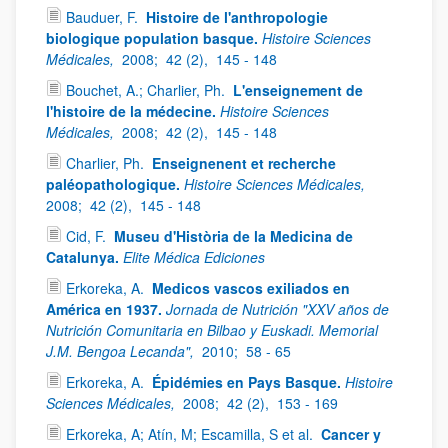
Bauduer, F.
Histoire de l'anthropologie
biologique population basque.
Histoire Sciences
Médicales,
2008;
42 (2),
145 - 148
Bouchet, A.; Charlier, Ph.
L'enseignement de
l'histoire de la médecine.
Histoire Sciences
Médicales,
2008;
42 (2),
145 - 148
Charlier, Ph.
Enseignenent et recherche
paléopathologique.
Histoire Sciences Médicales,
2008;
42 (2),
145 - 148
Cid, F.
Museu d'Història de la Medicina de
Catalunya.
Elite Médica Ediciones
Erkoreka, A.
Medicos vascos exiliados en
América en 1937.
Jornada de Nutrición "XXV años de
Nutrición Comunitaria en Bilbao y Euskadi. Memorial
J.M. Bengoa Lecanda",
2010;
58 - 65
Erkoreka, A.
Épidémies en Pays Basque.
Histoire
Sciences Médicales,
2008;
42 (2),
153 - 169
Erkoreka, A; Atín, M; Escamilla, S et al.
Cancer y