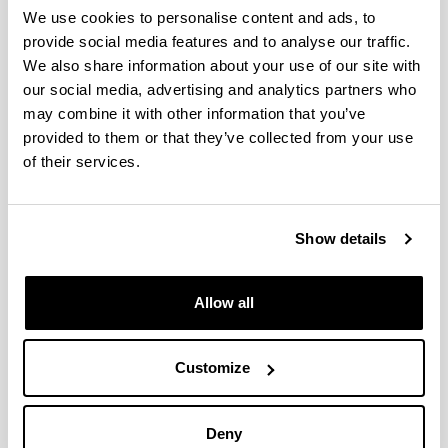
Erkoreka, A.
The Spanish influenza pandemic in
We use cookies to personalise content and ads, to
Occidental Europe and Victim Age
Influenza Other
provide social media features and to analyse our traffic.
Respi Viruses,
2010;
4 (2),
81 - 89
We also share information about your use of our site with
Erkoreka, A.
Origins of the Spanish Influenza
our social media, advertising and analytics partners who
pandemic (1918-1920) and its relation to the First
may combine it with other information that you’ve
World War.
J Mol Genet Med,
2009;
3,
190 - 194
provided to them or that they’ve collected from your use
Erkoreka, A.
Spanish Influenza in the Heart of
of their services.
Europe.
Gesnerus,
2008;
65,
30 - 41
Gondra, J., Erkoreka, A.
Cuerpo Médico y Gripe
Española en Bilbao
Bidebarrieta,
2010;
21,
139 -
Show details
152
Erkoreka, A.
Pandémie 1918 Côte Basque
Études
et Recherches,
2009;
83 - 90
Allow all
Folk Medicine
Customize
Erkoreka A.
Análisis medicina popular Vasca
MHM,
2014
Deny
Erkoreka, A.
Mal de Ojo - Begizkoa
Ekain,
2014