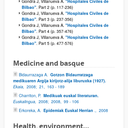
Gondra J, Villanueva A.
"Hospitales Civiles de
Bilbao"
. Part 2 (p. 117-236)
Gondra J, Villanueva A.
"Hospitales Civiles de
Bilbao"
. Part 3 (p. 237-356)
Gondra J, Villanueva A.
"Hospitales Civiles de
Bilbao"
. Part 4 (p. 357-476)
Gondra J, Villanueva A.
"Hospitales Civiles de
Bilbao"
. Part 5 (p. 477-576)
Medicine and basque
Bidaurrazaga A.
Gotzon Bidaurratzaga
medikuaren Argija kirijotz-alija liburuxka (1927).
Ekaia,
2008;
21,
163 - 189
Charriton, P.
Medikuak euskal literaturan.
Euskalingua,
2008;
2008,
99 - 106
Erkoreka, A.
Epidemiak Euskal Herrian
.,
2008
Health, environment...