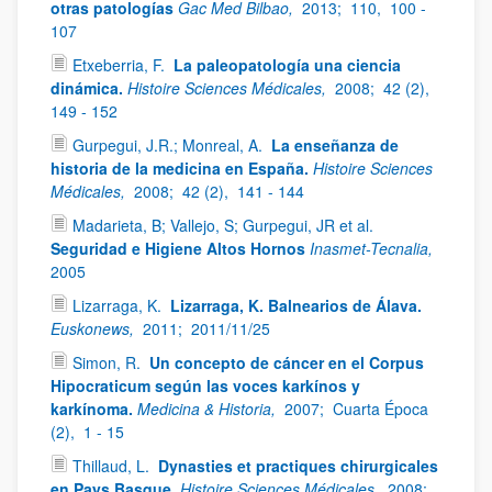
otras patologías
Gac Med Bilbao,
2013;
110,
100 -
107
Etxeberria, F.
La paleopatología una ciencia
dinámica.
Histoire Sciences Médicales,
2008;
42 (2),
149 - 152
Gurpegui, J.R.; Monreal, A.
La enseñanza de
historia de la medicina en España.
Histoire Sciences
Médicales,
2008;
42 (2),
141 - 144
Madarieta, B; Vallejo, S; Gurpegui, JR et al.
Seguridad e Higiene Altos Hornos
Inasmet-Tecnalia,
2005
Lizarraga, K.
Lizarraga, K. Balnearios de Álava.
Euskonews,
2011;
2011/11/25
Simon, R.
Un concepto de cáncer en el Corpus
Hipocraticum según las voces karkínos y
karkínoma.
Medicina & Historia,
2007;
Cuarta Época
(2),
1 - 15
Thillaud, L.
Dynasties et practiques chirurgicales
en Pays Basque.
Histoire Sciences Médicales,
2008;