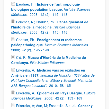
Bauduer, F.
Histoire de l'anthropologie
biologique population basque.
Histoire Sciences
Médicales,
2008;
42 (2),
145 - 148
Bouchet, A.; Charlier, Ph.
L'enseignement de
l'histoire de la médecine.
Histoire Sciences
Médicales,
2008;
42 (2),
145 - 148
Charlier, Ph.
Enseignenent et recherche
paléopathologique.
Histoire Sciences Médicales,
2008;
42 (2),
145 - 148
Cid, F.
Museu d'Història de la Medicina de
Catalunya.
Elite Médica Ediciones
Erkoreka, A.
Medicos vascos exiliados en
América en 1937.
Jornada de Nutrición "XXV años de
Nutrición Comunitaria en Bilbao y Euskadi. Memorial
J.M. Bengoa Lecanda",
2010;
58 - 65
Erkoreka, A.
Épidémies en Pays Basque.
Histoire
Sciences Médicales,
2008;
42 (2),
153 - 169
Erkoreka, A; Atín, M; Escamilla, S et al.
Cancer y