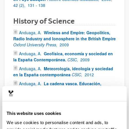
42 (2),
131 - 138
History of Science
Anduaga, A.
Wireless and Empire: Geopolitics,
Radio Industry and Ionosphere in the British Empire
Oxford University Press,
2009
Anduaga, A.
Geofísica, economía y sociedad en
la España Contemporánea.
CSIC,
2009
Anduaga, A.
Meteorología, ideología y sociedad
en la España contemporánea
CSIC,
2012
Anduaga, A.
La cadena vasca. Educación,
tecnología, poder social y rendimiento industrial,
1776-1902
El Serbal,
2010
1918 Influenza Pandemic
This website uses cookies
(Spanish flu)
We use cookies to personalise content and ads, to