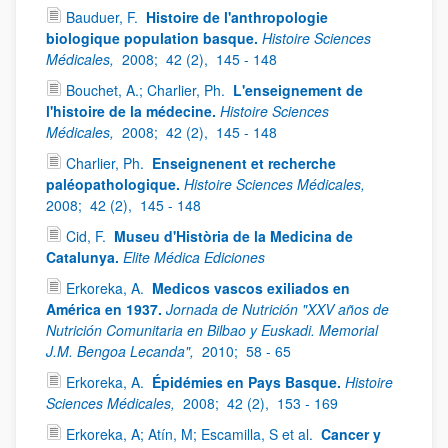
Bauduer, F.
Histoire de l'anthropologie
biologique population basque.
Histoire Sciences
Médicales,
2008;
42 (2),
145 - 148
Bouchet, A.; Charlier, Ph.
L'enseignement de
l'histoire de la médecine.
Histoire Sciences
Médicales,
2008;
42 (2),
145 - 148
Charlier, Ph.
Enseignenent et recherche
paléopathologique.
Histoire Sciences Médicales,
2008;
42 (2),
145 - 148
Cid, F.
Museu d'Història de la Medicina de
Catalunya.
Elite Médica Ediciones
Erkoreka, A.
Medicos vascos exiliados en
América en 1937.
Jornada de Nutrición "XXV años de
Nutrición Comunitaria en Bilbao y Euskadi. Memorial
J.M. Bengoa Lecanda",
2010;
58 - 65
Erkoreka, A.
Épidémies en Pays Basque.
Histoire
Sciences Médicales,
2008;
42 (2),
153 - 169
Erkoreka, A; Atín, M; Escamilla, S et al.
Cancer y