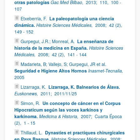
otras patologías
Gac Med Bilbao,
2013;
110,
100 -
107
Etxeberria, F.
La paleopatología una ciencia
dinámica.
Histoire Sciences Médicales,
2008;
42 (2),
149 - 152
Gurpegui, J.R.; Monreal, A.
La enseñanza de
historia de la medicina en España.
Histoire Sciences
Médicales,
2008;
42 (2),
141 - 144
Madarieta, B; Vallejo, S; Gurpegui, JR et al.
Seguridad e Higiene Altos Hornos
Inasmet-Tecnalia,
2005
Lizarraga, K.
Lizarraga, K. Balnearios de Álava.
Euskonews,
2011;
2011/11/25
Simon, R.
Un concepto de cáncer en el Corpus
Hipocraticum según las voces karkínos y
karkínoma.
Medicina & Historia,
2007;
Cuarta Época
(2),
1 - 15
Thillaud, L.
Dynasties et practiques chirurgicales
en Pays Basque.
Histoire Sciences Médicales,
2008;