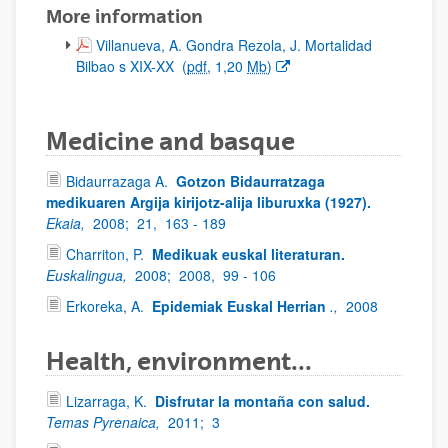
More information
(Opens New Window)
Villanueva, A. Gondra Rezola, J. Mortalidad
Bilbao s XIX-XX
(
pdf
, 1,20
Mb
)
Medicine and basque
Bidaurrazaga A.
Gotzon Bidaurratzaga
medikuaren Argija kirijotz-alija liburuxka (1927).
Ekaia,
2008;
21,
163 - 189
Charriton, P.
Medikuak euskal literaturan.
Euskalingua,
2008;
2008,
99 - 106
Erkoreka, A.
Epidemiak Euskal Herrian
.,
2008
Health, environment...
Lizarraga, K.
Disfrutar la montaña con salud.
Temas Pyrenaica,
2011;
3