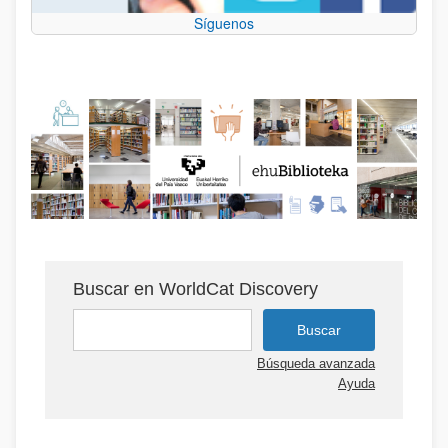
Síguenos
Buscar en WorldCat Discovery
Búsqueda avanzada
Ayuda