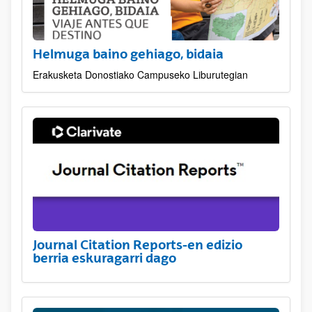
Helmuga baino gehiago, bidaia
Erakusketa Donostiako Campuseko Liburutegian
Journal Citation Reports-en edizio
berria eskuragarri dago