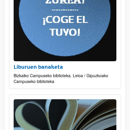
Liburuen banaketa
Bizkaiko Campuseko biblioteka. Leioa / Gipuzkoako
Campuseko biblioteka