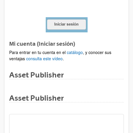
Mi cuenta (Iniciar sesión)
Para entrar en tu cuenta en el
catálogo
, y conocer sus
ventajas
consulta este vídeo
.
Asset Publisher
Asset Publisher