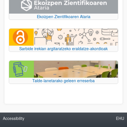
Ekoizpen Zientifikoaren Ataria
Sarbide irekian argitaratzeko eraldatze-akordioak
Talde-lanetarako geleen erreserba
Accessibility
EHU