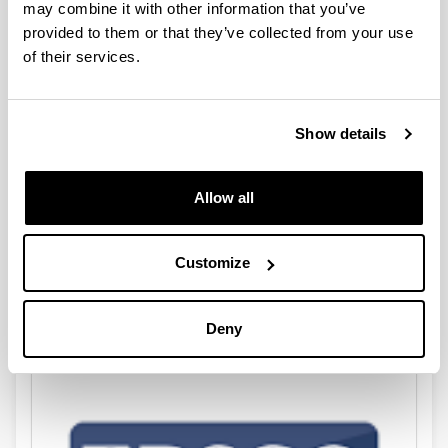
may combine it with other information that you’ve
Scopus prestakuntza online
provided to them or that they’ve collected from your use
2026ko ekainaren 1tik-5ra
of their services.
Show details
Allow all
Customize
Gernika(k) bibliotekan
Deny