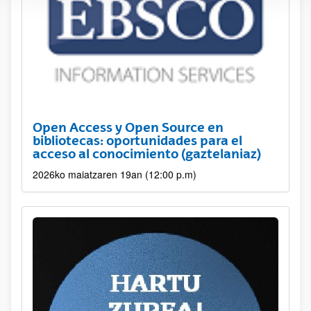
Open Access y Open Source en
bibliotecas: oportunidades para el
acceso al conocimiento (gaztelaniaz)
2026ko maiatzaren 19an (12:00 p.m)