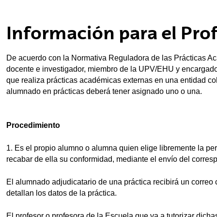
ubpages
Información para el Pro
ubpages
De acuerdo con la Normativa Reguladora de las Prácticas A
ubpages
docente e investigador, miembro de la UPV/EHU y encargado
que realiza prácticas académicas externas en una entidad col
alumnado en prácticas deberá tener asignado uno o una.
ubpages
Procedimiento
1. Es el propio alumno o alumna quien elige libremente la per
ubpages
recabar de ella su conformidad, mediante el envío del corres
El alumnado adjudicatario de una práctica recibirá un correo
ubpages
detallan los datos de la práctica.
El profesor o profesora de la Escuela que va a tutorizar dicha