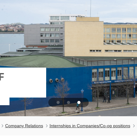
F
Company Relations
Internships in Companies/Co-op positions