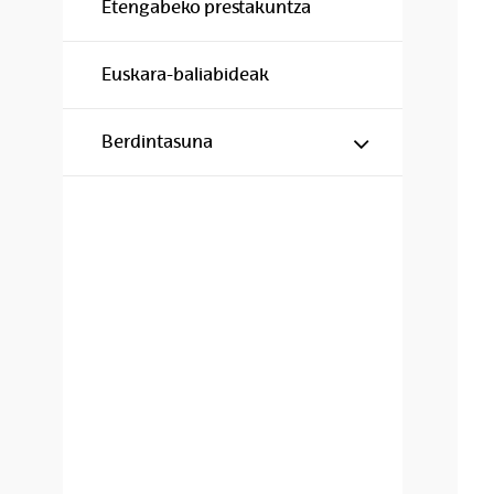
Etengabeko prestakuntza
Euskara-baliabideak
Show/hide s
Berdintasuna