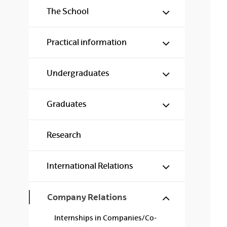
Show/hide s
The School
Show/hide s
Practical information
Show/hide s
Undergraduates
Show/hide s
Graduates
Research
Show/hide s
International Relations
Show/hide s
Company Relations
Internships in Companies/Co-