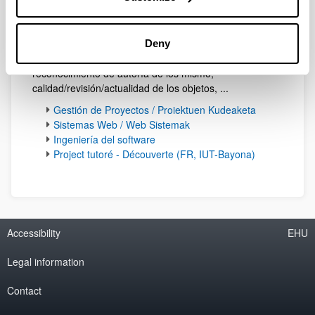
(videos, blogs, cuestiones y portales web) creados por
los alumnos hasta febrero de 2018.
Ello ha generado nuevos retos que afrontar: gestión
Deny
eficiente/eficaz de los objetos de aprendizaje,
reconocimiento de autoría de los mismo,
calidad/revisión/actualidad de los objetos, ...
Gestión de Proyectos / Proiektuen Kudeaketa
Sistemas Web / Web Sistemak
Ingeniería del software
Project tutoré - Découverte (FR, IUT-Bayona)
Accessibility
EHU
Legal information
Contact