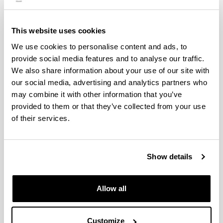
REUNIÓN DE SEGUIMIENTO DE LOS PIE 2017/18
(15.03.2018)
This website uses cookies
DIMAROVE: Balance en cifras,
We use cookies to personalise content and ads, to
asignaturas involucradas, alumnos
provide social media features and to analyse our traffic.
co-creadores y objetos de
We also share information about your use of our site with
aprendizaje online generados
our social media, advertising and analytics partners who
(15.03.2018)
may combine it with other information that you’ve
12/03/2018
provided to them or that they’ve collected from your use
of their services.
Show details
Dentro de las asignaturas involucradas en el proyecto
Allow all
DIMAROVE, los alumnos se convierten también en
creadores de conocimiento. La tabla muestra los
diversos tipos de objetos digitales de aprendizaje online
Customize