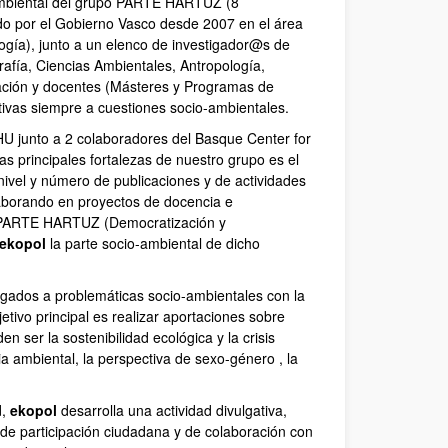
-ambiental del grupo PARTE HARTUZ (8
do por el Gobierno Vasco desde 2007 en el área
logía), junto a un elenco de investigador@s de
rafía, Ciencias Ambientales, Antropología,
ación y docentes (Másteres y Programas de
ivas siempre a cuestiones socio-ambientales.
 junto a 2 colaboradores del Basque Center for
rincipales fortalezas de nuestro grupo es el
 nivel y número de publicaciones y de actividades
borando en proyectos de docencia e
os PARTE HARTUZ (Democratización y
ekopol
la parte socio-ambiental de dicho
ligados a problemáticas socio-ambientales con la
etivo principal es realizar aportaciones sobre
 ser la sostenibilidad ecológica y la crisis
cia ambiental, la perspectiva de sexo-género , la
d,
ekopol
desarrolla una actividad divulgativa,
 de participación ciudadana y de colaboración con