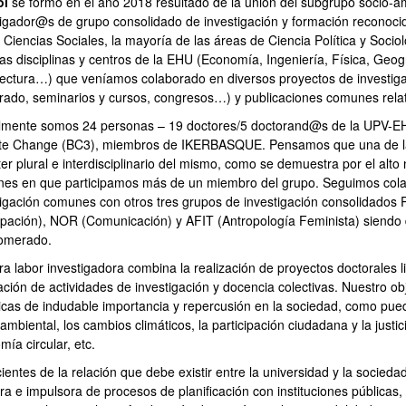
ol
se formó en el año 2018 resultado de la unión del subgrupo socio
bpages
tigador@s de grupo consolidado de investigación y formación reconoci
 Ciencias Sociales, la mayoría de las áreas de Ciencia Política y Socio
tas disciplinas y centros de la EHU (Economía, Ingeniería, Física, Geog
tectura…) que veníamos colaborado en diversos proyectos de investig
rado, seminarios y cursos, congresos…) y publicaciones comunes relat
lmente somos 24 personas – 19 doctores/5 doctorand@s de la UPV-EHU
te Change (BC3), miembros de IKERBASQUE. Pensamos que una de las p
er plural e interdisciplinario del mismo, como se demuestra por el alto
es en que participamos más de un miembro del grupo. Seguimos cola
tigación comunes con otros tres grupos de investigación consolidad
cipación), NOR (Comunicación) y AFIT (Antropología Feminista) siendo
omerado.
ra labor investigadora combina la realización de proyectos doctorales 
ación de actividades de investigación y docencia colectivas. Nuestro obj
icas de indudable importancia y repercusión en la sociedad, como pueden
ambiental, los cambios climáticos, la participación ciudadana y la justi
ía circular, etc.
entes de la relación que debe existir entre la universidad y la socieda
ra e impulsora de procesos de planificación con instituciones públicas,