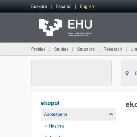
Skip to Main Content
Euskara
Español
English
Profiles
Studies
Structure
Research
Uni
ekopol
ek
Aurkezpena
Show/hide su
Hasiera