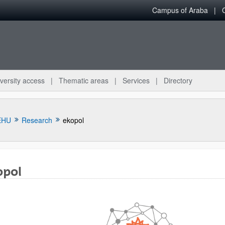
Campus of Araba
versity access
Thematic areas
Services
Directory
EHU
Research
ekopol
opol
bpages