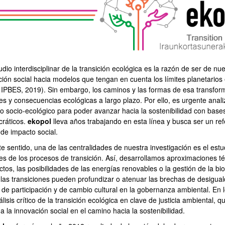
bpages
udio interdisciplinar de la transición ecológica es la razón de ser de 
ción social hacia modelos que tengan en cuenta los límites planetarios
 IPBES, 2019). Sin embargo, los caminos y las formas de esa transform
es y consecuencias ecológicas a largo plazo. Por ello, es urgente analiz
 socio-ecológico para poder avanzar hacia la sostenibilidad con bases ci
ráticos.
ekopol
lleva años trabajando en esta línea y busca ser un ref
de impacto social.
te sentido, una de las centralidades de nuestra investigación es el est
bpages
es de los procesos de transición. Así, desarrollamos aproximaciones té
tos, las posibilidades de las energías renovables o la gestión de la bi
las transiciones pueden profundizar o atenuar las brechas de desigualda
 de participación y de cambio cultural en la gobernanza ambiental. E
lisis crítico de la transición ecológica en clave de justicia ambiental, q
 la innovación social en el camino hacia la sostenibilidad.