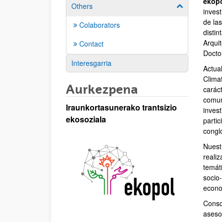
ekop
Others
Show/hide su
inves
de las
Colaborators
distin
Arqui
Contact
Docto
Interesgarria
Actua
Clima
Aurkezpena
caráct
comun
Iraunkortasunerako trantsizio
inves
ekosoziala
parti
congl
Nuest
realiz
temát
socio-
econom
Consci
aseso