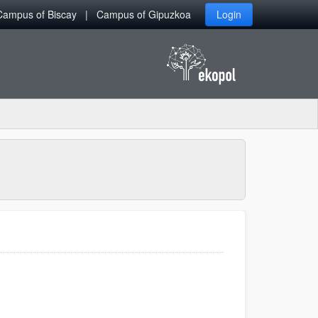
Campus of Biscay
Campus of Gipuzkoa
Login