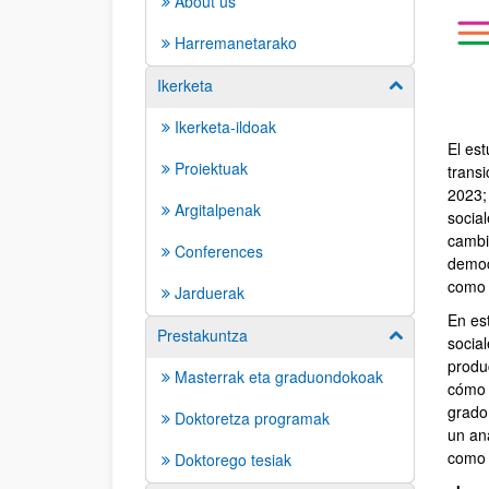
About us
Harremanetarako
Ikerketa
Show/hide su
Ikerketa-ildoak
El est
Proiektuak
transi
2023;
Argitalpenak
social
cambio
Conferences
democ
como 
Jarduerak
En es
Prestakuntza
Show/hide su
social
produc
Masterrak eta graduondokoak
cómo 
grado
Doktoretza programak
un aná
como a
Doktorego tesiak