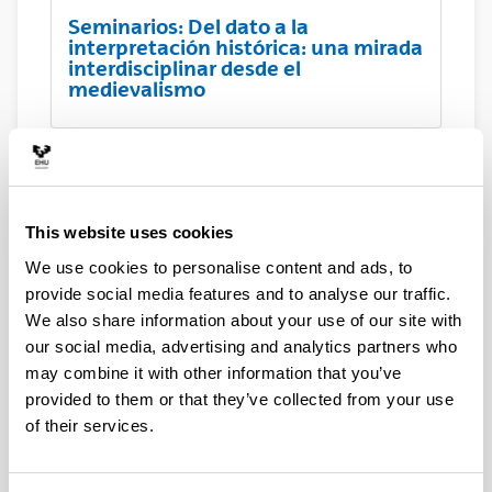
Seminarios: Del dato a la
interpretación histórica: una mirada
interdisciplinar desde el
medievalismo
Seminario: Paisaje y poblamiento.
De La representación documental a
la materialidad del espacio en el
This website uses cookies
noroeste peninsular (siglos IX-XI)
We use cookies to personalise content and ads, to
provide social media features and to analyse our traffic.
We also share information about your use of our site with
Seminario: ¿Ver para creer?
our social media, advertising and analytics partners who
Falsificaciones documentales en la
Edad Media
may combine it with other information that you’ve
provided to them or that they’ve collected from your use
of their services.
Organización del Coloquio
internacional Archaeology of