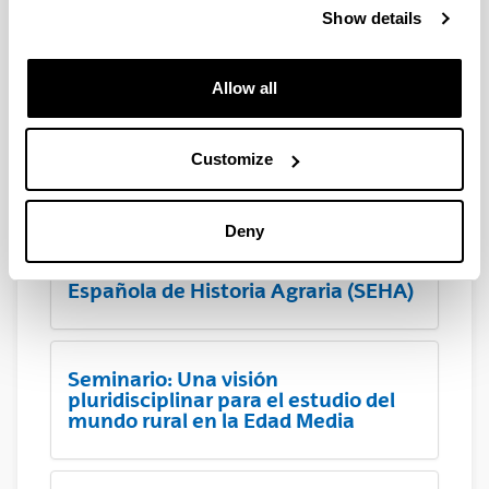
Framing and Husbandry in Early
Show details
Medieval Europe
Allow all
Organización del Coloquio
internacional Horrea, graneros y
silos. Almacenaje y rentas en las
Customize
aldeas de la Alta Edad Media
Deny
I Seminario anual de la Sociedad
Española de Historia Agraria (SEHA)
Seminario: Una visión
pluridisciplinar para el estudio del
mundo rural en la Edad Media