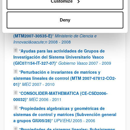
Customize
Investigaci&oacute;n del Sistema Universitario
Vasco (GIC10/169-IT361-10)
"
Gobierno Vasco
2010
-
2012
Deny
"
Acción Complementaria: Álgebra Lineal,
Análisis Matricial y Aplicaciones (ALAMA)
(MTM2007-30535-E)
"
Ministerio de Ciencia e
Innovaci&oacute;n
2008
-
2008
"
Ayudas para las actividades de Grupos de
Investigación del Sistema Universitario Vasco
(GIC07/154-IT-327-07)
"
Gobierno Vasco
2007
-
2009
"
Perturbación e invariantes de matrices y
sistemas lineales de control (MTM 2007-67812-CO2-
01)
"
MEC
2007
-
2010
"
CONSOLIDER-MATHEMATICA (CE-CSD2006-
00032)
"
MEC
2006
-
2011
"
Propiedades algebraicas y geométricas de
sistemas de control y matrices (Subvención general
a grupos GIU05/28)
"
UPV/EHU
2005
-
2006
"
Propiedades de sistemas lineales: Subsistemas