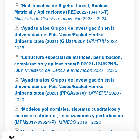
"
Red Temática de Álgebra Lineal, Análisis
Matricial y Aplicaciones (RED2022-134176-T)
"
Ministerio de Ciencia e Innovación
2023
-
2024
"
Ayudas a los Grupos de Investigación en la
Universidad del País Vasco/Euskal Herriko
Unibertsitatea (2021) (GIU21/020)
"
UPV/EHU
2022
-
2025
"
Estructura espectral de matrices: perturbación,
completación y aplicaciones(PID2021-124827NB-
I00)
"
Ministerio de Ciencia e Innovación
2022
-
2025
"
Ayudas a los Grupos de Investigación en la
Universidad del País Vasco/Euskal Herriko
Unibertsitatea (2020) (PPGA20/10)
"
UPV/EHU
2020
-
2020
"
Modelos polinomiales, sistemas cuadráticos y
matrices: estructura, linealizaciones y perturbación
(MTM2017-83624-P)
"
MINECO
2018
-
2020
"
Ayudas a los Grupos de Investigación en la
Universidad del País Vasco/Euskal Herriko