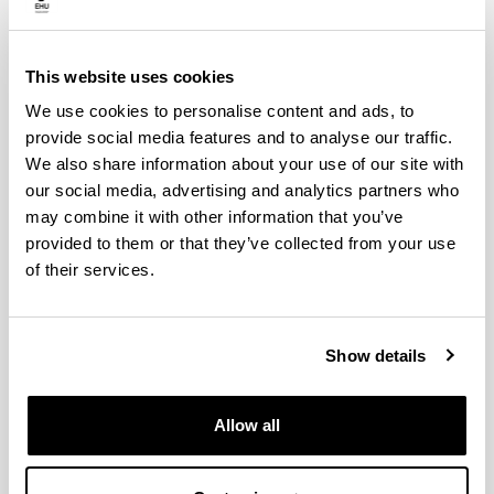
Unibertsitatea (2016) (GIU16/42)
"
UPV/EHU
2017
-
2019
"
Red de Excelencia ALAMA (MTM2015-68805-
This website uses cookies
REDT)
"
MINECO
2015
-
2017
We use cookies to personalise content and ads, to
"
Sistemas lineales y cuadráticos, y perturbación
provide social media features and to analyse our traffic.
de matrices (MTM2013-40960-P)
"
MINECO
2014
-
We also share information about your use of our site with
2017
our social media, advertising and analytics partners who
"
Ayudas para las actividades de Grupos de
may combine it with other information that you’ve
Investigación del Sistema Universitario Vasco
provided to them or that they’ve collected from your use
(GIC13/IT710-13)
"
Gobierno Vasco
2013
-
2015
of their services.
"
Propiedades algebraicas, analíticas y
geométricas de sistemas lineales de control y
matrices (MTM2010-19356-C02-01)
"
Ministerio de
Show details
Ciencia e Innovación
2011
-
2014
"
Unidad de Formación e Investigación de
Matemáticas y aplicaciones (UFI11/52)
"
UPV/EHU
Allow all
2011
-
2017
"
Ayudas para las actividades de Grupos de