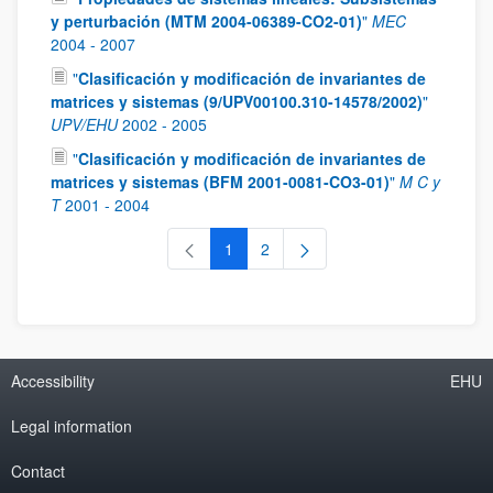
y perturbación (MTM 2004-06389-CO2-01)
"
MEC
2004
-
2007
"
Clasificación y modificación de invariantes de
matrices y sistemas (9/UPV00100.310-14578/2002)
"
UPV/EHU
2002
-
2005
"
Clasificación y modificación de invariantes de
matrices y sistemas (BFM 2001-0081-CO3-01)
"
M C y
T
2001
-
2004
1
2
Page
Page
Accessibility
EHU
Legal information
Contact