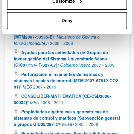
Customize
Investigaci&oacute;n del Sistema Universitario
Vasco (GIC10/169-IT361-10)
"
Gobierno Vasco
2010
-
2012
Deny
"
Acción Complementaria: Álgebra Lineal,
Análisis Matricial y Aplicaciones (ALAMA)
(MTM2007-30535-E)
"
Ministerio de Ciencia e
Innovaci&oacute;n
2008
-
2008
"
Ayudas para las actividades de Grupos de
Investigación del Sistema Universitario Vasco
(GIC07/154-IT-327-07)
"
Gobierno Vasco
2007
-
2009
"
Perturbación e invariantes de matrices y
sistemas lineales de control (MTM 2007-67812-CO2-
01)
"
MEC
2007
-
2010
"
CONSOLIDER-MATHEMATICA (CE-CSD2006-
00032)
"
MEC
2006
-
2011
"
Propiedades algebraicas y geométricas de
sistemas de control y matrices (Subvención general
a grupos GIU05/28)
"
UPV/EHU
2005
-
2006
"
Propiedades de sistemas lineales: Subsistemas