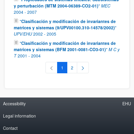
y perturbación (MTM 2004-06389-CO2-01)
"
MEC
2004
-
2007
"
Clasificación y modificación de invariantes de
matrices y sistemas (9/UPV00100.310-14578/2002)
"
UPV/EHU
2002
-
2005
"
Clasificación y modificación de invariantes de
matrices y sistemas (BFM 2001-0081-CO3-01)
"
M C y
T
2001
-
2004
1
2
Page
Page
Accessibility
EHU
Legal information
Contact