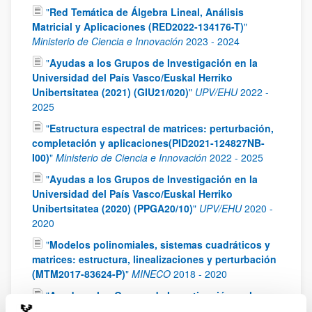
"
Red Temática de Álgebra Lineal, Análisis
Matricial y Aplicaciones (RED2022-134176-T)
"
Ministerio de Ciencia e Innovación
2023
-
2024
"
Ayudas a los Grupos de Investigación en la
Universidad del País Vasco/Euskal Herriko
Unibertsitatea (2021) (GIU21/020)
"
UPV/EHU
2022
-
2025
"
Estructura espectral de matrices: perturbación,
completación y aplicaciones(PID2021-124827NB-
I00)
"
Ministerio de Ciencia e Innovación
2022
-
2025
"
Ayudas a los Grupos de Investigación en la
Universidad del País Vasco/Euskal Herriko
Unibertsitatea (2020) (PPGA20/10)
"
UPV/EHU
2020
-
2020
"
Modelos polinomiales, sistemas cuadráticos y
matrices: estructura, linealizaciones y perturbación
(MTM2017-83624-P)
"
MINECO
2018
-
2020
"
Ayudas a los Grupos de Investigación en la
Universidad del País Vasco/Euskal Herriko