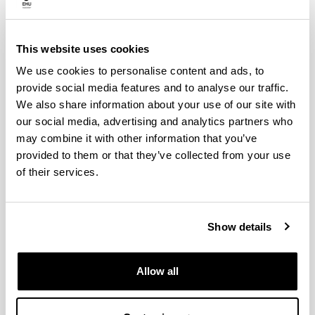
Unibertsitatea (2016) (GIU16/42)
"
UPV/EHU
2017
-
2019
"
Red de Excelencia ALAMA (MTM2015-68805-
This website uses cookies
REDT)
"
MINECO
2015
-
2017
We use cookies to personalise content and ads, to
"
Sistemas lineales y cuadráticos, y perturbación
provide social media features and to analyse our traffic.
de matrices (MTM2013-40960-P)
"
MINECO
2014
-
We also share information about your use of our site with
2017
our social media, advertising and analytics partners who
"
Ayudas para las actividades de Grupos de
may combine it with other information that you’ve
Investigación del Sistema Universitario Vasco
provided to them or that they’ve collected from your use
(GIC13/IT710-13)
"
Gobierno Vasco
2013
-
2015
of their services.
"
Propiedades algebraicas, analíticas y
geométricas de sistemas lineales de control y
matrices (MTM2010-19356-C02-01)
"
Ministerio de
Show details
Ciencia e Innovación
2011
-
2014
"
Unidad de Formación e Investigación de
Matemáticas y aplicaciones (UFI11/52)
"
UPV/EHU
Allow all
2011
-
2017
"
Ayudas para las actividades de Grupos de