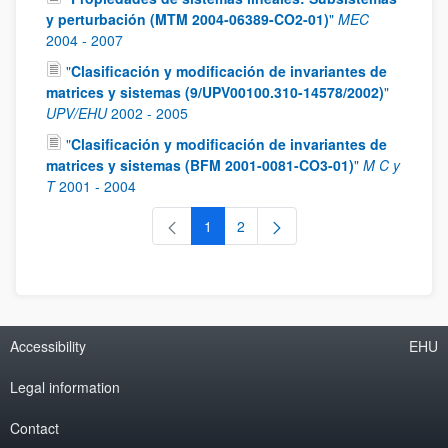
y perturbación (MTM 2004-06389-CO2-01)
"
MEC
2004
-
2007
"
Clasificación y modificación de invariantes de
matrices y sistemas (9/UPV00100.310-14578/2002)
"
UPV/EHU
2002
-
2005
"
Clasificación y modificación de invariantes de
matrices y sistemas (BFM 2001-0081-CO3-01)
"
M C y
T
2001
-
2004
1
2
Page
Page
Accessibility
EHU
Legal information
Contact