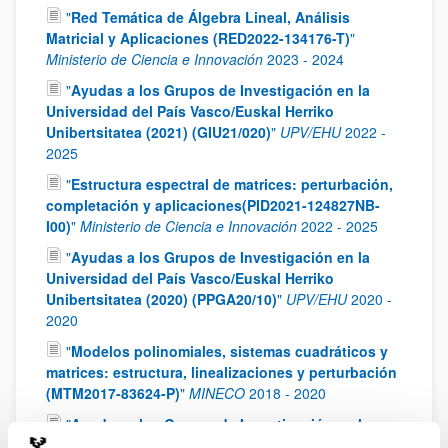
"
Red Temática de Álgebra Lineal, Análisis
Matricial y Aplicaciones (RED2022-134176-T)
"
Ministerio de Ciencia e Innovación
2023
-
2024
"
Ayudas a los Grupos de Investigación en la
Universidad del País Vasco/Euskal Herriko
Unibertsitatea (2021) (GIU21/020)
"
UPV/EHU
2022
-
2025
"
Estructura espectral de matrices: perturbación,
completación y aplicaciones(PID2021-124827NB-
I00)
"
Ministerio de Ciencia e Innovación
2022
-
2025
"
Ayudas a los Grupos de Investigación en la
Universidad del País Vasco/Euskal Herriko
Unibertsitatea (2020) (PPGA20/10)
"
UPV/EHU
2020
-
2020
"
Modelos polinomiales, sistemas cuadráticos y
matrices: estructura, linealizaciones y perturbación
(MTM2017-83624-P)
"
MINECO
2018
-
2020
"
Ayudas a los Grupos de Investigación en la
Universidad del País Vasco/Euskal Herriko