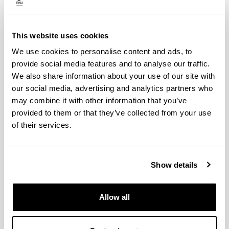
Unibertsitatea (2016) (GIU16/42)
"
UPV/EHU
2017
-
2019
"
Red de Excelencia ALAMA (MTM2015-68805-
This website uses cookies
REDT)
"
MINECO
2015
-
2017
We use cookies to personalise content and ads, to
"
Sistemas lineales y cuadráticos, y perturbación
provide social media features and to analyse our traffic.
de matrices (MTM2013-40960-P)
"
MINECO
2014
-
We also share information about your use of our site with
2017
our social media, advertising and analytics partners who
"
Ayudas para las actividades de Grupos de
may combine it with other information that you’ve
Investigación del Sistema Universitario Vasco
provided to them or that they’ve collected from your use
(GIC13/IT710-13)
"
Gobierno Vasco
2013
-
2015
of their services.
"
Propiedades algebraicas, analíticas y
geométricas de sistemas lineales de control y
matrices (MTM2010-19356-C02-01)
"
Ministerio de
Show details
Ciencia e Innovación
2011
-
2014
"
Unidad de Formación e Investigación de
Matemáticas y aplicaciones (UFI11/52)
"
UPV/EHU
Allow all
2011
-
2017
"
Ayudas para las actividades de Grupos de