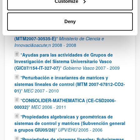
Customize
Investigaci&oacute;n del Sistema Universitario
Vasco (GIC10/169-IT361-10)
"
Gobierno Vasco
2010
-
2012
Deny
"
Acción Complementaria: Álgebra Lineal,
Análisis Matricial y Aplicaciones (ALAMA)
(MTM2007-30535-E)
"
Ministerio de Ciencia e
Innovaci&oacute;n
2008
-
2008
"
Ayudas para las actividades de Grupos de
Investigación del Sistema Universitario Vasco
(GIC07/154-IT-327-07)
"
Gobierno Vasco
2007
-
2009
"
Perturbación e invariantes de matrices y
sistemas lineales de control (MTM 2007-67812-CO2-
01)
"
MEC
2007
-
2010
"
CONSOLIDER-MATHEMATICA (CE-CSD2006-
00032)
"
MEC
2006
-
2011
"
Propiedades algebraicas y geométricas de
sistemas de control y matrices (Subvención general
a grupos GIU05/28)
"
UPV/EHU
2005
-
2006
"
Propiedades de sistemas lineales: Subsistemas