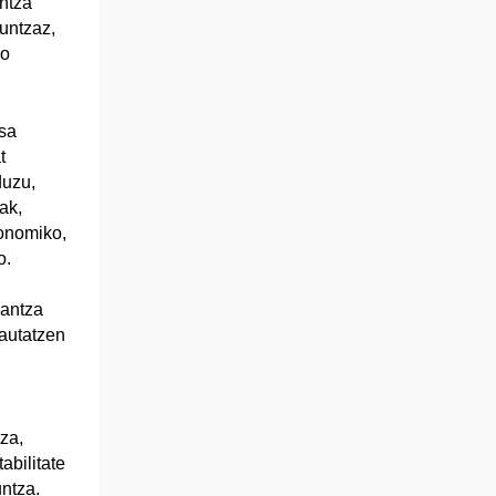
untza
guntzaz,
ko
sa
t
duzu,
ak,
onomiko,
o.
lantza
autatzen
za,
abilitate
ntza.