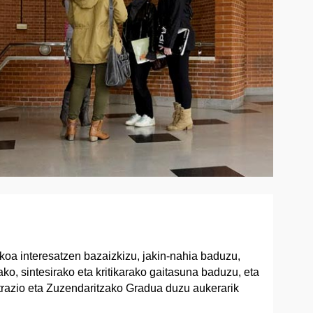
koa interesatzen bazaizkizu, jakin-nahia baduzu,
ko, sintesirako eta kritikarako gaitasuna baduzu, eta
razio eta Zuzendaritzako Gradua duzu aukerarik