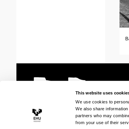
B
This website uses cookie
We use cookies to personal
We also share information 
partners who may combine i
from your use of their serv