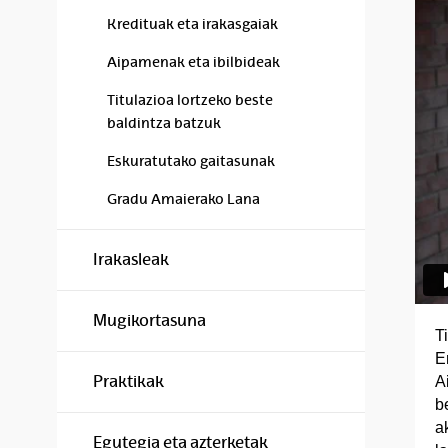
Kredituak eta irakasgaiak
Aipamenak eta ibilbideak
Titulazioa lortzeko beste
baldintza batzuk
Eskuratutako gaitasunak
Gradu Amaierako Lana
Irakasleak
Mugikortasuna
T
E
Praktikak
A
b
a
Egutegia eta azterketak