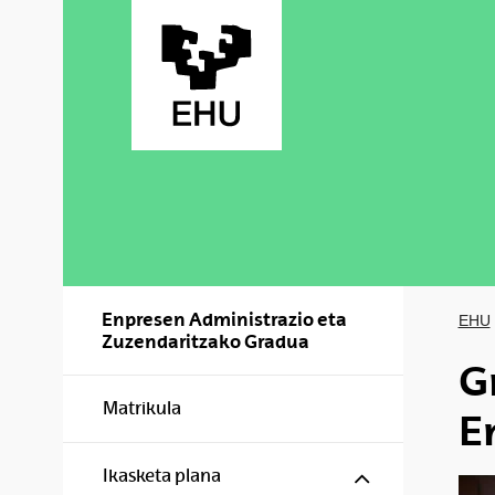
Skip to Main Content
Enpresen Administrazio eta
EHU
Zuzendaritzako Gradua
G
Matrikula
E
Show/hide s
Ikasketa plana