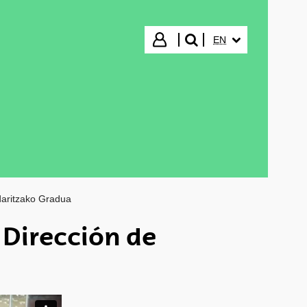
SELECTED LANGUA
Login
EN
search"
daritzako Gradua
 Dirección de