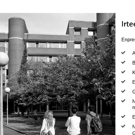
Irt
Enpres
A
B
K
E
G
N
m
E
N
G