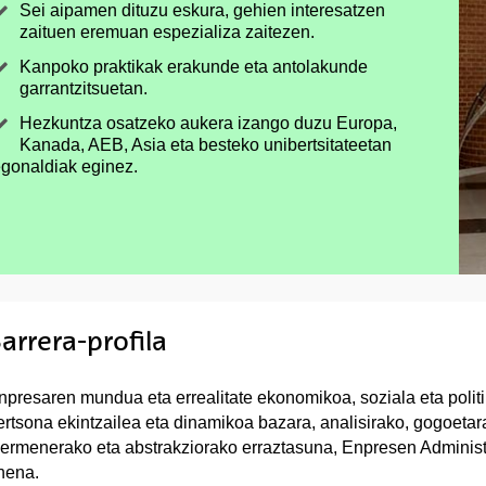
Sei aipamen dituzu eskura, gehien interesatzen
zaituen eremuan espezializa zaitezen.
Kanpoko praktikak erakunde eta antolakunde
garrantzitsuetan.
Hezkuntza osatzeko aukera izango duzu Europa,
Kanada, AEB, Asia eta besteko unibertsitateetan
gonaldiak eginez.
arrera-profila
npresaren mundua eta errealitate ekonomikoa, soziala eta politi
ertsona ekintzailea eta dinamikoa bazara, analisirako, gogoetara
lermenerako eta abstrakziorako erraztasuna, Enpresen Administ
nena.