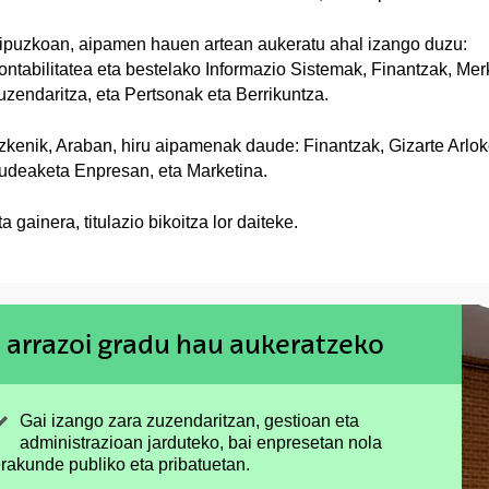
ipuzkoan, aipamen hauen artean aukeratu ahal izango duzu:
ontabilitatea eta bestelako Informazio Sistemak, Finantzak, Merk
uzendaritza, eta Pertsonak eta Berrikuntza.
zkenik, Araban, hiru aipamenak daude: Finantzak, Gizarte Arlo
udeaketa Enpresan, eta Marketina.
a gainera, titulazio bikoitza lor daiteke.
 arrazoi gradu hau aukeratzeko
Gai izango zara zuzendaritzan, gestioan eta
administrazioan jarduteko, bai enpresetan nola
rakunde publiko eta pribatuetan.