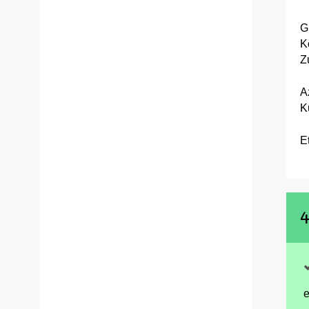
G
K
Z
A
K
Et
4
e