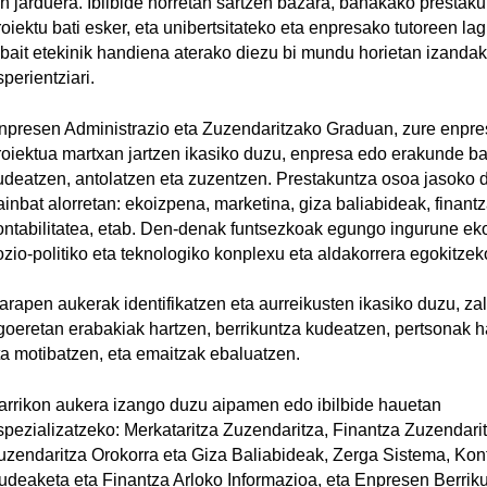
an jarduera. Ibilbide horretan sartzen bazara, banakako prestak
roiektu bati esker, eta unibertsitateko eta enpresako tutoreen la
lbait etekinik handiena aterako diezu bi mundu horietan izanda
perientziari.
npresen Administrazio eta Zuzendaritzako Graduan, zure enpre
roiektua martxan jartzen ikasiko duzu, enpresa edo erakunde ba
udeatzen, antolatzen eta zuzentzen. Prestakuntza osoa jasoko 
ainbat alorretan: ekoizpena, marketina, giza baliabideak, finantz
ontabilitatea, etab. Den-denak funtsezkoak egungo ingurune ek
ozio-politiko eta teknologiko konplexu eta aldakorrera egokitzek
arapen aukerak identifikatzen eta aurreikusten ikasiko duzu, za
goeretan erabakiak hartzen, berrikuntza kudeatzen, pertsonak h
ta motibatzen, eta emaitzak ebaluatzen.
arrikon aukera izango duzu aipamen edo ibilbide hauetan
spezializatzeko: Merkataritza Zuzendaritza, Finantza Zuzendarit
uzendaritza Orokorra eta Giza Baliabideak, Zerga Sistema, Kont
udeaketa eta Finantza Arloko Informazioa, eta Enpresen Berriku