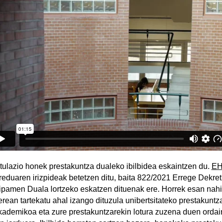
itulazio honek prestakuntza dualeko ibilbidea eskaintzen du.
EH
reduaren irizpideak betetzen ditu, baita 822/2021 Errege Dekre
ipamen Duala lortzeko eskatzen dituenak ere. Horrek esan nahi
erean tartekatu ahal izango dituzula unibertsitateko prestakuntz
kademikoa eta zure prestakuntzarekin lotura zuzena duen orda