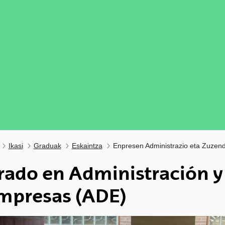
Ikasi
Graduak
Eskaintza
Enpresen Administrazio eta Zuzen
rado en Administración y
mpresas (ADE)
ubpages