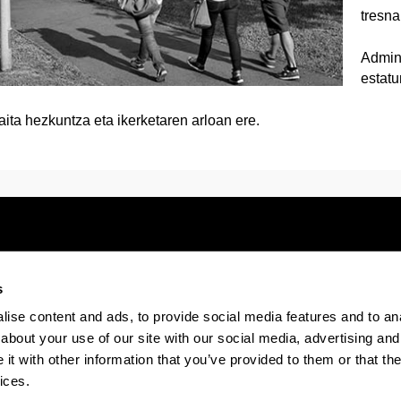
tresna
Admini
estatu
aita hezkuntza eta ikerketaren arloan ere.
s
Electronic-office
Accessibility
Legal
ise content and ads, to provide social media features and to anal
about your use of our site with our social media, advertising and
The EHU in Tiktok
The EHU in Bluesk
The EH
t with other information that you’ve provided to them or that the
ices.