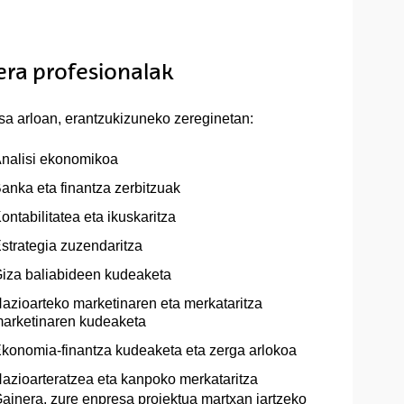
eera profesionalak
a arloan, erantzukizuneko zereginetan:
nalisi ekonomikoa
anka eta finantza zerbitzuak
ontabilitatea eta ikuskaritza
strategia zuzendaritza
iza baliabideen kudeaketa
azioarteko marketinaren eta merkataritza
arketinaren kudeaketa
konomia-finantza kudeaketa eta zerga arlokoa
azioarteratzea eta kanpoko merkataritza
ainera, zure enpresa proiektua martxan jartzeko