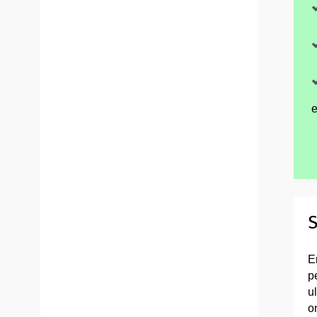
e
S
E
p
u
o