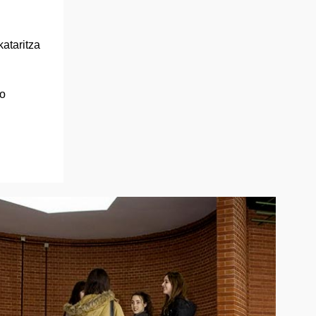
ataritza
ko