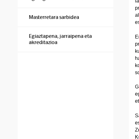
l
p
a
Masterretara sarbidea
es
Egiaztapena, jarraipena eta
E
akreditazioa
p
k
h
k
s
G
e
e
S
e
Z
K