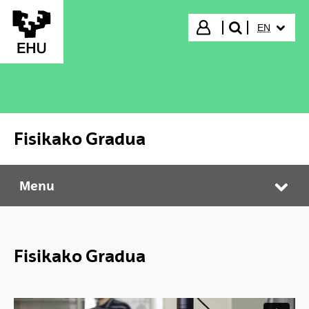
Skip to Main Content
SELECTED
Login
EN
search"
Fisikako Gradua
Menu
Fisikako Gradua
Tog
Fisikako Gradua