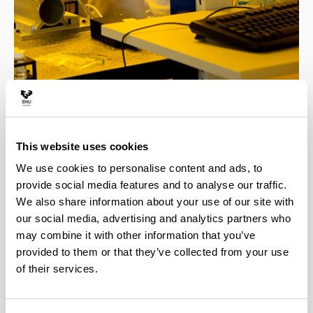
4 razones para elegir este grado
This website uses cookies
We use cookies to personalise content and ads, to
Profesorado altamente cualificado, todos los
provide social media features and to analyse our traffic.
docentes cuentan con el título de doctor.
We also share information about your use of our site with
El grado involucra a 4 departamentos de
our social media, advertising and analytics partners who
reconocido prestigio internacional en
may combine it with other information that you’ve
investigación, esto facilita la realización de
provided to them or that they’ve collected from your use
estudios de postgrado con el apoyo de grupos de
investigación de alto nivel.
of their services.
Opción de estudiar varias asignaturas en
inglés.