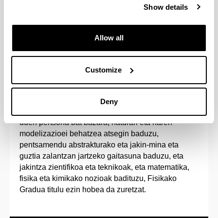
Show details
Estudiando un 5º curso adicional podrás
adquirir el doble Grado en Física e Ingeniería
Electrónica.
Allow all
Customize
Sarrera-profila
Deny
Jakintza zientifikorako ekarpenak egiteko bokazioa
duen pertsona bat bazara, naturari eta haren
modelizazioei behatzea atsegin baduzu,
pentsamendu abstrakturako eta jakin-mina eta
guztia zalantzan jartzeko gaitasuna baduzu, eta
jakintza zientifikoa eta teknikoak, eta matematika,
fisika eta kimikako nozioak badituzu, Fisikako
Gradua titulu ezin hobea da zuretzat.