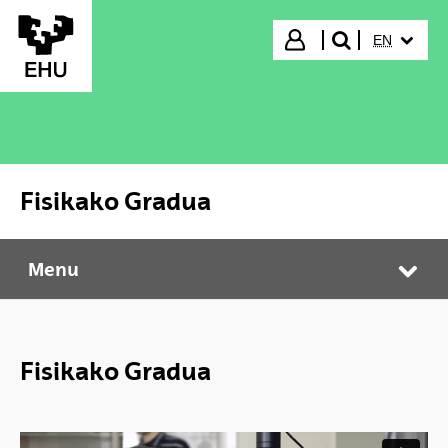
Skip to Main Content
SELECTED
Login
EN
search"
Fisikako Gradua
Menu
Fisikako Gradua
Tog
Fisikako Gradua