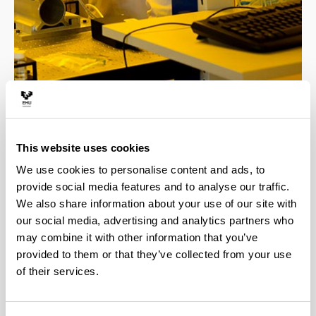
4 razones para elegir este grado
This website uses cookies
We use cookies to personalise content and ads, to
Profesorado altamente cualificado, todos los
provide social media features and to analyse our traffic.
docentes cuentan con el título de doctor.
We also share information about your use of our site with
El grado involucra a 4 departamentos de
our social media, advertising and analytics partners who
reconocido prestigio internacional en
may combine it with other information that you’ve
investigación, esto facilita la realización de
provided to them or that they’ve collected from your use
estudios de postgrado con el apoyo de grupos de
investigación de alto nivel.
of their services.
Opción de estudiar varias asignaturas en
inglés.