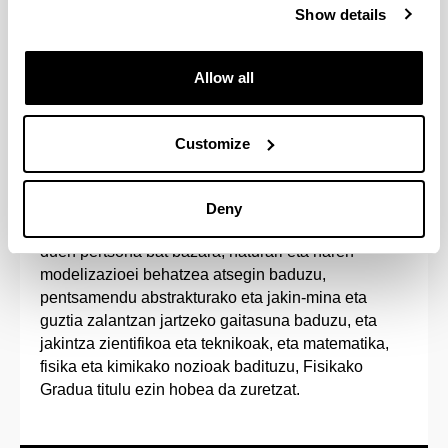
Show details
Estudiando un 5º curso adicional podrás
adquirir el doble Grado en Física e Ingeniería
Electrónica.
Allow all
Customize
Sarrera-profila
Deny
Jakintza zientifikorako ekarpenak egiteko bokazioa
duen pertsona bat bazara, naturari eta haren
modelizazioei behatzea atsegin baduzu,
pentsamendu abstrakturako eta jakin-mina eta
guztia zalantzan jartzeko gaitasuna baduzu, eta
jakintza zientifikoa eta teknikoak, eta matematika,
fisika eta kimikako nozioak badituzu, Fisikako
Gradua titulu ezin hobea da zuretzat.