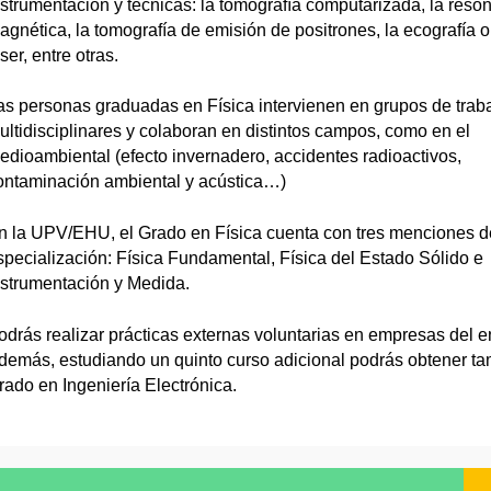
nstrumentación y técnicas: la tomografía computarizada, la reso
agnética, la tomografía de emisión de positrones, la ecografía o 
ser, entre otras.
as personas graduadas en Física intervienen en grupos de trab
ultidisciplinares y colaboran en distintos campos, como en el
edioambiental (efecto invernadero, accidentes radioactivos,
ontaminación ambiental y acústica…)
n la UPV/EHU, el Grado en Física cuenta con tres menciones d
specialización: Física Fundamental, Física del Estado Sólido e
nstrumentación y Medida.
odrás realizar prácticas externas voluntarias en empresas del e
demás, estudiando un quinto curso adicional podrás obtener ta
rado en Ingeniería Electrónica.