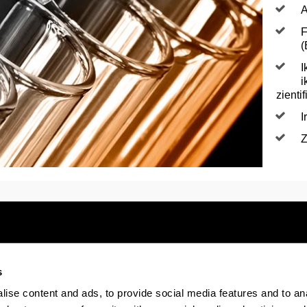
A
F
(
I
i
zienti
I
Z
s
Electronic-office
Accessibility
Legal
ise content and ads, to provide social media features and to anal