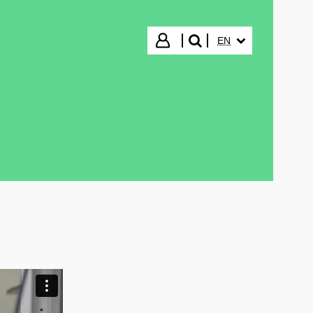
SELECTED LANGUA
Login
EN
search"