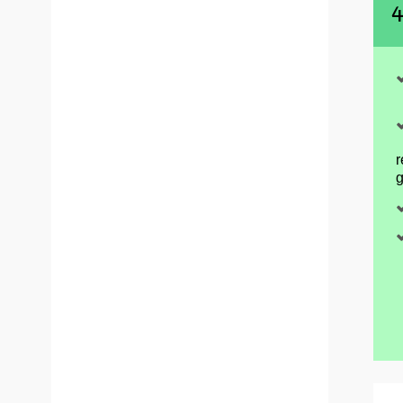
4
r
g