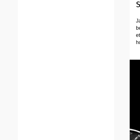
S
J
b
e
h