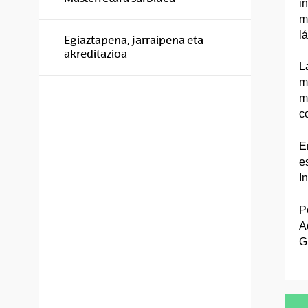
i
m
lá
Egiaztapena, jarraipena eta
akreditazioa
L
m
m
c
E
e
I
P
A
G