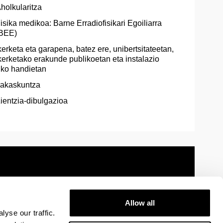
holkularitza
isika medikoa: Barne Erradiofisikari Egoiliarra
BEE)
kerketa eta garapena, batez ere, unibertsitateetan,
kerketako erakunde publikoetan eta instalazio
fiko handietan
rakaskuntza
ientzia-dibulgazioa
Allow all
 information
Sitemap
Help
Contact
yse our traffic.