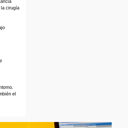
nancia
la cirugía
ajo
e
ntorno.
mbién el