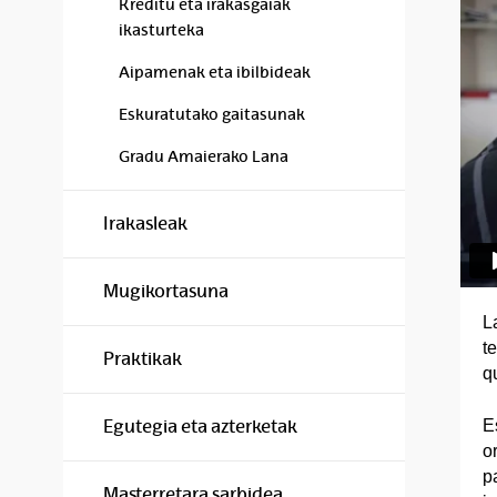
Kreditu eta irakasgaiak
ikasturteka
Aipamenak eta ibilbideak
Eskuratutako gaitasunak
Gradu Amaierako Lana
Irakasleak
Mugikortasuna
L
t
Praktikak
q
E
Egutegia eta azterketak
o
p
Masterretara sarbidea