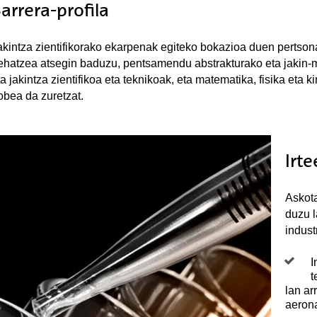
arrera-profila
akintza zientifikorako ekarpenak egiteko bokazioa duen pertsona
ehatzea atsegin baduzu, pentsamendu abstrakturako eta jakin-m
ta jakintza zientifikoa eta teknikoak, eta matematika, fisika eta 
obea da zuretzat.
Irt
Askota
duzu l
indust
I
t
lan ar
aerona