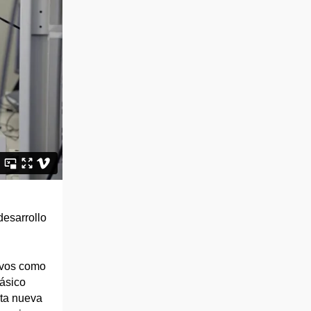
desarrollo
tivos como
básico
rta nueva