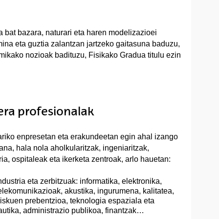
 bat bazara, naturari eta haren modelizazioei
ina eta guztia zalantzan jartzeko gaitasuna baduzu,
kimikako nozioak badituzu, Fisikako Gradua titulu ezin
eera profesionalak
riko enpresetan eta erakundeetan egin ahal izango
ana, hala nola aholkularitzak, ingeniaritzak,
ria, ospitaleak eta ikerketa zentroak, arlo hauetan:
ndustria eta zerbitzuak: informatika, elektronika,
elekomunikazioak, akustika, ingurumena, kalitatea,
riskuen prebentzioa, teknologia espaziala eta
utika, administrazio publikoa, finantzak…