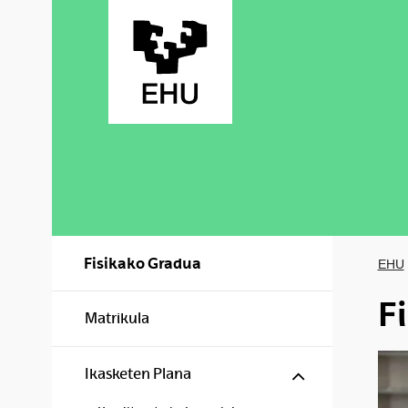
Skip to Main Content
Fisikako Gradua
EHU
F
Matrikula
Show/hide s
Ikasketen Plana