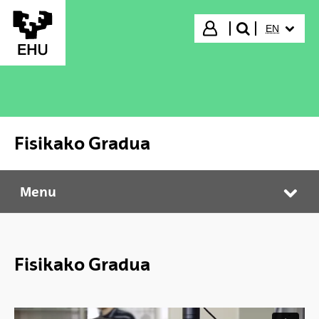
Skip to Main Content
SELECTED
Login
EN
search"
Fisikako Gradua
Menu
Fisikako Gradua
Tog
Fisikako Gradua