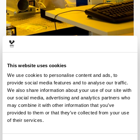
4 razones para elegir este grado
This website uses cookies
We use cookies to personalise content and ads, to
Profesorado altamente cualificado, todos los
provide social media features and to analyse our traffic.
docentes cuentan con el título de doctor.
We also share information about your use of our site with
El grado involucra a 4 departamentos de
our social media, advertising and analytics partners who
reconocido prestigio internacional en
may combine it with other information that you’ve
investigación, esto facilita la realización de
provided to them or that they’ve collected from your use
estudios de postgrado con el apoyo de grupos de
investigación de alto nivel.
of their services.
Opción de estudiar varias asignaturas en
inglés.