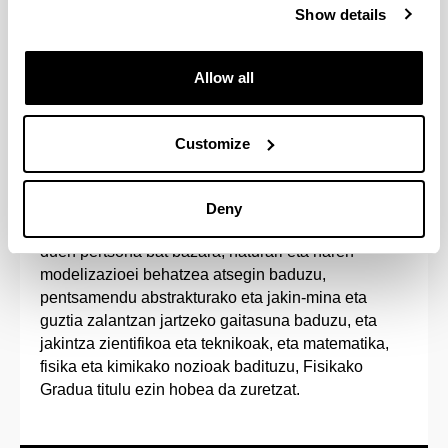
Show details
Estudiando un 5º curso adicional podrás
adquirir el doble Grado en Física e Ingeniería
Electrónica.
Allow all
Customize
Sarrera-profila
Deny
Jakintza zientifikorako ekarpenak egiteko bokazioa
duen pertsona bat bazara, naturari eta haren
modelizazioei behatzea atsegin baduzu,
pentsamendu abstrakturako eta jakin-mina eta
guztia zalantzan jartzeko gaitasuna baduzu, eta
jakintza zientifikoa eta teknikoak, eta matematika,
fisika eta kimikako nozioak badituzu, Fisikako
Gradua titulu ezin hobea da zuretzat.