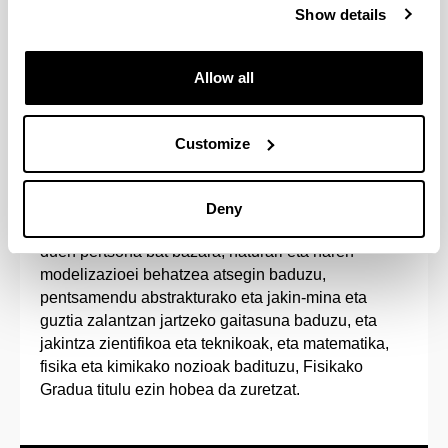
Show details
Estudiando un 5º curso adicional podrás
adquirir el doble Grado en Física e Ingeniería
Electrónica.
Allow all
Customize
Sarrera-profila
Deny
Jakintza zientifikorako ekarpenak egiteko bokazioa
duen pertsona bat bazara, naturari eta haren
modelizazioei behatzea atsegin baduzu,
pentsamendu abstrakturako eta jakin-mina eta
guztia zalantzan jartzeko gaitasuna baduzu, eta
jakintza zientifikoa eta teknikoak, eta matematika,
fisika eta kimikako nozioak badituzu, Fisikako
Gradua titulu ezin hobea da zuretzat.