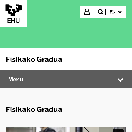
Skip to Main Content
SELECTED
Login
EN
search"
Fisikako Gradua
Menu
Fisikako Gradua
Tog
Fisikako Gradua