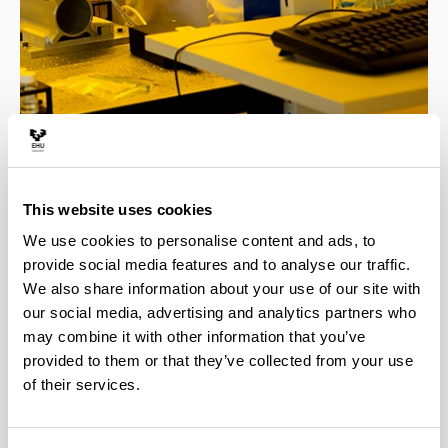
4 razones para elegir este grado
This website uses cookies
We use cookies to personalise content and ads, to
Profesorado altamente cualificado, todos los
provide social media features and to analyse our traffic.
docentes cuentan con el título de doctor.
We also share information about your use of our site with
El grado involucra a 4 departamentos de
our social media, advertising and analytics partners who
reconocido prestigio internacional en
may combine it with other information that you’ve
investigación, esto facilita la realización de
provided to them or that they’ve collected from your use
estudios de postgrado con el apoyo de grupos de
investigación de alto nivel.
of their services.
Opción de estudiar varias asignaturas en
inglés.