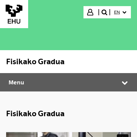
Skip to Main Content
SELECTED
Login
EN
search"
Fisikako Gradua
Menu
Fisikako Gradua
Tog
Fisikako Gradua