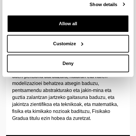
Show details
Estudiando un 5º curso adicional podrás
adquirir el doble Grado en Física e Ingeniería
Electrónica.
Allow all
Customize
Sarrera-profila
Deny
Jakintza zientifikorako ekarpenak egiteko bokazioa
duen pertsona bat bazara, naturari eta haren
modelizazioei behatzea atsegin baduzu,
pentsamendu abstrakturako eta jakin-mina eta
guztia zalantzan jartzeko gaitasuna baduzu, eta
jakintza zientifikoa eta teknikoak, eta matematika,
fisika eta kimikako nozioak badituzu, Fisikako
Gradua titulu ezin hobea da zuretzat.