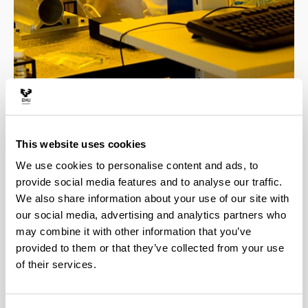
4 razones para elegir este grado
This website uses cookies
We use cookies to personalise content and ads, to
Profesorado altamente cualificado, todos los
provide social media features and to analyse our traffic.
docentes cuentan con el título de doctor.
We also share information about your use of our site with
El grado involucra a 4 departamentos de
our social media, advertising and analytics partners who
reconocido prestigio internacional en
may combine it with other information that you’ve
investigación, esto facilita la realización de
provided to them or that they’ve collected from your use
estudios de postgrado con el apoyo de grupos de
investigación de alto nivel.
of their services.
Opción de estudiar varias asignaturas en
inglés.