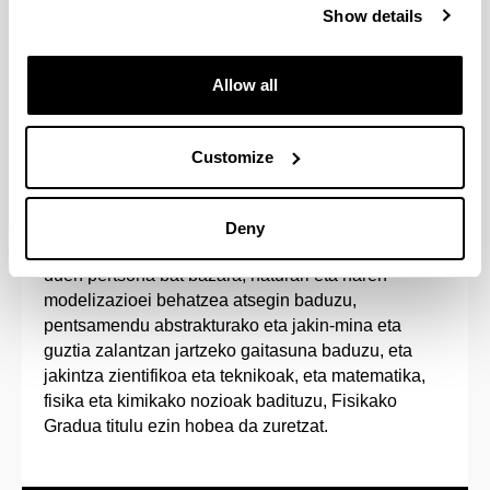
Show details
Estudiando un 5º curso adicional podrás
adquirir el doble Grado en Física e Ingeniería
Electrónica.
Allow all
Customize
Sarrera-profila
Deny
Jakintza zientifikorako ekarpenak egiteko bokazioa
duen pertsona bat bazara, naturari eta haren
modelizazioei behatzea atsegin baduzu,
pentsamendu abstrakturako eta jakin-mina eta
guztia zalantzan jartzeko gaitasuna baduzu, eta
jakintza zientifikoa eta teknikoak, eta matematika,
fisika eta kimikako nozioak badituzu, Fisikako
Gradua titulu ezin hobea da zuretzat.