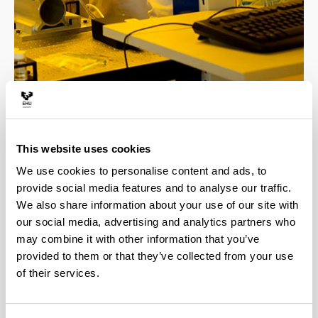
4 razones para elegir este grado
This website uses cookies
We use cookies to personalise content and ads, to
Profesorado altamente cualificado, todos los
provide social media features and to analyse our traffic.
docentes cuentan con el título de doctor.
We also share information about your use of our site with
El grado involucra a 4 departamentos de
our social media, advertising and analytics partners who
reconocido prestigio internacional en
may combine it with other information that you’ve
investigación, esto facilita la realización de
provided to them or that they’ve collected from your use
estudios de postgrado con el apoyo de grupos de
investigación de alto nivel.
of their services.
Opción de estudiar varias asignaturas en
inglés.