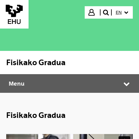
Skip to Main Content
SELECTED
Login
EN
search"
Fisikako Gradua
Menu
Fisikako Gradua
Tog
Fisikako Gradua