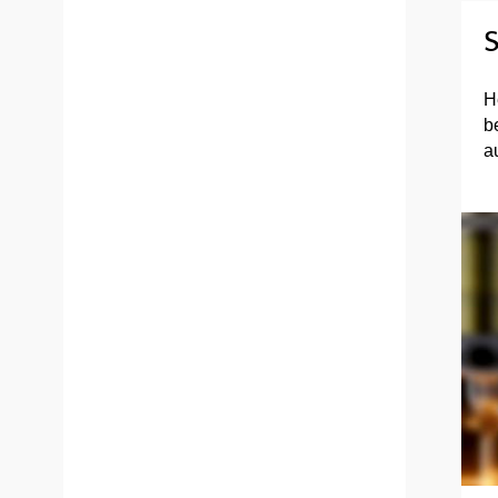
S
H
b
a