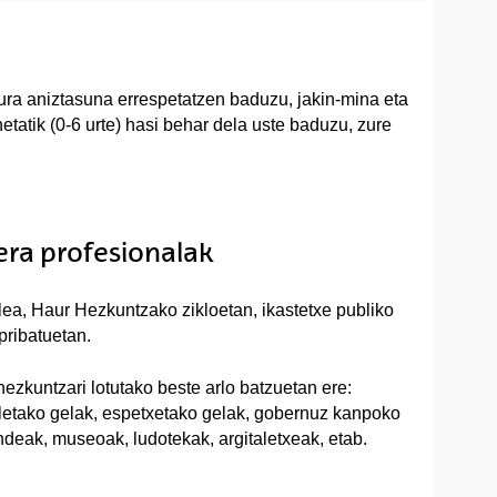
tura aniztasuna errespetatzen baduzu, jakin-mina eta
tatik (0-6 urte) hasi behar dela uste baduzu, zure
eera profesionalak
lea, Haur Hezkuntzako zikloetan, ikastetxe publiko
pribatuetan.
hezkuntzari lotutako beste arlo batzuetan ere:
letako gelak, espetxetako gelak, gobernuz kanpoko
deak, museoak, ludotekak, argitaletxeak, etab.