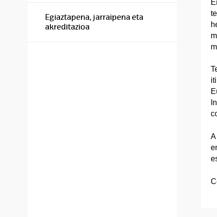
E
t
Egiaztapena, jarraipena eta
h
akreditazioa
ma
m
T
i
E
I
c
A
e
e
C