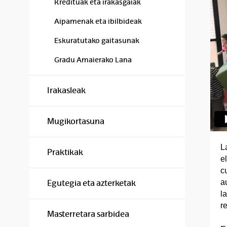
Kredituak eta irakasgaiak
Aipamenak eta ibilbideak
Eskuratutako gaitasunak
Gradu Amaierako Lana
Irakasleak
Mugikortasuna
L
Praktikak
e
c
a
Egutegia eta azterketak
l
re
Masterretara sarbidea