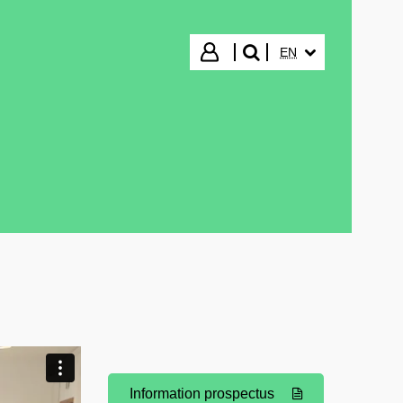
SELECTED LANGUA
Login
EN
search"
Information prospectus
(Opens New Window)