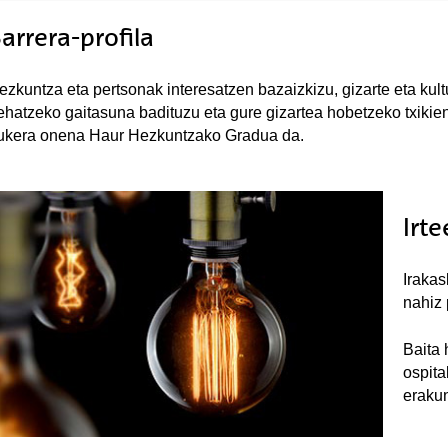
arrera-profila
ezkuntza eta pertsonak interesatzen bazaizkizu, gizarte eta kul
ehatzeko gaitasuna badituzu eta gure gizartea hobetzeko txikiene
ukera onena Haur Hezkuntzako Gradua da.
Irt
Irakas
nahiz 
Baita 
ospita
erakun