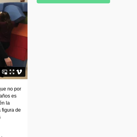
que no por
 años es
én la
 figura de
s