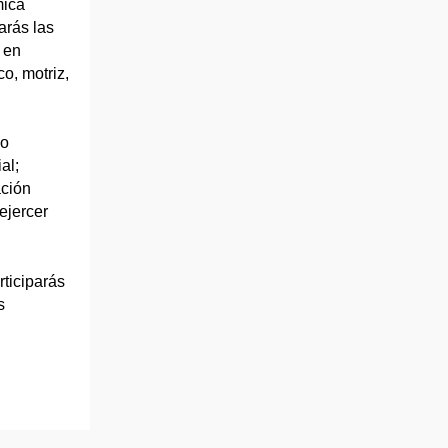
mica
arás las
 en
co, motriz,
 o
al;
ación
ejercer
rticiparás
s