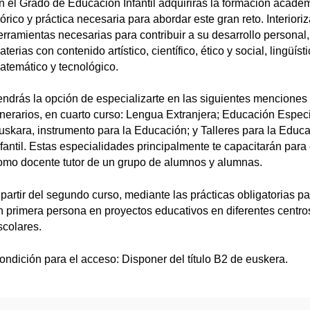
n el Grado de Educación Infantil adquirirás la formación acadé
eórico y práctica necesaria para abordar este gran reto. Interioriz
erramientas necesarias para contribuir a su desarrollo personal,
terias con contenido artístico, científico, ético y social, lingüísti
atemático y tecnológico.
endrás la opción de especializarte en las siguientes menciones
tinerarios, en cuarto curso: Lengua Extranjera; Educación Especi
uskara, instrumento para la Educación; y Talleres para la Educ
nfantil. Estas especialidades principalmente te capacitarán para 
omo docente tutor de un grupo de alumnos y alumnas.
 partir del segundo curso, mediante las prácticas obligatorias pa
n primera persona en proyectos educativos en diferentes centro
scolares.
ondición para el acceso: Disponer del título B2 de euskera.