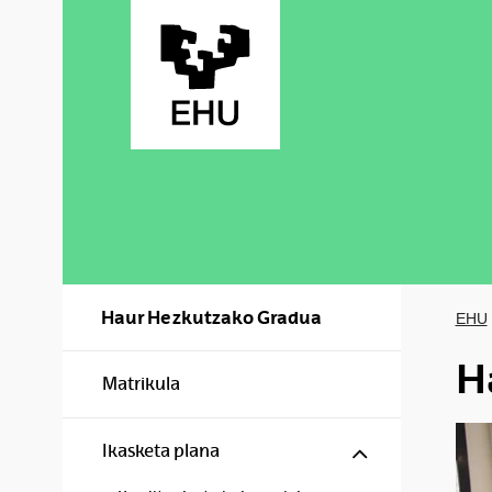
Skip to Main Content
Haur Hezkutzako Gradua
EHU
H
Matrikula
Show/hide s
Ikasketa plana