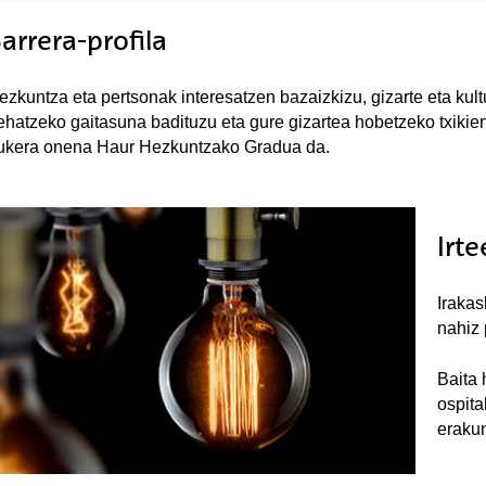
arrera-profila
ezkuntza eta pertsonak interesatzen bazaizkizu, gizarte eta kul
ehatzeko gaitasuna badituzu eta gure gizartea hobetzeko txikiene
ukera onena Haur Hezkuntzako Gradua da.
Irt
Irakas
nahiz 
Baita 
ospita
erakun