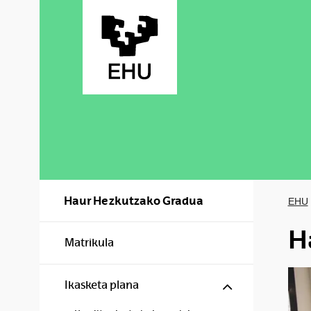
Skip to Main Content
Haur Hezkutzako Gradua
EHU
H
Matrikula
Show/hide s
Ikasketa plana