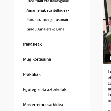
Kredituak eta irakasgaiak
Aipamenak eta ibilbideak
Eskuratutako gaitasunak
Gradu Amaierako Lana
Irakasleak
Mugikortasuna
L
Praktikak
e
c
a
Egutegia eta azterketak
l
re
Masterretara sarbidea