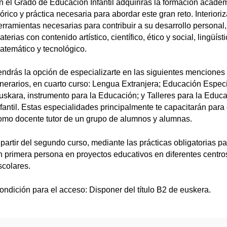
n el Grado de Educación Infantil adquirirás la formación acadé
eórico y práctica necesaria para abordar este gran reto. Interioriz
erramientas necesarias para contribuir a su desarrollo personal,
terias con contenido artístico, científico, ético y social, lingüísti
atemático y tecnológico.
endrás la opción de especializarte en las siguientes menciones
tinerarios, en cuarto curso: Lengua Extranjera; Educación Especi
uskara, instrumento para la Educación; y Talleres para la Educ
nfantil. Estas especialidades principalmente te capacitarán para 
omo docente tutor de un grupo de alumnos y alumnas.
 partir del segundo curso, mediante las prácticas obligatorias pa
n primera persona en proyectos educativos en diferentes centro
scolares.
ondición para el acceso: Disponer del título B2 de euskera.