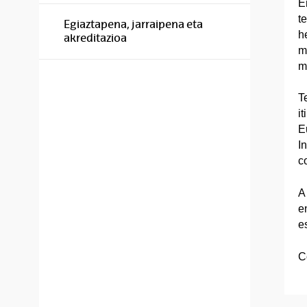
E
t
Egiaztapena, jarraipena eta
h
akreditazioa
ma
m
T
i
E
I
c
A
e
e
C