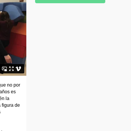
que no por
 años es
én la
 figura de
s