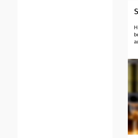
S
H
b
a