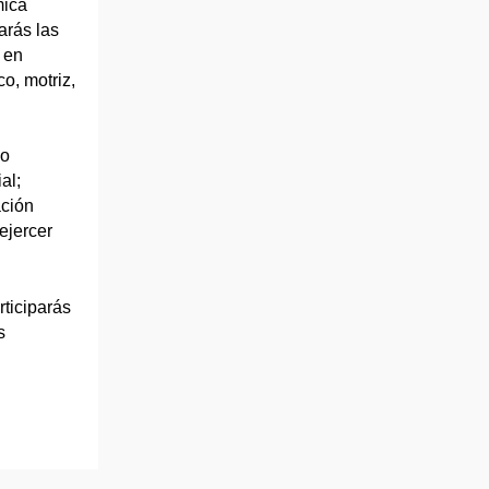
mica
arás las
 en
co, motriz,
 o
al;
ación
ejercer
rticiparás
s