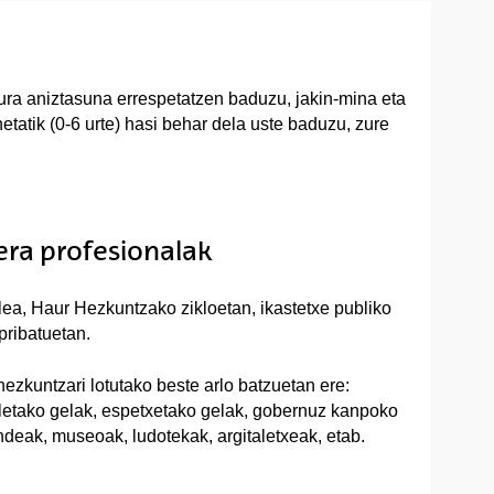
tura aniztasuna errespetatzen baduzu, jakin-mina eta
tatik (0-6 urte) hasi behar dela uste baduzu, zure
eera profesionalak
lea, Haur Hezkuntzako zikloetan, ikastetxe publiko
pribatuetan.
hezkuntzari lotutako beste arlo batzuetan ere:
letako gelak, espetxetako gelak, gobernuz kanpoko
deak, museoak, ludotekak, argitaletxeak, etab.