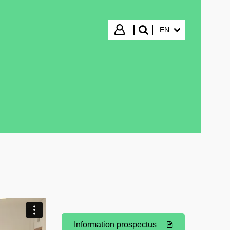
SELECTED LANGUA
Login
EN
search"
Information prospectus
(Opens New Window)