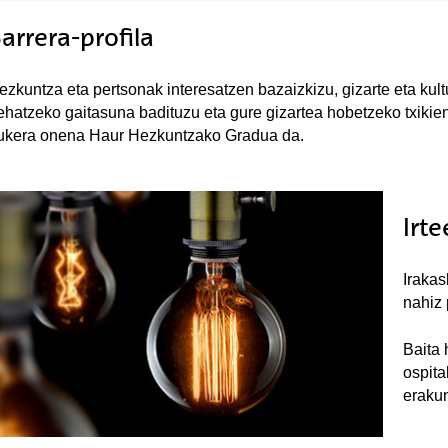
arrera-profila
ezkuntza eta pertsonak interesatzen bazaizkizu, gizarte eta kul
ehatzeko gaitasuna badituzu eta gure gizartea hobetzeko txikiene
ukera onena Haur Hezkuntzako Gradua da.
Irt
Irakas
nahiz 
Baita 
ospita
erakun