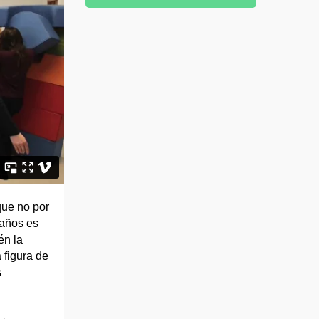
que no por
 años es
én la
 figura de
s