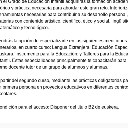
n el Grado de Educación Infantil adquirirás la formación acadé
eórico y práctica necesaria para abordar este gran reto. Interioriz
erramientas necesarias para contribuir a su desarrollo personal,
terias con contenido artístico, científico, ético y social, lingüísti
atemático y tecnológico.
endrás la opción de especializarte en las siguientes menciones
tinerarios, en cuarto curso: Lengua Extranjera; Educación Especi
uskara, instrumento para la Educación; y Talleres para la Educ
nfantil. Estas especialidades principalmente te capacitarán para 
omo docente tutor de un grupo de alumnos y alumnas.
 partir del segundo curso, mediante las prácticas obligatorias pa
n primera persona en proyectos educativos en diferentes centro
scolares.
ondición para el acceso: Disponer del título B2 de euskera.