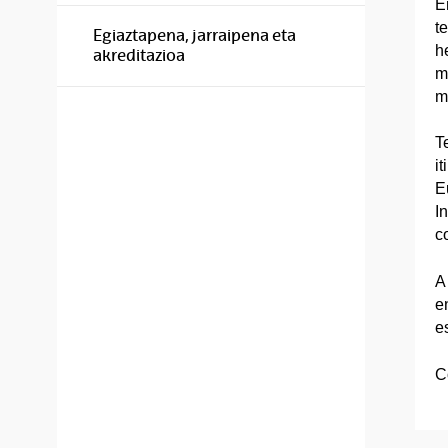
E
t
Egiaztapena, jarraipena eta
h
akreditazioa
ma
m
T
i
E
I
c
A
e
e
C