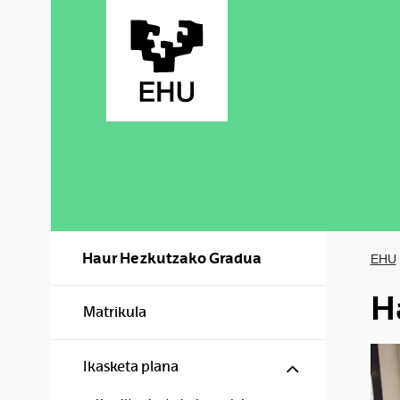
Skip to Main Content
Haur Hezkutzako Gradua
EHU
H
Matrikula
Show/hide s
Ikasketa plana