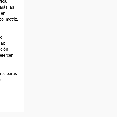
mica
arás las
 en
co, motriz,
 o
al;
ación
ejercer
rticiparás
s