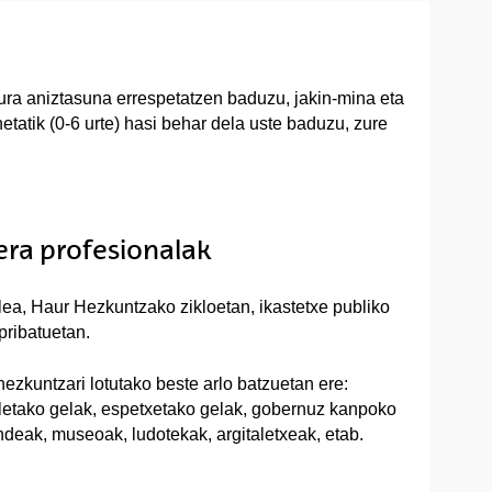
tura aniztasuna errespetatzen baduzu, jakin-mina eta
tatik (0-6 urte) hasi behar dela uste baduzu, zure
eera profesionalak
lea, Haur Hezkuntzako zikloetan, ikastetxe publiko
pribatuetan.
hezkuntzari lotutako beste arlo batzuetan ere:
letako gelak, espetxetako gelak, gobernuz kanpoko
deak, museoak, ludotekak, argitaletxeak, etab.