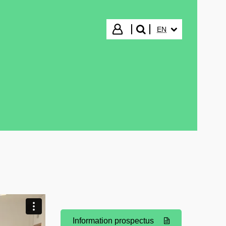
SELECTED LANGUA
Login
EN
search"
Information prospectus
(Opens New Window)