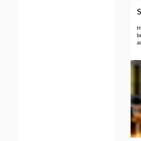
S
H
b
a