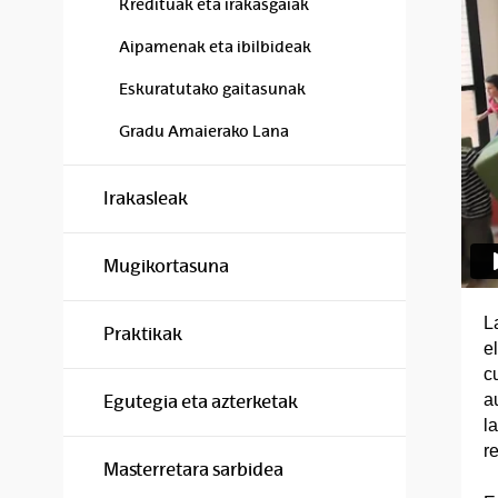
Kredituak eta irakasgaiak
Aipamenak eta ibilbideak
Eskuratutako gaitasunak
Gradu Amaierako Lana
Irakasleak
Mugikortasuna
L
Praktikak
e
c
a
Egutegia eta azterketak
l
re
Masterretara sarbidea