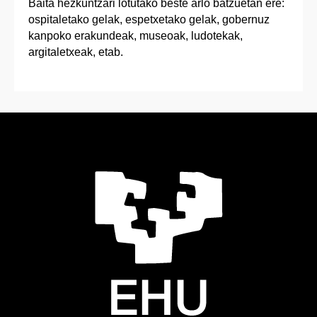
Baita hezkuntzari lotutako beste arlo batzuetan ere:
ospitaletako gelak, espetxetako gelak, gobernuz
kanpoko erakundeak, museoak, ludotekak,
argitaletxeak, etab.