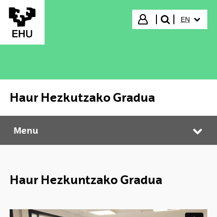
Skip to Main Content
SELECTED
Login
EN
search"
Haur Hezkutzako Gradua
Menu
Haur Hezkutzako Gradua
Tog
Haur Hezkuntzako Gradua