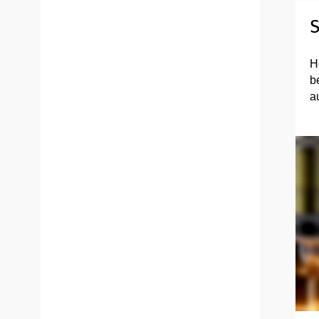
S
H
b
a