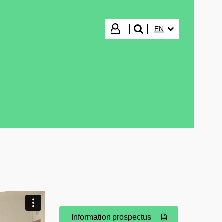
SELECTED LANGUA
Login
EN
search"
Information prospectus
(Opens New Window)