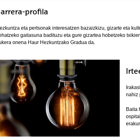
arrera-profila
ezkuntza eta pertsonak interesatzen bazaizkizu, gizarte eta kul
ehatzeko gaitasuna badituzu eta gure gizartea hobetzeko txikiene
ukera onena Haur Hezkuntzako Gradua da.
Irt
Irakas
nahiz 
Baita 
ospita
erakun