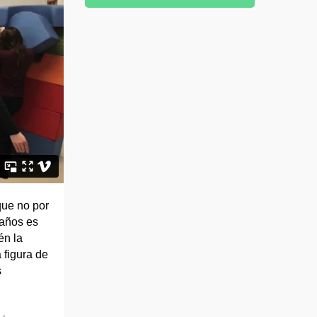
que no por
 años es
én la
 figura de
s