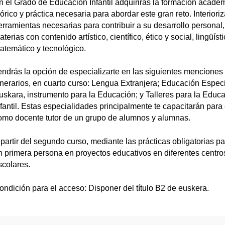
n el Grado de Educación Infantil adquirirás la formación acadé
eórico y práctica necesaria para abordar este gran reto. Interioriz
erramientas necesarias para contribuir a su desarrollo personal,
terias con contenido artístico, científico, ético y social, lingüísti
atemático y tecnológico.
endrás la opción de especializarte en las siguientes menciones
tinerarios, en cuarto curso: Lengua Extranjera; Educación Especi
uskara, instrumento para la Educación; y Talleres para la Educ
nfantil. Estas especialidades principalmente te capacitarán para 
omo docente tutor de un grupo de alumnos y alumnas.
 partir del segundo curso, mediante las prácticas obligatorias pa
n primera persona en proyectos educativos en diferentes centro
scolares.
ondición para el acceso: Disponer del título B2 de euskera.