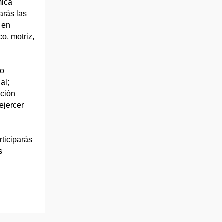
mica
arás las
 en
co, motriz,
 o
al;
ación
ejercer
rticiparás
s