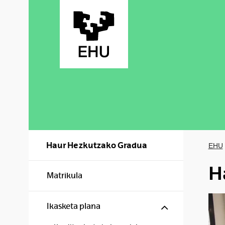
Skip to Main Content
Haur Hezkutzako Gradua
EHU
H
Matrikula
Show/hide s
Ikasketa plana