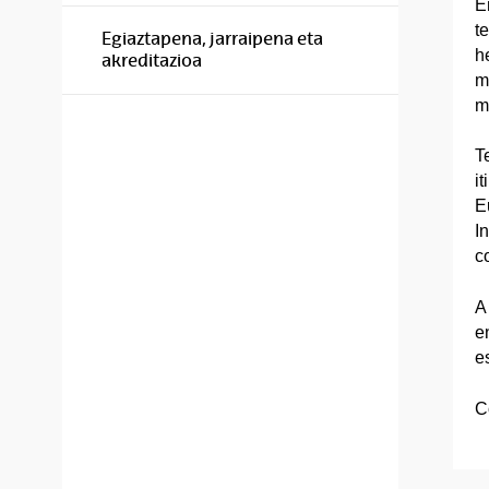
E
t
Egiaztapena, jarraipena eta
h
akreditazioa
ma
m
T
i
E
I
c
A
e
e
C