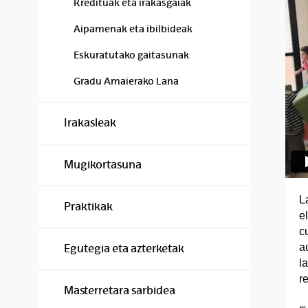
Kredituak eta irakasgaiak
Aipamenak eta ibilbideak
Eskuratutako gaitasunak
Gradu Amaierako Lana
Irakasleak
Mugikortasuna
L
Praktikak
e
c
a
Egutegia eta azterketak
l
re
Masterretara sarbidea