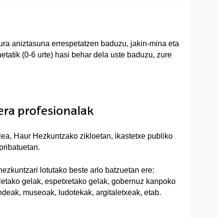
tura aniztasuna errespetatzen baduzu, jakin-mina eta
tatik (0-6 urte) hasi behar dela uste baduzu, zure
eera profesionalak
lea, Haur Hezkuntzako zikloetan, ikastetxe publiko
pribatuetan.
hezkuntzari lotutako beste arlo batzuetan ere:
letako gelak, espetxetako gelak, gobernuz kanpoko
deak, museoak, ludotekak, argitaletxeak, etab.