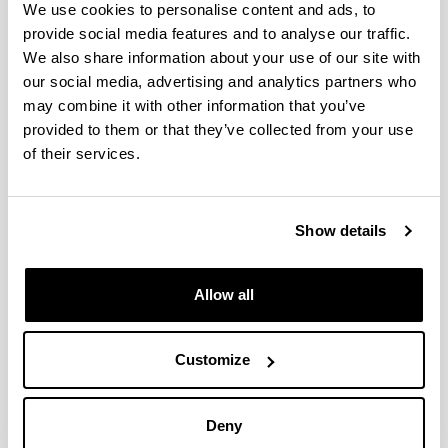
We use cookies to personalise content and ads, to
provide social media features and to analyse our traffic.
We also share information about your use of our site with
our social media, advertising and analytics partners who
may combine it with other information that you’ve
provided to them or that they’ve collected from your use
of their services.
Show details
Allow all
4 razones para elegir este grado
Customize
Formación en aulas de psicomotricidad,
tecnología, educación física, expresión plástica
y musical, laboratorios, aula-taller de literatura…
Deny
Podrás elegir entre 5 menciones que