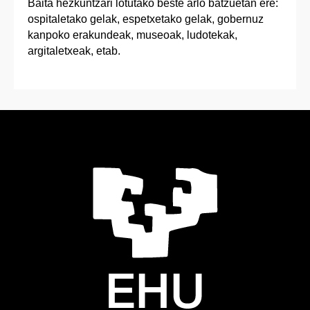
Baita hezkuntzari lotutako beste arlo batzuetan ere:
ospitaletako gelak, espetxetako gelak, gobernuz
kanpoko erakundeak, museoak, ludotekak,
argitaletxeak, etab.