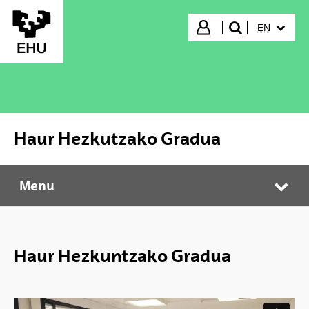
Skip to Main Content
SELECTED
Login
EN
search"
Haur Hezkutzako Gradua
Menu
Haur Hezkutzako Gradua
Tog
Haur Hezkuntzako Gradua