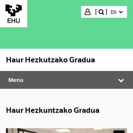
Skip to Main Content
SELECTED
Login
EN
search"
Haur Hezkutzako Gradua
Menu
Haur Hezkutzako Gradua
Tog
Haur Hezkuntzako Gradua