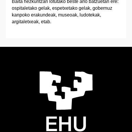
Baita hezkuntzari lotutako beste arlo batzuetan ere:
ospitaletako gelak, espetxetako gelak, gobernuz
kanpoko erakundeak, museoak, ludotekak,
argitaletxeak, etab.