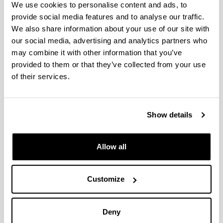
We use cookies to personalise content and ads, to
provide social media features and to analyse our traffic.
We also share information about your use of our site with
our social media, advertising and analytics partners who
may combine it with other information that you’ve
provided to them or that they’ve collected from your use
of their services.
Show details
Allow all
4 razones para elegir este grado
Customize
Formación en aulas de psicomotricidad,
tecnología, educación física, expresión plástica
y musical, laboratorios, aula-taller de literatura…
Deny
Podrás elegir entre 5 menciones que