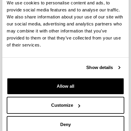
We use cookies to personalise content and ads, to
provide social media features and to analyse our traffic.
We also share information about your use of our site with
our social media, advertising and analytics partners who
may combine it with other information that you’ve
provided to them or that they’ve collected from your use
of their services.
Show details
Allow all
4 razones para elegir este grado
Customize
Formación en aulas de psicomotricidad,
tecnología, educación física, expresión plástica
y musical, laboratorios, aula-taller de literatura…
Deny
Podrás elegir entre 5 menciones que