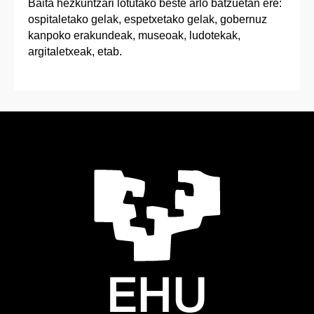
Baita hezkuntzari lotutako beste arlo batzuetan ere:
ospitaletako gelak, espetxetako gelak, gobernuz
kanpoko erakundeak, museoak, ludotekak,
argitaletxeak, etab.