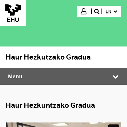
Skip to Main Content
SELECTED
Login
EN
search"
Haur Hezkutzako Gradua
Menu
Haur Hezkutzako Gradua
Tog
Haur Hezkuntzako Gradua