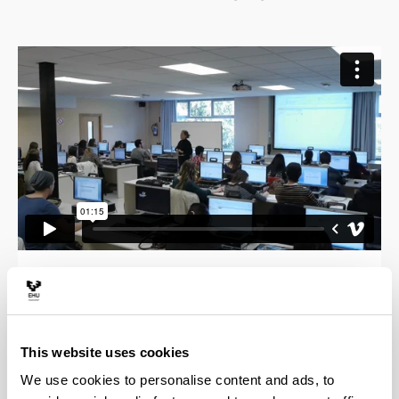
Tributuak –zergak bereziki– sarrera iturri nagusia
dira sektore publikoarentzat, ezinbesteko
baliabideak unibertsitateak, ospitaleak, errepideak,
aireportuak… eraikitzeko. Sektore publikoaren
This website uses cookies
jarduera maila guztietan (estatua, autonomia
We use cookies to personalise content and ads, to
erkidegoa, udalerria, etab.) arautzen duen lege eta