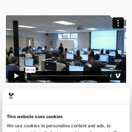
Tributuak –zergak bereziki– sarrera iturri nagusia
dira sektore publikoarentzat, ezinbesteko
baliabideak unibertsitateak, ospitaleak, errepideak,
aireportuak… eraikitzeko. Sektore publikoaren
This website uses cookies
jarduera maila guztietan (estatua, autonomia
We use cookies to personalise content and ads, to
erkidegoa, udalerria, etab.) arautzen duen lege eta