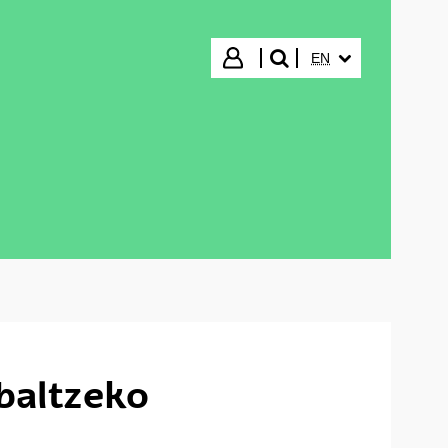
SELECTED LANGUA
Login
EN
search"
baltzeko