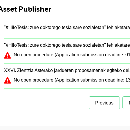
Asset Publisher
"#HiloTesis: zure doktorego tesia sare sozialetan" lehiaketara
"#HiloTesis: zure doktorego tesia sare sozialetan" lehiaketare
No open procedure (Application submission deadline: 01
XXVI. Zientzia Asterako jardueren proposamenak egiteko dei
No open procedure (Application submission deadline: 13
Previous