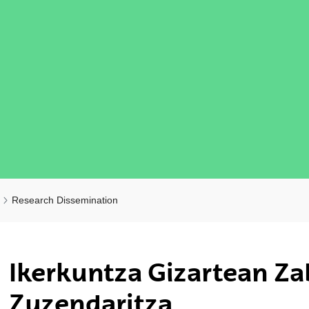
Research Dissemination
ubpages
Ikerkuntza Gizartean Za
ubpages
Zuzendaritza