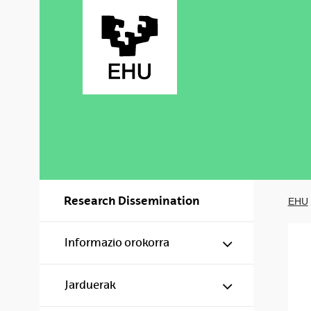
Skip to Main Content
Research Dissemination
EHU
Show/hide s
Informazio orokorra
Show/hide s
Jarduerak