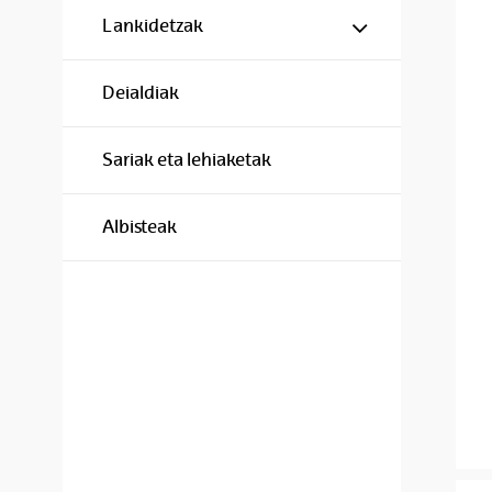
Show/hide s
Lankidetzak
Deialdiak
Sariak eta lehiaketak
Albisteak