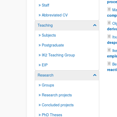
proce
Staff
Ma
Abbreviated CV
compu
Ol
Teaching
Show/hide su
deriv
Subjects
It
despo
Postgraduate
Ik
IK2 Teaching Group
emple
Be
EIP
react
Research
Show/hide su
Groups
Research projects
Concluded projects
PhD Theses