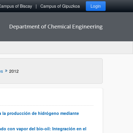
Campus of Biscay
Campus of Gipuzkoa
Login
Department of Chemical Engineering
es
2012
a la producción de hidrógeno mediante
o con vapor del bio-oil: Integración en el