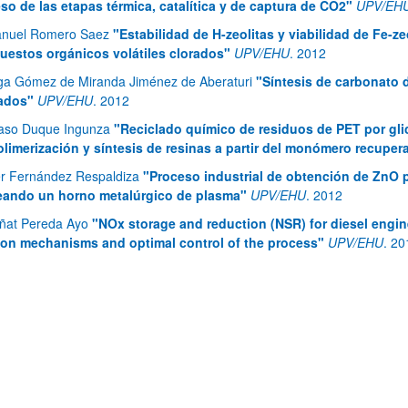
so de las etapas térmica, catalítica y de captura de CO2"
UPV/EH
nuel Romero Saez
"Estabilidad de H-zeolitas y viabilidad de Fe-ze
estos orgánicos volátiles clorados"
UPV/EHU
.
2012
ga Gómez de Miranda Jiménez de Aberaturi
"Síntesis de carbonato de
bpages
ados"
UPV/EHU
.
2012
xaso Duque Ingunza
"Reciclado químico de residuos de PET por glic
limerización y síntesis de resinas a partir del monómero recuper
er Fernández Respaldiza
"Proceso industrial de obtención de ZnO pu
ando un horno metalúrgico de plasma"
UPV/EHU
.
2012
ñat Pereda Ayo
"NOx storage and reduction (NSR) for diesel engin
ion mechanisms and optimal control of the process"
UPV/EHU
.
20
bpages