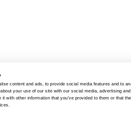
bpages
s
ise content and ads, to provide social media features and to anal
about your use of our site with our social media, advertising and
t with other information that you’ve provided to them or that the
ices.
map
Help