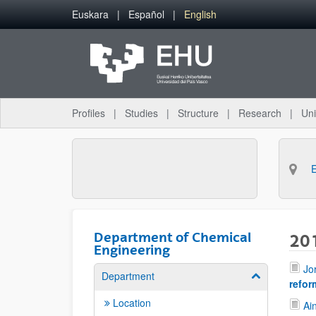
Skip to Main Content
Euskara
Español
English
Profiles
Studies
Structure
Research
Uni
Department of Chemical
20
Engineering
Jo
Department
Show/hide su
refor
Location
Ai