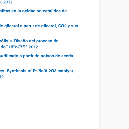
U
.
2012
olitas en la oxidación catalítica de
 glicerol a partir de glicerol, CO2 y sus
ólisis. Diseño del proceso de
ado"
UPV/EHU
.
2012
rificado a partir de polvos de acería
es: Synthesis of Pt-Ba/Al2O3 catalyst,
12