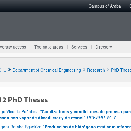
Campus of Araba
versity access
Thematic areas
Services
Directory
EHU
Department of Chemical Engineering
Research
PhD Thes
12 PhD Theses
rge Vicente Peñalosa
"Catalizadores y condiciones de proceso par
bpages
mado con vapor de dimetil éter y de etanol"
UPV/EHU
.
2012
ngeru Remiro Eguskiza
"Producción de hidrógeno mediante reformad