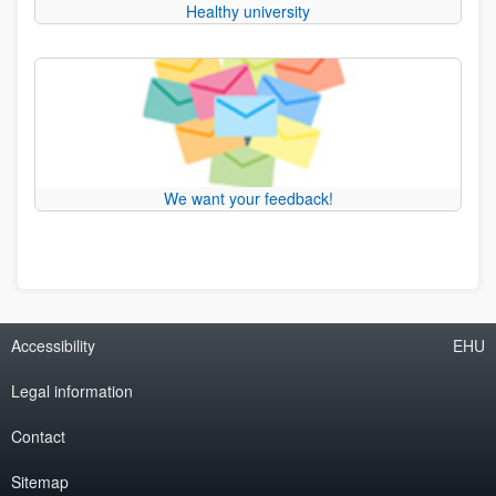
Healthy university
We want your feedback!
Accessibility
EHU
Legal information
Contact
Sitemap