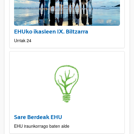
EHUko ikasleen IX. Biltzarra
Urriak 24
Sare Berdeak EHU
EHU iraunkorrago baten alde