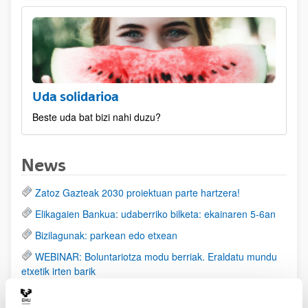
Uda solidarioa
Beste uda bat bizi nahi duzu?
News
Zatoz Gazteak 2030 proiektuan parte hartzera!
Elikagaien Bankua: udaberriko bilketa: ekainaren 5-6an
Bizilagunak: parkean edo etxean
WEBINAR: Boluntariotza modu berriak. Eraldatu mundu
etxetik irten barik
Oparitu ordubete! Lagundu familiako zaintzaile bati
zugandik gertu.