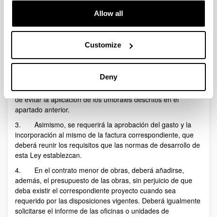
valor estimado inferior a 40.000 euros, cuando se trate de
contratos de obras, o a 15.000 euros, cuando se trate de
Allow all
contratos de suministro o de servicios, sin perjuicio de lo
dispuesto en el artículo 229 en relación con las obras,
servicios y suministros centralizados en el ámbito estatal.
Customize
2. En los contratos menores la tramitación del
expediente exigirá la emisión de un informe del órgano de
Deny
contratación justificando de manera motivada la necesidad
del contrato y que no se está alterando su objeto con el fin
de evitar la aplicación de los umbrales descritos en el
apartado anterior.
3. Asimismo, se requerirá la aprobación del gasto y la
incorporación al mismo de la factura correspondiente, que
deberá reunir los requisitos que las normas de desarrollo de
esta Ley establezcan.
4. En el contrato menor de obras, deberá añadirse,
además, el presupuesto de las obras, sin perjuicio de que
deba existir el correspondiente proyecto cuando sea
requerido por las disposiciones vigentes. Deberá igualmente
solicitarse el informe de las oficinas o unidades de