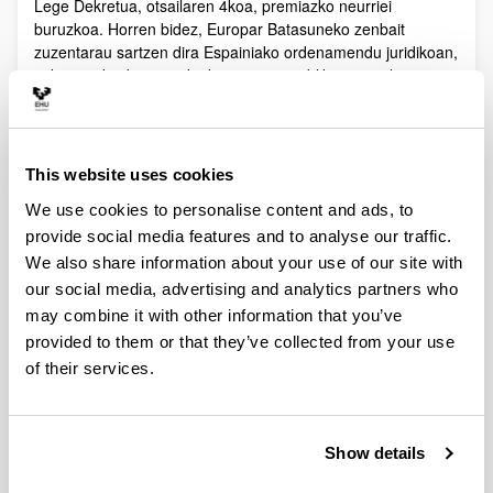
Lege Dekretua, otsailaren 4koa, premiazko neurriei
buruzkoa. Horren bidez, Europar Batasuneko zenbait
zuzentarau sartzen dira Espainiako ordenamendu juridikoan,
sektore jakin batzuetako kontratazio publikoaren arloan;
aseguru pribatuen arloan; pentsio plan eta funtsen arloan;
tributuen eta zerga auzien arloan.
Errege lege dekretu horren azken xedapenetatik
This website uses cookies
lehenengoak honako hau xedatzen du:
We use cookies to personalise content and ads, to
“Disposición final primera. Modificación de la Ley 9/2017, de
8 de noviembre, de Contratos del Sector Público, por la que
provide social media features and to analyse our traffic.
se transponen al ordenamiento jurídico español las
We also share information about your use of our site with
Directivas del Parlamento Europeo y del Consejo
our social media, advertising and analytics partners who
2014/23/UE y 2014/24/UE, de 26 de febrero de 2014.
may combine it with other information that you’ve
Uno. Se da nueva redacción al artículo 118 de la Ley
provided to them or that they’ve collected from your use
9/2017, de 8 de noviembre, que queda redactado como
of their services.
sigue:
«Artículo 118. Expediente de contratación en contratos
menores.
Show details
1. Se consideran contratos menores los contratos de