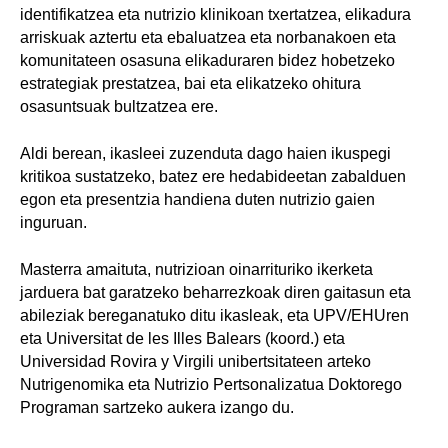
identifikatzea eta nutrizio klinikoan txertatzea, elikadura
arriskuak aztertu eta ebaluatzea eta norbanakoen eta
komunitateen osasuna elikaduraren bidez hobetzeko
estrategiak prestatzea, bai eta elikatzeko ohitura
osasuntsuak bultzatzea ere.
Aldi berean, ikasleei zuzenduta dago haien ikuspegi
kritikoa sustatzeko, batez ere hedabideetan zabalduen
egon eta presentzia handiena duten nutrizio gaien
inguruan.
Masterra amaituta, nutrizioan oinarrituriko ikerketa
jarduera bat garatzeko beharrezkoak diren gaitasun eta
abileziak bereganatuko ditu ikasleak, eta UPV/EHUren
eta Universitat de les Illes Balears (koord.) eta
Universidad Rovira y Virgili unibertsitateen arteko
Nutrigenomika eta Nutrizio Pertsonalizatua Doktorego
Programan sartzeko aukera izango du.