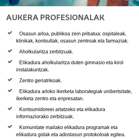
AUKERA PROFESIONALAK
Osasun arloa, publikoa zein pribatua: ospitaleak,
klinikak, kontsultak, osasun zentroak eta farmaziak.
Aholkularitza zerbitzuak.
Elikadura aholkularitza duten gimnasio eta kirol
instalakuntzak.
Zentro geriatrikoak.
Elikadura arloko ikerketa laborategiak unibertsitate,
ikerketa zentro eta enpresatan.
Kontsumidoreei artatzeko eta elikadura
informaziorako zerbitzuak.
Komunitate mailako elikadura programak eta
elikadura gidak eta adostasun protokoloak egitea.