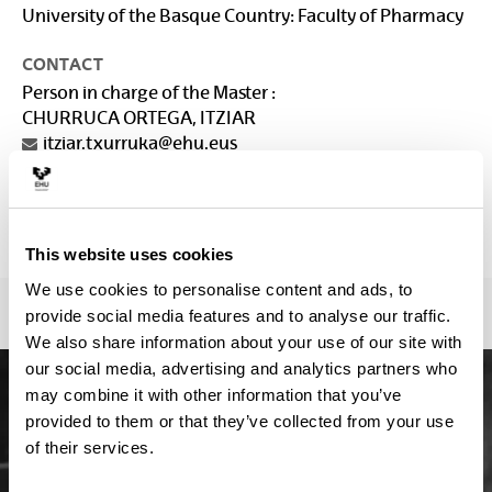
University of the Basque Country: Faculty of Pharmacy
CONTACT
Person in charge of the Master :
CHURRUCA ORTEGA, ITZIAR
itziar.txurruka@ehu.eus
Secretariat :
Secretaría de la Facultad de Farmacia
secretariadealumnado.ff@ehu.eus
This website uses cookies
We use cookies to personalise content and ads, to
provide social media features and to analyse our traffic.
We also share information about your use of our site with
our social media, advertising and analytics partners who
may combine it with other information that you’ve
provided to them or that they’ve collected from your use
of their services.