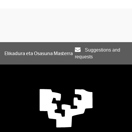
Suggestions and
Elikadura eta Osasuna Masterra
requests