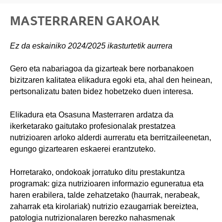
MASTERRAREN GAKOAK
Ez da eskainiko 2024/2025 ikasturtetik aurrera
Gero eta nabariagoa da gizarteak bere norbanakoen
bizitzaren kalitatea elikadura egoki eta, ahal den heinean,
pertsonalizatu baten bidez hobetzeko duen interesa.
Elikadura eta Osasuna Masterraren ardatza da
ikerketarako gaitutako profesionalak prestatzea
nutrizioaren arloko alderdi aurreratu eta berritzaileenetan,
egungo gizartearen eskaerei erantzuteko.
Horretarako, ondokoak jorratuko ditu prestakuntza
programak: giza nutrizioaren informazio eguneratua eta
haren erabilera, talde zehatzetako (haurrak, nerabeak,
zaharrak eta kirolariak) nutrizio ezaugarriak bereiztea,
patologia nutrizionalaren berezko nahasmenak