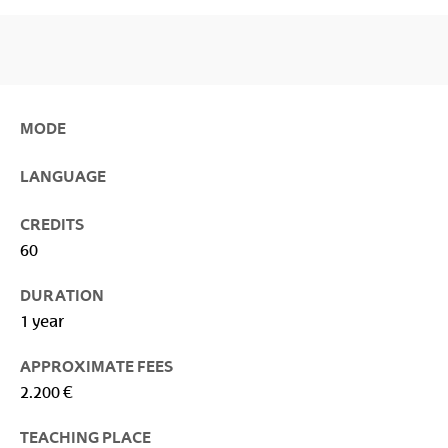
MODE
LANGUAGE
CREDITS
60
DURATION
1 year
APPROXIMATE FEES
2.200 €
TEACHING PLACE