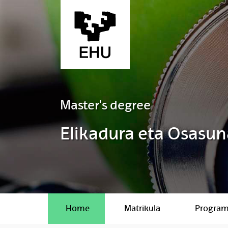
Skip to Main Content
Master's degree
Elikadura eta Osasun
Home
Matrikula
Progra