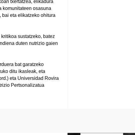
koan txertatzea, elikadura
ta komunitateen osasuna
 bai eta elikatzeko ohitura
kritikoa sustatzeko, batez
diena duten nutrizio gaien
jarduera bat garatzeko
uko ditu ikasleak, eta
ord.) eta Universidad Rovira
trizio Pertsonalizatua