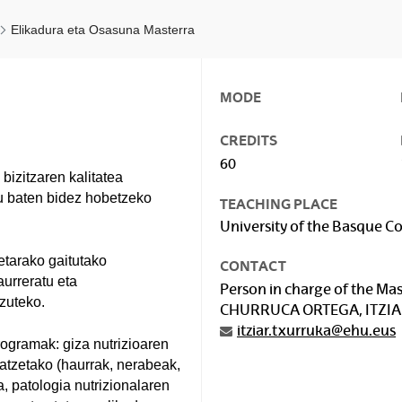
Elikadura eta Osasuna Masterra
MODE
CREDITS
60
izitzaren kalitatea
tu baten bidez hobetzeko
TEACHING PLACE
University of the Basque C
etarako gaitutako
CONTACT
aurreratu eta
Person in charge of the Mast
tzuteko.
CHURRUCA ORTEGA, ITZI
itziar.txurruka@ehu.eus
rogramak: giza nutrizioaren
hatzetako (haurrak, nerabeak,
a, patologia nutrizionalaren