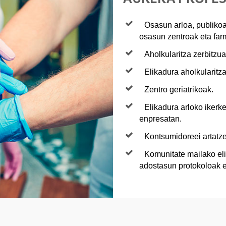
Osasun arloa, publikoa 
osasun zentroak eta far
Aholkularitza zerbitzua
Elikadura aholkularitza
Zentro geriatrikoak.
Elikadura arloko ikerke
enpresatan.
Kontsumidoreei artatze
Komunitate mailako eli
adostasun protokoloak e