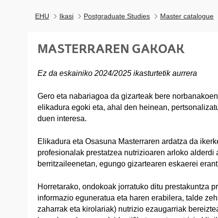
EHU
Ikasi
Postgraduate Studies
Master catalogue
MASTERRAREN GAKOAK
Ez da eskainiko 2024/2025 ikasturtetik aurrera
Gero eta nabariagoa da gizarteak bere norbanakoen b
elikadura egoki eta, ahal den heinean, pertsonaliza
duen interesa.
Elikadura eta Osasuna Masterraren ardatza da ikerk
profesionalak prestatzea nutrizioaren arloko alderdi 
berritzaileenetan, egungo gizartearen eskaerei eran
Horretarako, ondokoak jorratuko ditu prestakuntza p
informazio eguneratua eta haren erabilera, talde ze
zaharrak eta kirolariak) nutrizio ezaugarriak bereizte