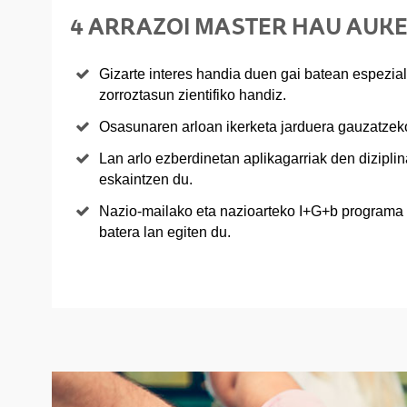
4 ARRAZOI MASTER HAU AUK
Gizarte interes handia duen gai batean espezia
zorroztasun zientifiko handiz.
Osasunaren arloan ikerketa jarduera gauzatzeko 
Lan arlo ezberdinetan aplikagarriak den dizipli
eskaintzen du.
Nazio-mailako eta nazioarteko I+G+b programa 
batera lan egiten du.