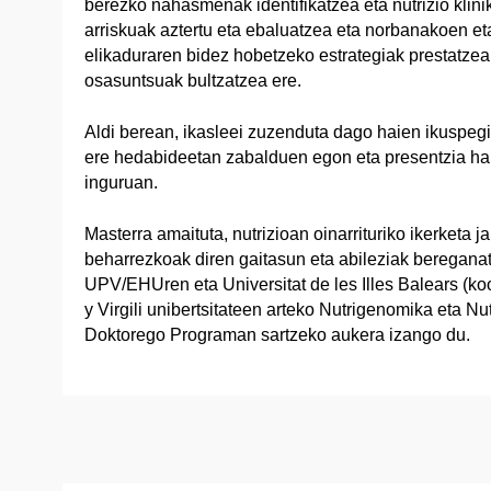
berezko nahasmenak identifikatzea eta nutrizio klini
arriskuak aztertu eta ebaluatzea eta norbanakoen e
elikaduraren bidez hobetzeko estrategiak prestatzea,
osasuntsuak bultzatzea ere.
Aldi berean, ikasleei zuzenduta dago haien ikuspegi 
ere hedabideetan zabalduen egon eta presentzia han
inguruan.
Masterra amaituta, nutrizioan oinarrituriko ikerketa 
beharrezkoak diren gaitasun eta abileziak bereganat
UPV/EHUren eta Universitat de les Illes Balears (ko
y Virgili unibertsitateen arteko Nutrigenomika eta Nu
Doktorego Programan sartzeko aukera izango du.