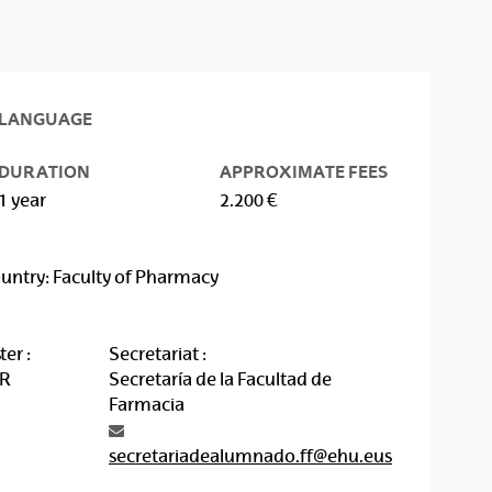
LANGUAGE
DURATION
APPROXIMATE FEES
1 year
2.200 €
ountry: Faculty of Pharmacy
er :
Secretariat :
AR
Secretaría de la Facultad de
Farmacia
secretariadealumnado.ff@ehu.eus