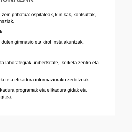
zein pribatua: ospitaleak, klinikak, kontsultak,
maziak.
k.
 duten gimnasio eta kirol instalakuntzak.
ta laborategiak unibertsitate, ikerketa zentro eta
ko eta elikadura informaziorako zerbitzuak.
kadura programak eta elikadura gidak eta
gitea.