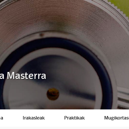
a Masterra
ma
Irakasleak
Praktikak
Mugikorta