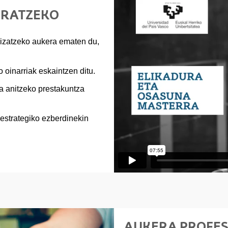
ERATZEKO
lizatzeko aukera ematen du,
oinarriak eskaintzen ditu.
na anitzeko prestakuntza
estrategiko ezberdinekin
AUKERA PROFE