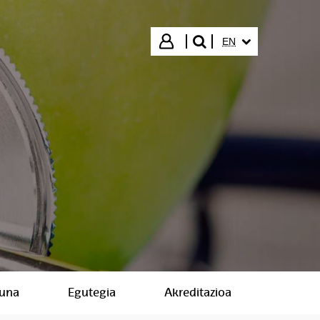
SELECTED LANGUA
Login
EN
search"
suna
Egutegia
Akreditazioa