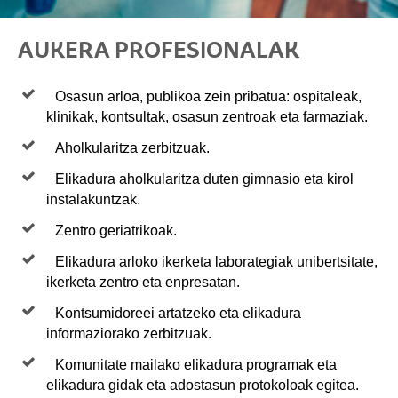
AUKERA PROFESIONALAK
Osasun arloa, publikoa zein pribatua: ospitaleak,
klinikak, kontsultak, osasun zentroak eta farmaziak.
Aholkularitza zerbitzuak.
Elikadura aholkularitza duten gimnasio eta kirol
instalakuntzak.
Zentro geriatrikoak.
Elikadura arloko ikerketa laborategiak unibertsitate,
ikerketa zentro eta enpresatan.
Kontsumidoreei artatzeko eta elikadura
informaziorako zerbitzuak.
Komunitate mailako elikadura programak eta
elikadura gidak eta adostasun protokoloak egitea.