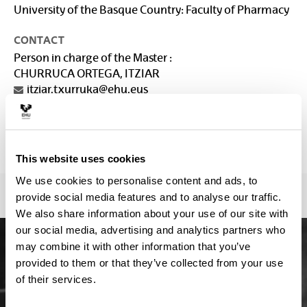
University of the Basque Country: Faculty of Pharmacy
CONTACT
Person in charge of the Master :
CHURRUCA ORTEGA, ITZIAR
itziar.txurruka@ehu.eus
Secretariat :
Secretaría de la Facultad de Farmacia
secretariadealumnado.ff@ehu.eus
This website uses cookies
We use cookies to personalise content and ads, to
provide social media features and to analyse our traffic.
We also share information about your use of our site with
our social media, advertising and analytics partners who
may combine it with other information that you’ve
provided to them or that they’ve collected from your use
of their services.