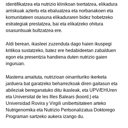
identifikatzea eta nutrizio klinikoan txertatzea, elikadura
arriskuak aztertu eta ebaluatzea eta norbanakoen eta
komunitateen osasuna elikaduraren bidez hobetzeko
estrategiak prestatzea, bai eta elikatzeko ohitura
osasuntsuak bultzatzea ere.
Aldi berean, ikasleei zuzenduta dago haien ikuspegi
kritikoa sustatzeko, batez ere hedabideetan zabalduen
egon eta presentzia handiena duten nutrizio gaien
inguruan.
Masterra amaituta, nutrizioan oinarrituriko ikerketa
jarduera bat garatzeko beharrezkoak diren gaitasun eta
abileziak bereganatuko ditu ikasleak, eta UPV/EHUren
eta Universitat de les Illes Balears (koord.) eta
Universidad Rovira y Virgili unibertsitateen arteko
Nutrigenomika eta Nutrizio Pertsonalizatua Doktorego
Programan sartzeko aukera izango du.