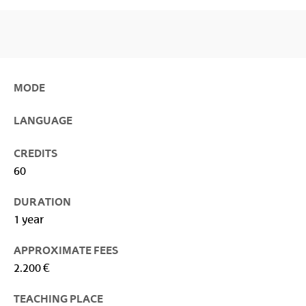
MODE
LANGUAGE
CREDITS
60
DURATION
1 year
APPROXIMATE FEES
2.200 €
TEACHING PLACE