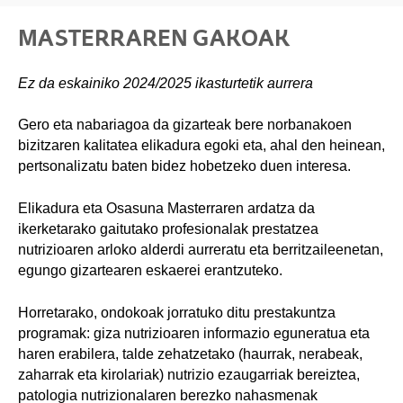
MASTERRAREN GAKOAK
Ez da eskainiko 2024/2025 ikasturtetik aurrera
Gero eta nabariagoa da gizarteak bere norbanakoen
bizitzaren kalitatea elikadura egoki eta, ahal den heinean,
pertsonalizatu baten bidez hobetzeko duen interesa.
Elikadura eta Osasuna Masterraren ardatza da
ikerketarako gaitutako profesionalak prestatzea
nutrizioaren arloko alderdi aurreratu eta berritzaileenetan,
egungo gizartearen eskaerei erantzuteko.
Horretarako, ondokoak jorratuko ditu prestakuntza
programak: giza nutrizioaren informazio eguneratua eta
haren erabilera, talde zehatzetako (haurrak, nerabeak,
zaharrak eta kirolariak) nutrizio ezaugarriak bereiztea,
patologia nutrizionalaren berezko nahasmenak