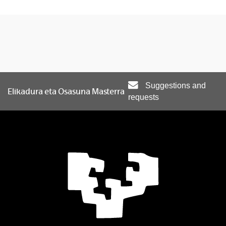
Suggestions and
Elikadura eta Osasuna Masterra
requests